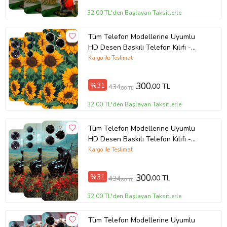
32,00 TL'den Başlayan Taksitlerle
Tüm Telefon Modellerine Uyumlu
HD Desen Baskılı Telefon Kılıfı -
5692
Kargo ile Teslimat
%31
300
,00 TL
434
,80 TL
32,00 TL'den Başlayan Taksitlerle
Tüm Telefon Modellerine Uyumlu
HD Desen Baskılı Telefon Kılıfı -
5705
Kargo ile Teslimat
%31
300
,00 TL
434
,80 TL
32,00 TL'den Başlayan Taksitlerle
Tüm Telefon Modellerine Uyumlu