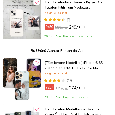
Tüm Telefonlara Uyumlu Kişiye Özel
Telefon Kılıfı Tüm Modeller
Açıklamada
Kargo ile Teslimat
(9)
%50
249
,90 TL
500
,00 TL
26,65 TL'den Başlayan Taksitlerle
Bu Ürünü Alanlar Bunları da Aldı
(Tüm Iphone Modelleri) iPhone 6 6S
7 8 11 12 13 14 15 16 17 Pro Max
Plus Mini Kişiye Özel Resimli
Kargo ile Teslimat
Fotoğraflı Kılıf
(42)
%17
274
,90 TL
329
,90 TL
29,32 TL'den Başlayan Taksitlerle
Tüm Telefon Modellerine Uyumlu
Kişiye Özel Fotoğraf Baskılı Telefon