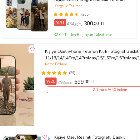
Kılıfı
Kargo ile Teslimat
(235)
%31
300
,00 TL
434
,80 TL
32,00 TL'den Başlayan Taksitlerle
Kişiye Özel iPhone Telefon Kılıfı Fotoğraf Baskılı
11/13/14/14Pro/14ProMax/15/15Pro/15ProMax/1
Kargo Bedava
(29)
%25
599
,00 TL
799
,00 TL
2. Ürüne %50 İndirim
Kişiye Özel Resimli Fotoğraflı Baskılı