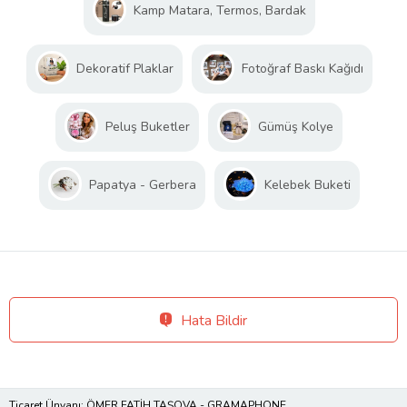
Kamp Matara, Termos, Bardak
Dekoratif Plaklar
Fotoğraf Baskı Kağıdı
Peluş Buketler
Gümüş Kolye
Papatya - Gerbera
Kelebek Buketi
Hata Bildir
Ticaret Ünvanı: ÖMER FATİH TAŞOVA - GRAMAPHONE