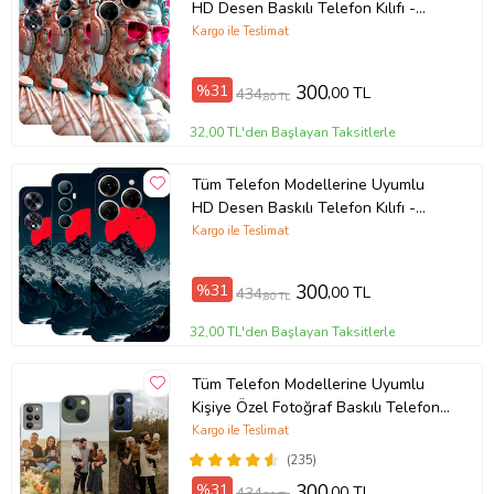
HD Desen Baskılı Telefon Kılıfı -
5697
Kargo ile Teslimat
%31
300
,00 TL
434
,80 TL
32,00 TL'den Başlayan Taksitlerle
Tüm Telefon Modellerine Uyumlu
HD Desen Baskılı Telefon Kılıfı -
5706
Kargo ile Teslimat
%31
300
,00 TL
434
,80 TL
32,00 TL'den Başlayan Taksitlerle
Tüm Telefon Modellerine Uyumlu
Kişiye Özel Fotoğraf Baskılı Telefon
Kılıfı
Kargo ile Teslimat
(235)
%31
300
,00 TL
434