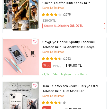
Silikon Telefon Kılıfı Kapak Kılıf
(Telefon Modelleri Açıklamada)
Kargo ile Teslimat
(2675)
320
,00 TL
Sepette %10 İndirim
288
,00 TL
Sevgiliye Hediye Spotify Tasarımlı
Telefon Kılıfı İki Anahtarlık Hediyeli
Kargo ile Teslimat
(1062)
%50
199
,90 TL
399
,90 TL
21,32 TL'den Başlayan Taksitlerle
Tüm Telefonlara Uyumlu Kişiye Özel
Telefon Kılıfı Tüm Modeller
Açıklamada
Kargo ile Teslimat
(9)