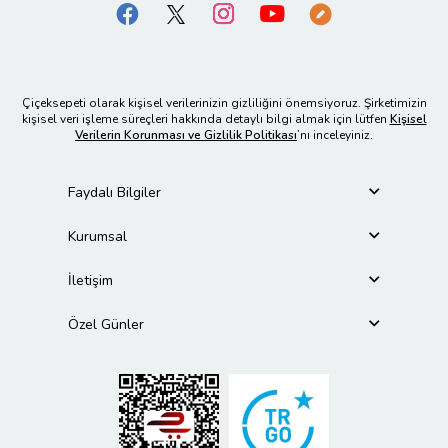
Çiçeksepeti olarak kişisel verilerinizin gizliliğini önemsiyoruz. Şirketimizin
kişisel veri işleme süreçleri hakkında detaylı bilgi almak için lütfen
Kişisel
Verilerin Korunması ve Gizlilik Politikası
’nı inceleyiniz.
Faydalı Bilgiler
Kurumsal
İletişim
Özel Günler