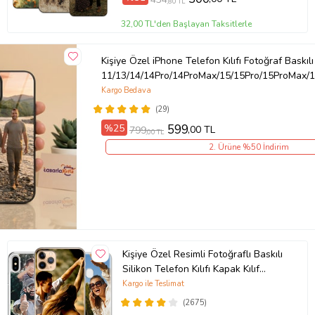
,80 TL
32,00 TL'den Başlayan Taksitlerle
Kişiye Özel iPhone Telefon Kılıfı Fotoğraf Baskılı
11/13/14/14Pro/14ProMax/15/15Pro/15ProMax/1
Kargo Bedava
(29)
%25
599
,00 TL
799
,00 TL
2. Ürüne %50 İndirim
Kişiye Özel Resimli Fotoğraflı Baskılı
Silikon Telefon Kılıfı Kapak Kılıf
(Telefon Modelleri Açıklamada)
Kargo ile Teslimat
(2675)