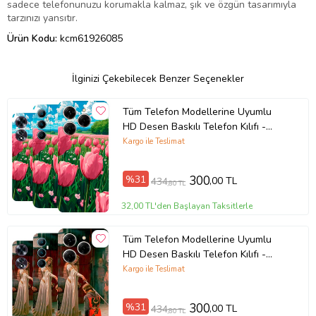
sadece telefonunuzu korumakla kalmaz, şık ve özgün tasarımıyla
tarzınızı yansıtır.
Ürün Kodu:
kcm61926085
İlginizi Çekebilecek Benzer Seçenekler
Tüm Telefon Modellerine Uyumlu
HD Desen Baskılı Telefon Kılıfı -
5712
Kargo ile Teslimat
%31
300
,00 TL
434
,80 TL
32,00 TL'den Başlayan Taksitlerle
Tüm Telefon Modellerine Uyumlu
HD Desen Baskılı Telefon Kılıfı -
5693
Kargo ile Teslimat
%31
300
,00 TL
434
,80 TL