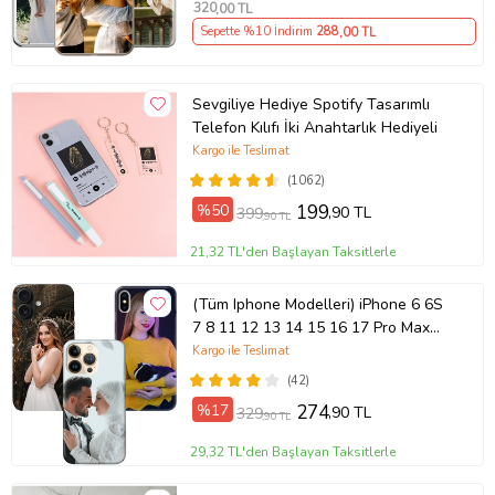
320
,00 TL
Sepette %10 İndirim
288
,00 TL
Sevgiliye Hediye Spotify Tasarımlı
Telefon Kılıfı İki Anahtarlık Hediyeli
Kargo ile Teslimat
(1062)
%50
199
,90 TL
399
,90 TL
21,32 TL'den Başlayan Taksitlerle
(Tüm Iphone Modelleri) iPhone 6 6S
7 8 11 12 13 14 15 16 17 Pro Max
Plus Mini Kişiye Özel Resimli
Kargo ile Teslimat
Fotoğraflı Kılıf
(42)
%17
274
,90 TL
329
,90 TL
29,32 TL'den Başlayan Taksitlerle