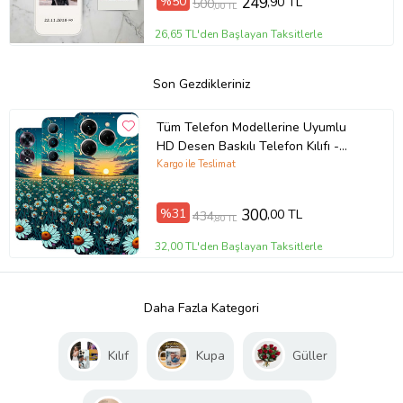
%50
249
,90 TL
500
,00 TL
26,65 TL'den Başlayan Taksitlerle
Son Gezdikleriniz
Tüm Telefon Modellerine Uyumlu
HD Desen Baskılı Telefon Kılıfı -
5718
Kargo ile Teslimat
%31
300
,00 TL
434
,80 TL
32,00 TL'den Başlayan Taksitlerle
Daha Fazla Kategori
Kılıf
Kupa
Güller