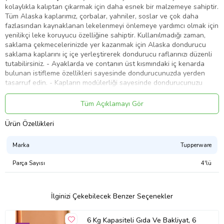
kolaylıkla kalıptan çıkarmak için daha esnek bir malzemeye sahiptir.
Tüm Alaska kaplarımız, çorbalar, yahniler, soslar ve çok daha
fazlasından kaynaklanan lekelenmeyi önlemeye yardımcı olmak için
yenilikçi leke koruyucu özelliğine sahiptir. Kullanılmadığı zaman,
saklama çekmecelerinizde yer kazanmak için Alaska dondurucu
saklama kaplarını iç içe yerleştirerek dondurucu raflarınızı düzenli
tutabilirsiniz. - Ayaklarda ve contanın üst kısmındaki iç kenarda
bulunan istifleme özellikleri sayesinde dondurucunuzda yerden
tasarruf edin. - Kapların modülerliği sayesinde dondurucunuzu
düzgün bir şekilde düzenleyin! - Havalı oymalı kar tanesi tasarımı,
yalnızca dondurucuya koymanın güvenli olduğunu bilmenizi
Tüm Açıklamayı Gör
sağlamakla kalmaz, aynı zamanda yoğuşma ile ıslandığında
kavramayı da kolaylaştırır. - Conta, içindekileri kuru havadan korur
Ürün Özellikleri
ve diğer yiyeceklerin dökülmesini ve kokularının içeri sızmasını
önler, böylece yiyecekleriniz mümkün olduğunca taze kalır. - Kabın
Marka
Tupperware
altındaki eğri, soğuk havanın daha eşit bir şekilde dolaşmasına izin
verdiği için yiyecekler hızla donar. - Esnek malzeme, yuvarlatılmış
Parça Sayısı
4'lü
köşeler ve parlak iç kısım sayesinde donmuş ürünlerinizi kolaylıkla
çıkarın. - Kabın içindeki maksimum doldurma çizgisi, yemeğinizin
donma işlemi sırasında genişlemesi için yeterli alana sahip olmasını
İlginizi Çekebilecek Benzer Seçenekler
sağlar. - Color Control kaplama, domates sosu, havuç, zerdeçal vb.
malzemelerin neden olduğu lekelenmeyi önlemeye yardımcı
olur.Hacim: 1.1 Litre - 15,2 x 11,4 x 11,8 cm
6 Kg Kapasiteli Gıda Ve Bakliyat, 6