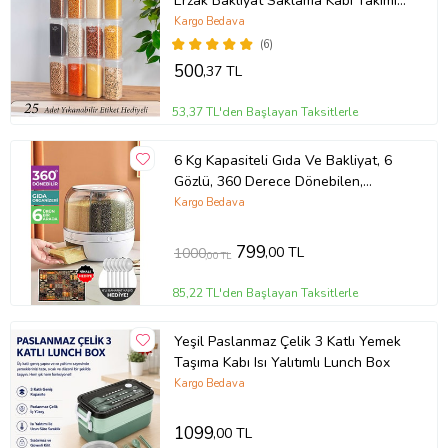
Erzak Bakliyat Saklama Kabı Takımı
1.90 lt - Şeffaf
Kargo Bedava
(6)
500
,37 TL
53,37 TL'den Başlayan Taksitlerle
6 Kg Kapasiteli Gıda Ve Bakliyat, 6
Gözlü, 360 Derece Dönebilen,
Baharat Kaşığı Ve Nihale Hediye
Kargo Bedava
(Beyaz)
799
,00 TL
1000
,00 TL
85,22 TL'den Başlayan Taksitlerle
Yeşil Paslanmaz Çelik 3 Katlı Yemek
Taşıma Kabı Isı Yalıtımlı Lunch Box
Kargo Bedava
1099
,00 TL