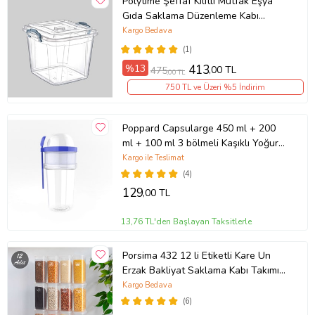
Polytime Şeffaf Kilitli Mutfak Eşya
Gıda Saklama Düzenleme Kabı
Kutusu - Kare - 4 Litre
Kargo Bedava
(1)
%13
413
,00 TL
475
,00 TL
750 TL ve Üzeri %5 İndirim
Poppard Capsularge 450 ml + 200
ml + 100 ml 3 bölmeli Kaşıklı Yoğurt
Kabı (Lila)
Kargo ile Teslimat
(4)
129
,00 TL
13,76 TL'den Başlayan Taksitlerle
Porsima 432 12 li Etiketli Kare Un
Erzak Bakliyat Saklama Kabı Takımı
1.90 lt - Şeffaf
Kargo Bedava
(6)