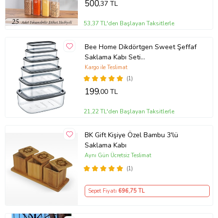
500
,37 TL
53,37 TL'den Başlayan Taksitlerle
Bee Home Dikdörtgen Sweet Şeffaf
Saklama Kabı Seti
300/500/800/1200/1900/2900 Ml 6lı
Kargo ile Teslimat
(ATLANTİK-SOHO ANTRASİT)
(1)
199
,00 TL
21,22 TL'den Başlayan Taksitlerle
BK Gift Kişiye Özel Bambu 3'lü
Saklama Kabı
Aynı Gün Ücretsiz Teslimat
(1)
Sepet Fiyatı
696
,75 TL