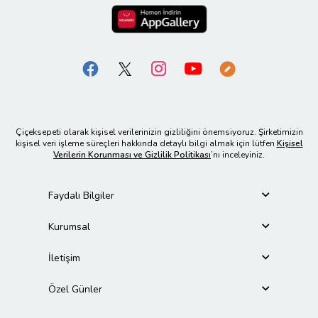
Çiçeksepeti olarak kişisel verilerinizin gizliliğini önemsiyoruz. Şirketimizin
kişisel veri işleme süreçleri hakkında detaylı bilgi almak için lütfen
Kişisel
Verilerin Korunması ve Gizlilik Politikası
’nı inceleyiniz.
Faydalı Bilgiler
Kurumsal
İletişim
Özel Günler