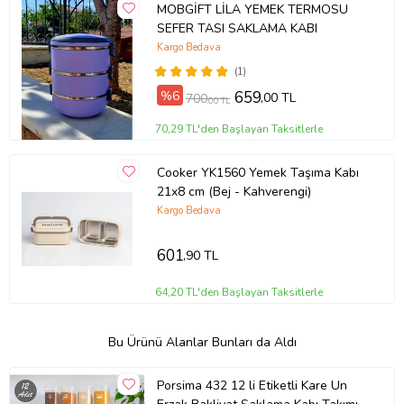
MOBGİFT LİLA YEMEK TERMOSU
SEFER TASI SAKLAMA KABI
Kargo Bedava
(1)
%6
659
,00 TL
700
,00 TL
70,29 TL'den Başlayan Taksitlerle
Cooker YK1560 Yemek Taşıma Kabı
21x8 cm (Bej - Kahverengi)
Kargo Bedava
601
,90 TL
64,20 TL'den Başlayan Taksitlerle
Bu Ürünü Alanlar Bunları da Aldı
Porsima 432 12 li Etiketli Kare Un