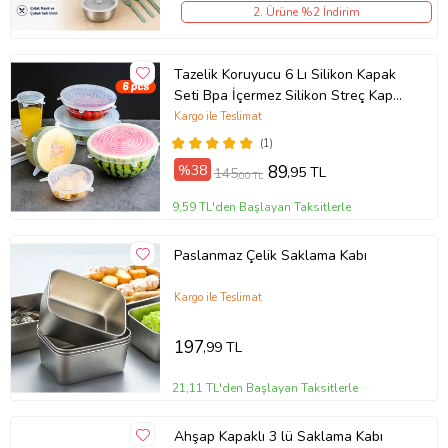
2. Ürüne %2 İndirim
Tazelik Koruyucu 6 Lı Silikon Kapak
Seti Bpa İçermez Silikon Streç Kapak
Seti 6 Adet
Kargo ile Teslimat
(1)
%38
89
,95 TL
145
,00 TL
9,59 TL'den Başlayan Taksitlerle
Paslanmaz Çelik Saklama Kabı
Kargo ile Teslimat
197
,99 TL
21,11 TL'den Başlayan Taksitlerle
Ahşap Kapaklı 3 lü Saklama Kabı