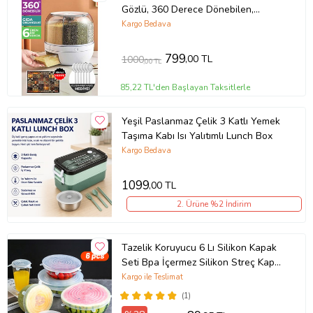
Ürün Kodu:
kcm9281570
Gözlü, 360 Derece Dönebilen,
Baharat Kaşığı Ve Nihale Hediye
Kargo Bedava
(Beyaz)
799
,00 TL
1000
,00 TL
85,22 TL'den Başlayan Taksitlerle
Yeşil Paslanmaz Çelik 3 Katlı Yemek
Taşıma Kabı Isı Yalıtımlı Lunch Box
Kargo Bedava
1099
,00 TL
2. Ürüne %2 İndirim
Tazelik Koruyucu 6 Lı Silikon Kapak
Seti Bpa İçermez Silikon Streç Kapak
Seti 6 Adet
Kargo ile Teslimat
(1)