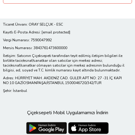
Ticaret Ünvanı: ORAY SELÇUK - ESC
Kayıtlı E-Posta Adresi:
[email protected]
Vergi Numarası: 7590047992
Mersis Numarası: 3843761473600000
İletişim: Satıcının Çiçeksepeti tarafından teyit edilmiş iletişim bilgileri ile
birlikte tacir/esnaf/sanatkar olan satıcılar için merkez adresi;
tacir/esnaf/sanatkar olmayan satıcılar için merkez adresinin bulunduğu il
bilgisi, ad, soyad ve T.C. kimlik numarası kayıt altında bulunmaktadır.
Adres: HÜRRİYET MAH. AKDENİZ CAD. GULER APT NO: 27 -31 İÇ KAPI
NO:10 GAZİOSMANPAŞA/İSTANBUL 1500046720/342/TUR
Şehir: İstanbul
Çiçeksepeti Mobil Uygulamamızı İndirin