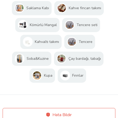
Saklama Kabı
Kahve fincan takımı
Kömürlü Mangal
Tencere seti
Kahvaltı takımı
Tencere
Soba&Kuzine
Çay bardağı, tabağı
Kupa
Fırınlar
Hata Bildir