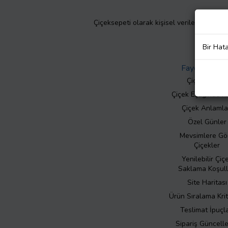
Çiçeksepeti olarak kişisel verilerinizin giz
Bir Hat
Faydalı Bilgil
Çiçek Bakımı
Çiçek Eşliğinde N
Çiçek Anlamla
Özel Günler
Mevsimlere Gö
Çiçekler
Yenilebilir Çiç
Saklama Koşull
Site Haritası
Ürün Sıralama Krit
Teslimat İpuçla
Sipariş Güncell