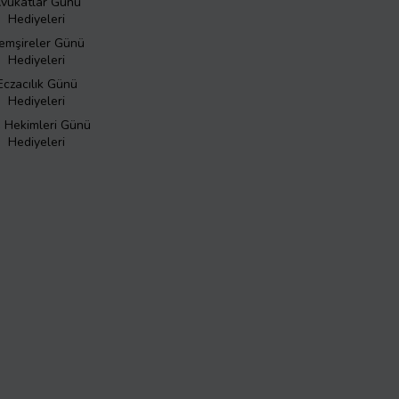
vukatlar Günü
Hediyeleri
emşireler Günü
Hediyeleri
Eczacılık Günü
Hediyeleri
ş Hekimleri Günü
Hediyeleri