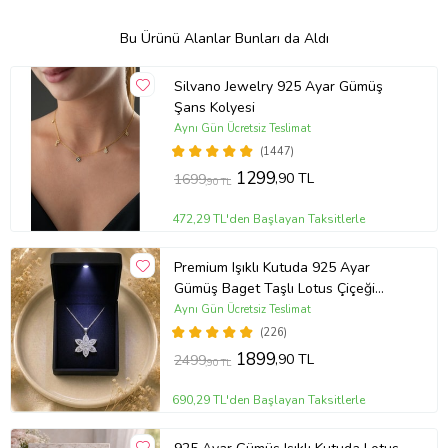
Bu Ürünü Alanlar Bunları da Aldı
Silvano Jewelry 925 Ayar Gümüş
Şans Kolyesi
Aynı Gün Ücretsiz Teslimat
(1447)
1299
,90 TL
1699
,90 TL
472,29 TL'den Başlayan Taksitlerle
Premium Işıklı Kutuda 925 Ayar
Gümüş Baget Taşlı Lotus Çiçeği
Kolye
Aynı Gün Ücretsiz Teslimat
(226)
1899
,90 TL
2499
,90 TL
690,29 TL'den Başlayan Taksitlerle