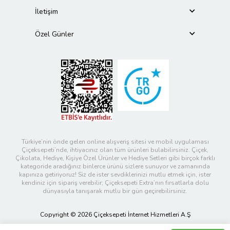
İletişim
Özel Günler
Türkiye’nin önde gelen online alışveriş sitesi ve mobil uygulaması
Çiçeksepeti’nde, ihtiyacınız olan tüm ürünleri bulabilirsiniz. Çiçek,
Çikolata, Hediye, Kişiye Özel Ürünler ve Hediye Setleri gibi birçok farklı
kategoride aradığınız binlerce ürünü sizlere sunuyor ve zamanında
kapınıza getiriyoruz! Siz de ister sevdiklerinizi mutlu etmek için, ister
kendiniz için sipariş verebilir; Çiçeksepeti Extra’nın fırsatlarla dolu
dünyasıyla tanışarak mutlu bir gün geçirebilirsiniz.
Copyright © 2026 Çiçeksepeti İnternet Hizmetleri A.Ş