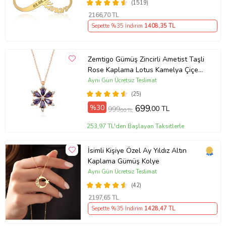
(1519)
2166
,70 TL
Sepette %35 İndirim
1408
,35 TL
Zemtigo Gümüş Zincirli Ametist Taşli
Rose Kaplama Lotus Kamelya Çiçeği
Kolye
Aynı Gün Ücretsiz Teslimat
(25)
%30
699
,00 TL
999
,00 TL
253,97 TL'den Başlayan Taksitlerle
İsimli Kişiye Özel Ay Yıldız Altın
Kaplama Gümüş Kolye
Aynı Gün Ücretsiz Teslimat
(42)
2197
,65 TL
Sepette %35 İndirim
1428
,47 TL