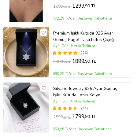
1299
,90 TL
1699
,90 TL
472,29 TL'den Başlayan Taksitlerle
Premium Işıklı Kutuda 925 Ayar
Gümüş Baget Taşlı Lotus Çiçeği
Kolye
Aynı Gün Ücretsiz Teslimat
(226)
1899
,90 TL
2499
,90 TL
690,29 TL'den Başlayan Taksitlerle
Silvano Jewelry 925 Ayar Gümüş
Işıklı Kutuda Lotus Kolye
Aynı Gün Ücretsiz Teslimat
(244)
1799
,90 TL
2599
,86 TL
653,96 TL'den Başlayan Taksitlerle