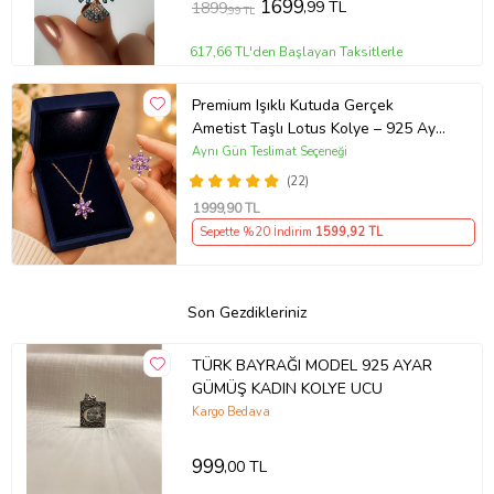
1699
,99 TL
1899
,99 TL
617,66 TL'den Başlayan Taksitlerle
Premium Işıklı Kutuda Gerçek
Ametist Taşlı Lotus Kolye – 925 Ayar
Gümüş Kadın Kolye
Aynı Gün Teslimat Seçeneği
(22)
1999
,90 TL
Sepette %20 İndirim
1599
,92 TL
Son Gezdikleriniz
TÜRK BAYRAĞI MODEL 925 AYAR
GÜMÜŞ KADIN KOLYE UCU
Kargo Bedava
999
,00 TL