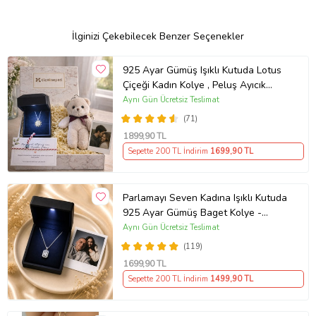
İlginizi Çekebilecek Benzer Seçenekler
925 Ayar Gümüş Işıklı Kutuda Lotus
Çiçeği Kadın Kolye , Peluş Ayıcık
Anahtarlık Marteniçka Bileklik,
Aynı Gün Ücretsiz Teslimat
Polaroid Fotoğraf Hediye
(71)
1899
,90 TL
Sepette 200 TL İndirim
1699
,90 TL
Parlamayı Seven Kadına Işıklı Kutuda
925 Ayar Gümüş Baget Kolye -
Kişiye Özel Fotoğraf Hediye
Aynı Gün Ücretsiz Teslimat
(119)
1699
,90 TL
Sepette 200 TL İndirim
1499
,90 TL