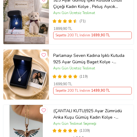
925 Ayar Gümüş Işıklı Kutuda Lotus
Çiçeği Kadın Kolye , Peluş Ayıcık
Anahtarlık Marteniçka Bileklik,
Aynı Gün Ücretsiz Teslimat
Polaroid Fotoğraf Hediye
(71)
1899
,90 TL
Sepette 200 TL İndirim
1699
,90 TL
Parlamayı Seven Kadına Işıklı Kutuda
925 Ayar Gümüş Baget Kolye -
Kişiye Özel Fotoğraf Hediye
Aynı Gün Ücretsiz Teslimat
(119)
1699
,90 TL
Sepette 200 TL İndirim
1499
,90 TL
(ÇANTALI KUTU)925 Ayar Zümrüdü
Anka Kuşu Gümüş Kadın Kolye -
MAVİ
Aynı Gün Teslimat Seçeneği
(1339)