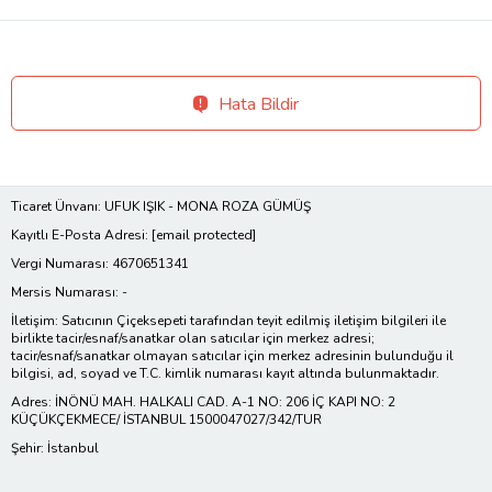
Hata Bildir
Ticaret Ünvanı: UFUK IŞIK - MONA ROZA GÜMÜŞ
Kayıtlı E-Posta Adresi:
[email protected]
Vergi Numarası: 4670651341
Mersis Numarası: -
İletişim: Satıcının Çiçeksepeti tarafından teyit edilmiş iletişim bilgileri ile
birlikte tacir/esnaf/sanatkar olan satıcılar için merkez adresi;
tacir/esnaf/sanatkar olmayan satıcılar için merkez adresinin bulunduğu il
bilgisi, ad, soyad ve T.C. kimlik numarası kayıt altında bulunmaktadır.
Adres: İNÖNÜ MAH. HALKALI CAD. A-1 NO: 206 İÇ KAPI NO: 2
KÜÇÜKÇEKMECE/ İSTANBUL 1500047027/342/TUR
Şehir: İstanbul