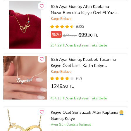
925 Ayar Gümüş Altın Kaplama
Nazar Boncuklu Kişiye Özel El Yazılı
Kolye (Sarı)
Kargo Bedava
(800)
%20
699
,90 TL
874
,90 TL
254,29 TL'den Başlayan Taksitlerle
925 Ayar Gümüş Kelebek Tasarımlı
Kişiye Özel İsimli Kadın Kolye
Anneye Hediye,Sevgiliye
Kargo Bedava
Hediye,Arkadaşa Hediye,Doğum
(47)
Günü Hediyesi,Eşe Hediye
1249
,90 TL
454,13 TL'den Başlayan Taksitlerle
Kişiye Özel Sonsuzluk Altın Kaplama
Gümüş Kolye
Aynı Gün Ücretsiz Teslimat