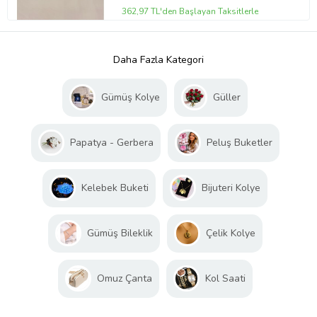
362,97 TL'den Başlayan Taksitlerle
Daha Fazla Kategori
Gümüş Kolye
Güller
Papatya - Gerbera
Peluş Buketler
Kelebek Buketi
Bijuteri Kolye
Gümüş Bileklik
Çelik Kolye
Omuz Çanta
Kol Saati