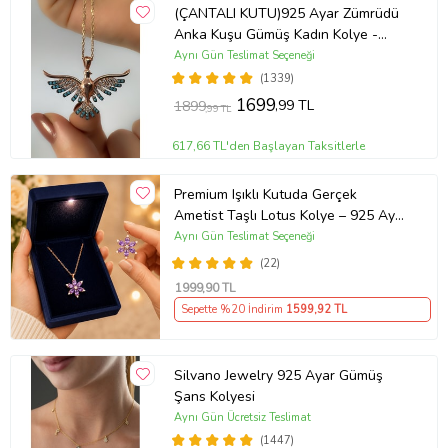
(ÇANTALI KUTU)925 Ayar Zümrüdü
Anka Kuşu Gümüş Kadın Kolye -
MAVİ
Aynı Gün Teslimat Seçeneği
(1339)
1699
,99 TL
1899
,99 TL
617,66 TL'den Başlayan Taksitlerle
Premium Işıklı Kutuda Gerçek
Ametist Taşlı Lotus Kolye – 925 Ayar
Gümüş Kadın Kolye
Aynı Gün Teslimat Seçeneği
(22)
1999
,90 TL
Sepette %20 İndirim
1599
,92 TL
Silvano Jewelry 925 Ayar Gümüş
Şans Kolyesi
Aynı Gün Ücretsiz Teslimat
(1447)