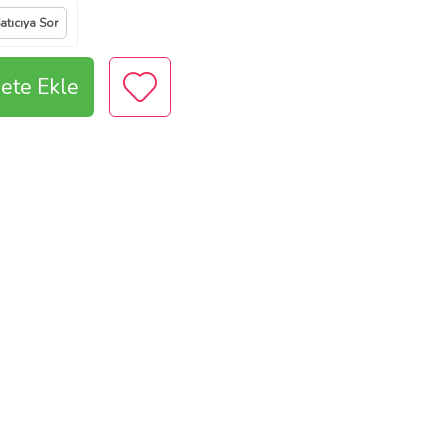
atıcıya Sor
ete Ekle