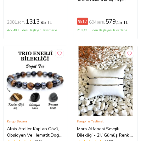
Jasper, Kaplan Gözü,
Kehribar, Renkli Turmalin,
Sitrin
1313
579
%17
2081
694
,95 TL
,15 TL
,30 TL
,98 TL
477,40 TL'den Başlayan Taksitlerle
210,42 TL'den Başlayan Taksitlerle
Kargo Bedava
Kargo ile Teslimat
Alnis Atelier Kaplan Gözü,
Mors Alfabesi Sevgili
Obsidyen Ve Hematit Doğal
Bilekliği - 2'li Gümüş Renk +