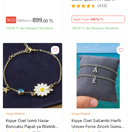
PASLANMAZ
(433)
899
%10
Sepet Fiyatı
466
,54 TL
999
,00 TL
,00 TL
326,63 TL'den Başlayan Taksitlerle
169,50 TL'den Başlayan Taksitlerle
Kargo Bedava
Kargo Bedava
Kişiye Özel İsimli Nazar
Kişiye Özel Sallantılı Harfli
Boncuklu Papat ya Bileklik
Unisex Forse Zincirli Gümüş