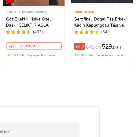
Aynı Gün Teslimat Seçeneği
Kargo Bedava
Göz Bileklik Kişiye Özel
Sertifikalı Doğal Taş Erkek
Baskı. ÇELİKTİR ASLA
Kadın Kaplangözü Taşı ve
PASLANMAZ
Hematit Özel Tasarım
(433)
(34)
Hediye 6mm Bileklik
529
%22
Sepet Fiyatı
466
,54 TL
675
,00 TL
,00 TL
169,50 TL'den Başlayan Taksitlerle
192,20 TL'den Başlayan Taksitlerle
ederim.