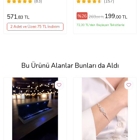
Taş Erkek Bileklik (KAHVE-
(1 Adet Hediye Bileklik)
(83)
(157)
BRONZ)
199
571
%26
269
,00 TL
,83 TL
,00 TL
72,30 TL'den Başlayan Taksitlerle
2 Adet ve Üzeri 75 TL İndirim
Bu Ürünü Alanlar Bunları da Aldı