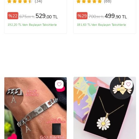
Hematit Özel Tasarım
Sevgili Çift Bilekliği
(34)
(88)
Hediye 6mm Bileklik
529
499
%22
%29
675
700
,00 TL
,90 TL
,00 TL
,90 TL
192,20 TL'den Başlayan Taksitlerle
181,63 TL'den Başlayan Taksitlerle