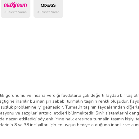
Bu Satıcının
Tüm Ürünlerini
Ürün sayfasında gördüğünüz f
belirlenmektedir.
tik görünümü ve insana verdiği faydalarla çok değerli faydalı bir taş olm
tiğine inanılır bu inanışın sebebi turmalin taşının renkli oluşudur. Fa
uzluk problemine iyi gelmesidir. Turmalin taşının faydalarından diğerler
asyonu ve sezgileri arttırıcı etkileri bilinmektedir. Sinir sistemlerini de
a nazarı etkilediği söylenir. Yine halk arasında turmalin taşının kişiyi t
liklerinin 8 ve 38 inci yılları için en uygun hediye olduğuna inanılır ve alını