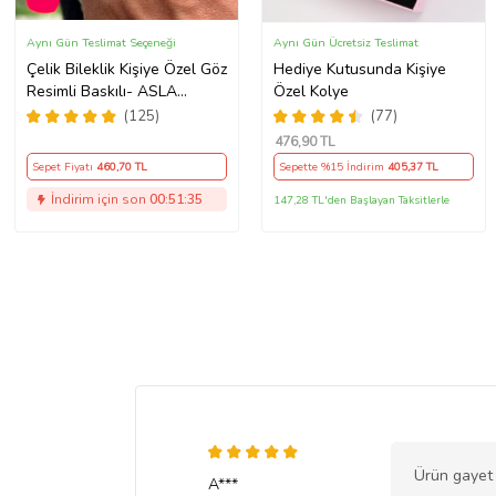
Aynı Gün Teslimat Seçeneği
Aynı Gün Ücretsiz Teslimat
Çelik Bileklik Kişiye Özel Göz
Hediye Kutusunda Kişiye
Resimli Baskılı- ASLA
Özel Kolye
PASLANMAZ
(125)
(77)
476
,90 TL
Sepet Fiyatı
460
,70 TL
Sepette %15 İndirim
405
,37 TL
İndirim için son
00:51:33
147,28 TL'den Başlayan Taksitlerle
Ürün gayet k
A***