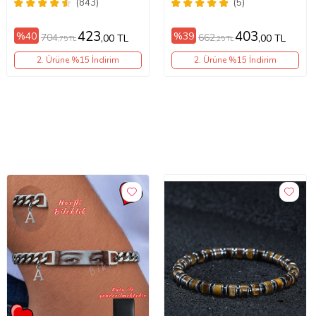
bbb07 (Altın)
Renk Çift Bilekliği eck09c
(843)
(5)
(Metal)
423
403
%40
%39
704
662
,00 TL
,00 TL
,75 TL
,25 TL
2. Ürüne %15 İndirim
2. Ürüne %15 İndirim