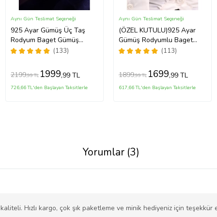
Aynı Gün Teslimat Seçeneği
Aynı Gün Teslimat Seçeneği
925 Ayar Gümüş Üç Taş
(ÖZEL KUTULU)925 Ayar
Rodyum Baget Gümüş
Gümüş Rodyumlu Baget
Bileklik(IŞIKLI KUTULU)
Taşlı Bileklik
(133)
(113)
1999
1699
2199
1899
,99 TL
,99 TL
,99 TL
,99 TL
726,66 TL'den Başlayan Taksitlerle
617,66 TL'den Başlayan Taksitlerle
Yorumlar (3)
aliteli. Hızlı kargo, çok şık paketleme ve minik hediyeniz için teşekkür 