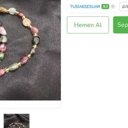
TUSİAKSESUAR
9,3
S
Sep
Hemen Al