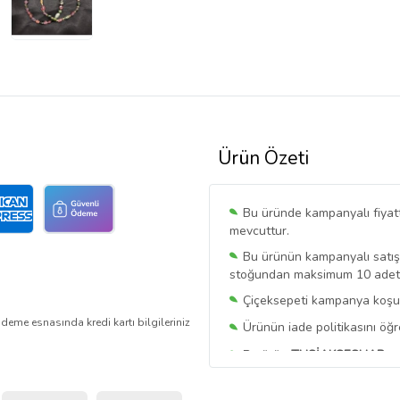
Ürün Özeti
Bu üründe kampanyalı fiyat
mevcuttur.
Bu ürünün kampanyalı satışı 
stoğundan maksimum 10 adet sa
Çiçeksepeti kampanya koşull
deme esnasında kredi kartı bilgileriniz
Ürünün iade politikasını öğ
Bu ürün
TUSİAKSESUAR
ta
Bu satıcının ürünlerinde geç