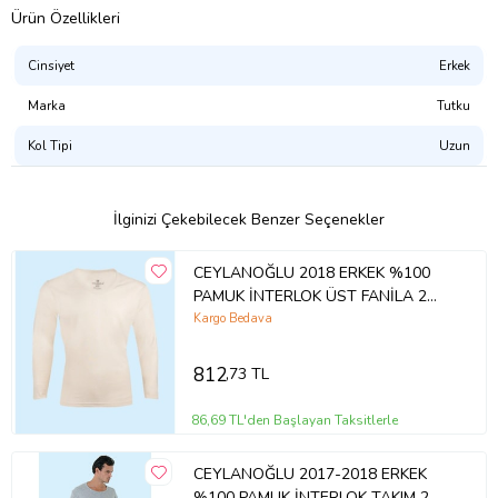
üst grup
Ürün Özellikleri
hijyenik ürünler ile iç giyim kategorisindeki hiç bir ürünün
Cinsiyet
Erkek
iadesi veya değişimi yoktur.
Denenmiş veya denenmemiş olmasına bakılmaksızın bu
Marka
Tutku
tarz ürünlerin iadesi veya değişimi yapılamadığından renk ve beden
Kol Tipi
Uzun
seçimine dikkat edilmesi oldukça önemlidir.
Mağazamızdan Alacağınız Tüm Ürünler Tek Kargoyla
Gönderilecektir.
İlginizi Çekebilecek Benzer Seçenekler
Bizi Tercih Ettiğiniz İçin TEŞEKKÜR Ederiz.
CEYLANOĞLU 2018 ERKEK %100
Ds İç Giyim..
PAMUK İNTERLOK ÜST FANİLA 2
ADET
Kargo Bedava
Ürün Kodu:
kcm12162147
812
,73 TL
86,69 TL'den Başlayan Taksitlerle
CEYLANOĞLU 2017-2018 ERKEK
%100 PAMUK İNTERLOK TAKIM 2