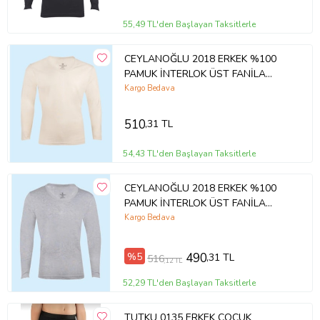
55,49 TL'den Başlayan Taksitlerle
CEYLANOĞLU 2018 ERKEK %100
PAMUK İNTERLOK ÜST FANİLA
TEKLİ
Kargo Bedava
510
,31 TL
54,43 TL'den Başlayan Taksitlerle
CEYLANOĞLU 2018 ERKEK %100
PAMUK İNTERLOK ÜST FANİLA
TEKLİ
Kargo Bedava
%5
490
,31 TL
516
,12 TL
52,29 TL'den Başlayan Taksitlerle
TUTKU 0135 ERKEK ÇOCUK