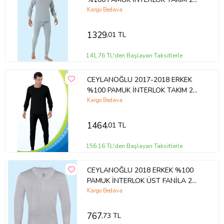
ADET
Kargo Bedava
1329
,01 TL
141,76 TL'den Başlayan Taksitlerle
CEYLANOĞLU 2017-2018 ERKEK
%100 PAMUK İNTERLOK TAKIM 2
ADET
Kargo Bedava
1464
,01 TL
156,16 TL'den Başlayan Taksitlerle
CEYLANOĞLU 2018 ERKEK %100
PAMUK İNTERLOK ÜST FANİLA 2
ADET
Kargo Bedava
767
,73 TL