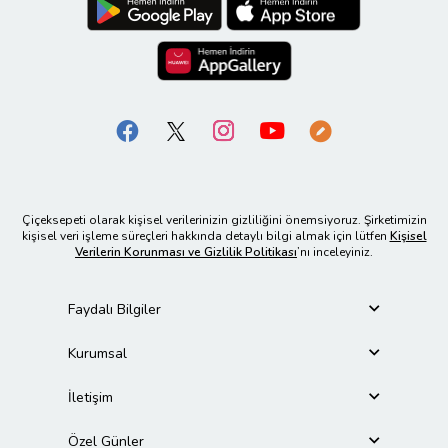
Çiçeksepeti olarak kişisel verilerinizin gizliliğini önemsiyoruz. Şirketimizin
kişisel veri işleme süreçleri hakkında detaylı bilgi almak için lütfen
Kişisel
Verilerin Korunması ve Gizlilik Politikası
’nı inceleyiniz.
Faydalı Bilgiler
Kurumsal
İletişim
Özel Günler