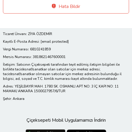
Hata Bildir
Ticaret Ünvanı: ZİYA ÖZDEMİR
Kayıtlı E-Posta Adresi:
[email protected]
Vergi Numarası: 6810241859
Mersis Numarası: 3818621467600001
İletişim: Satıcının Çiçeksepeti tarafından teyit edilmiş iletişim bilgileri ile
birlikte tacir/esnaf/sanatkar olan satıcılar için merkez adresi;
tacir/esnaf/sanatkar olmayan satıcılar için merkez adresinin bulunduğu il
bilgisi, ad, soyad ve T.C. kimlik numarası kayıt altında bulunmaktadır.
Adres: YEŞİLBAYIR MAH. 1780 SK. OSMANLI APT NO: 3 İÇ KAPI NO: 11
MAMAK/ ANKARA 1500027957/6/TUR
Şehir: Ankara
Çiçeksepeti Mobil Uygulamamızı İndirin