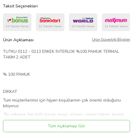
Taksit Seçenekleri
Ürün Açıklaması
Ürün Güvenliği Bilgileri
TUTKU 0112 - 0113 ERKEK İNTERLOK %100 PAMUK TERMAL
TAKIM 2 ADET
% 100 PAMUK
DİKKAT
Tüm müşterilerimiz için hijyen koşullarının çok önemli olduğunu
biliyoruz.
Bu sebeple, her türlü korse, mayo, sütyen, sütyen takımı, termal
içlik,çorap,
Tüm Açıklamayı Gör
boxer, külot, string, slip, Atlet ve Fanila modelleri ve benzeri alt ve