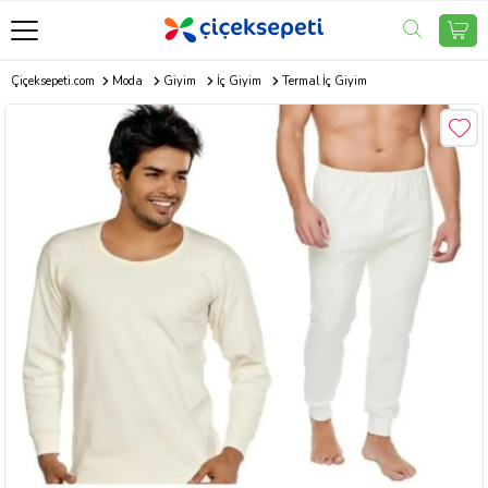
Çiçeksepeti.com
Moda
Giyim
İç Giyim
Termal İç Giyim