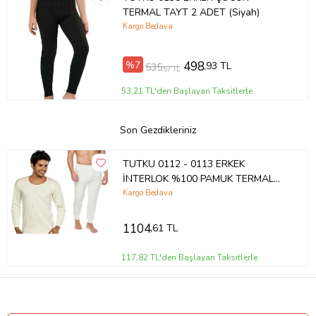
TERMAL TAYT 2 ADET (Siyah)
Kargo Bedava
%7
498
,93 TL
535
,57 TL
53,21 TL'den Başlayan Taksitlerle
Son Gezdikleriniz
TUTKU 0112 - 0113 ERKEK
İNTERLOK %100 PAMUK TERMAL
TAKIM 2 ADET (Ekru)
Kargo Bedava
1104
,61 TL
117,82 TL'den Başlayan Taksitlerle