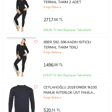
TERMAL TAKIM 2 ADET
Kargo Bedava
2717
,00 TL
289,81 TL'den Başlayan Taksitlerle
JİBER 592-596 KADIN ISITICILI
TERMAL TAKIM TEKLİ
Kargo Bedava
1496
,00 TL
159,57 TL'den Başlayan Taksitlerle
CEYLANOĞLU 2018 ERKEK %100
PAMUK İNTERLOK ÜST FANİLA
TEKLİ
Kargo Bedava
520
,31 TL