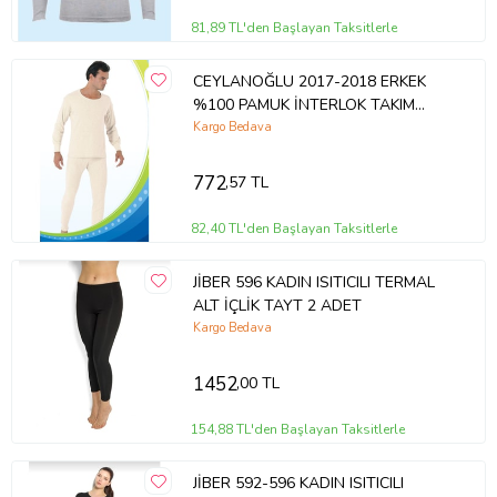
81,89 TL'den Başlayan Taksitlerle
CEYLANOĞLU 2017-2018 ERKEK
%100 PAMUK İNTERLOK TAKIM
TEKLİ
Kargo Bedava
772
,57 TL
82,40 TL'den Başlayan Taksitlerle
JİBER 596 KADIN ISITICILI TERMAL
ALT İÇLİK TAYT 2 ADET
Kargo Bedava
1452
,00 TL
154,88 TL'den Başlayan Taksitlerle
JİBER 592-596 KADIN ISITICILI