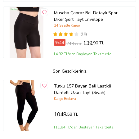
Muscha Çapraz Bel Detaylı Spor
Biker Şort Tayt Envelope
24 Saatte Kargo
(10)
%44
139
,90 TL
249
,90 TL
14,92 TL'den Başlayan Taksitlerle
Son Gezdikleriniz
Tutku 157 Bayan Beli Lastikli
Dantelli Uzun Tayt (Siyah)
Kargo Bedava
1048
,58 TL
111,84 TL'den Başlayan Taksitlerle