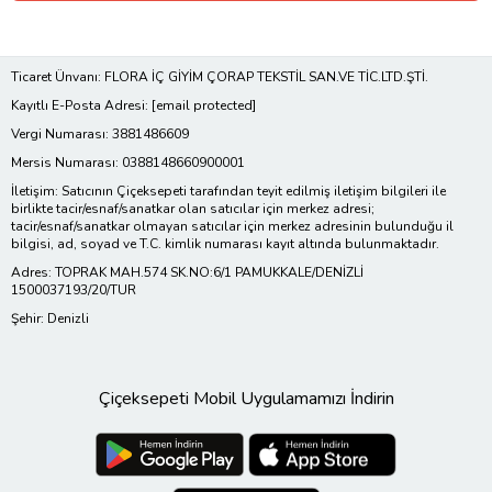
Ticaret Ünvanı: FLORA İÇ GİYİM ÇORAP TEKSTİL SAN.VE TİC.LTD.ŞTİ.
Kayıtlı E-Posta Adresi:
[email protected]
Vergi Numarası: 3881486609
Mersis Numarası: 0388148660900001
İletişim: Satıcının Çiçeksepeti tarafından teyit edilmiş iletişim bilgileri ile
birlikte tacir/esnaf/sanatkar olan satıcılar için merkez adresi;
tacir/esnaf/sanatkar olmayan satıcılar için merkez adresinin bulunduğu il
bilgisi, ad, soyad ve T.C. kimlik numarası kayıt altında bulunmaktadır.
Adres: TOPRAK MAH.574 SK.NO:6/1 PAMUKKALE/DENİZLİ
1500037193/20/TUR
Şehir: Denizli
Çiçeksepeti Mobil Uygulamamızı İndirin