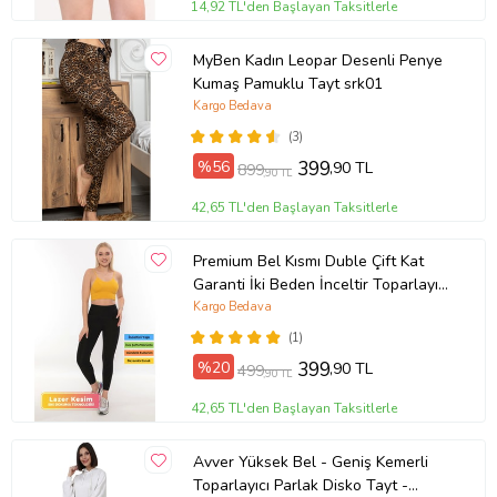
14,92 TL'den Başlayan Taksitlerle
MyBen Kadın Leopar Desenli Penye
Kumaş Pamuklu Tayt srk01
Kargo Bedava
(3)
%56
399
,90 TL
899
,90 TL
42,65 TL'den Başlayan Taksitlerle
Premium Bel Kısmı Duble Çift Kat
Garanti İki Beden İnceltir Toparlayıcı
Yüksek Bel Lazer Korse Tayt (Siyah)
Kargo Bedava
(1)
%20
399
,90 TL
499
,90 TL
42,65 TL'den Başlayan Taksitlerle
Avver Yüksek Bel - Geniş Kemerli
Toparlayıcı Parlak Disko Tayt -