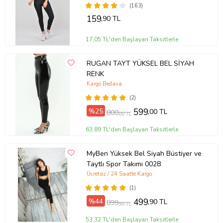
(163)
159
,90 TL
17,05 TL'den Başlayan Taksitlerle
RUGAN TAYT YÜKSEL BEL SİYAH
RENK
Kargo Bedava
(2)
%25
599
,00 TL
800
,00 TL
63,89 TL'den Başlayan Taksitlerle
MyBen Yüksek Bel Siyah Büstiyer ve
Taytlı Spor Takımı 0028
Ücretsiz / 24 Saatte Kargo
(1)
%44
499
,90 TL
899
,90 TL
53,32 TL'den Başlayan Taksitlerle