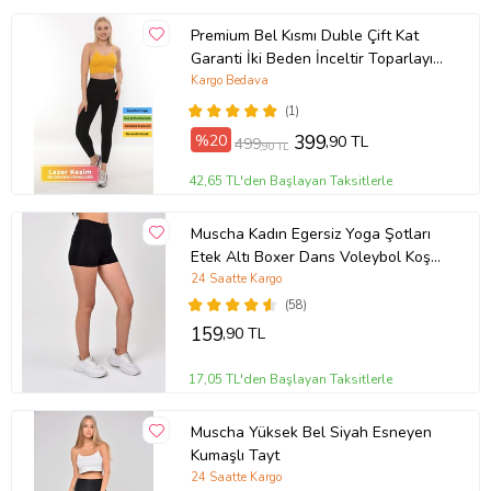
Premium Bel Kısmı Duble Çift Kat
Garanti İki Beden İnceltir Toparlayıcı
Yüksek Bel Lazer Korse Tayt (Siyah)
Kargo Bedava
(1)
%20
399
,90 TL
499
,90 TL
42,65 TL'den Başlayan Taksitlerle
Muscha Kadın Egersiz Yoga Şotları
Etek Altı Boxer Dans Voleybol Koşu
Kısa Şort
24 Saatte Kargo
(58)
159
,90 TL
17,05 TL'den Başlayan Taksitlerle
Muscha Yüksek Bel Siyah Esneyen
Kumaşlı Tayt
24 Saatte Kargo