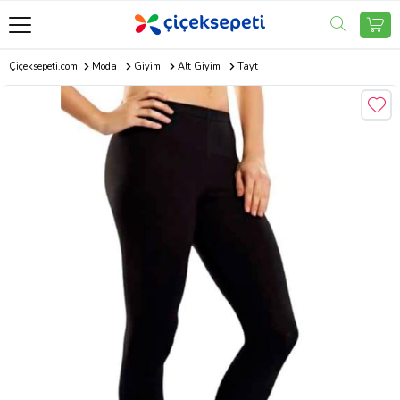
Çiçeksepeti.com
Moda
Giyim
Alt Giyim
Tayt