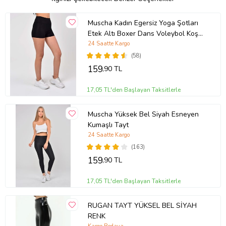
Muscha Kadın Egersiz Yoga Şotları
Etek Altı Boxer Dans Voleybol Koşu
Kısa Şort
24 Saatte Kargo
(58)
159
,90 TL
17,05 TL'den Başlayan Taksitlerle
Muscha Yüksek Bel Siyah Esneyen
Kumaşlı Tayt
24 Saatte Kargo
(163)
159
,90 TL
17,05 TL'den Başlayan Taksitlerle
RUGAN TAYT YÜKSEL BEL SİYAH
RENK