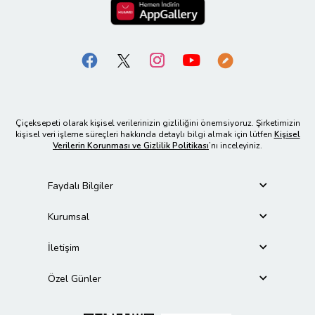
Çiçeksepeti olarak kişisel verilerinizin gizliliğini önemsiyoruz. Şirketimizin
kişisel veri işleme süreçleri hakkında detaylı bilgi almak için lütfen
Kişisel
Verilerin Korunması ve Gizlilik Politikası
’nı inceleyiniz.
Faydalı Bilgiler
Kurumsal
İletişim
Özel Günler