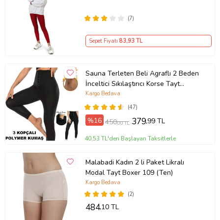
Bordo
(7)
Sepet Fiyatı
83
,93 TL
Sauna Terleten Beli Agraflı 2 Beden
İnceltici Sıkılaştırıcı Korse Tayt
Agraflı Sauna Tayt 3 Kopçalı (Siyah)
Kargo Bedava
(47)
%16
379
,99 TL
450
,00 TL
40,53 TL'den Başlayan Taksitlerle
Malabadi Kadın 2 li Paket Likralı
Modal Tayt Boxer 109 (Ten)
Kargo Bedava
(2)
484
,10 TL