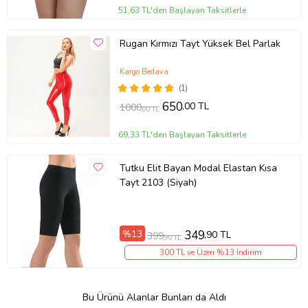
51,63 TL'den Başlayan Taksitlerle
Rugan Kırmızı Tayt Yüksek Bel Parlak
Kargo Bedava
(1)
650
,00 TL
1000
,00 TL
69,33 TL'den Başlayan Taksitlerle
Tutku Elit Bayan Modal Elastan Kısa
Tayt 2103 (Siyah)
%13
349
,90 TL
399
,90 TL
300 TL ve Üzeri %13 İndirim
Bu Ürünü Alanlar Bunları da Aldı