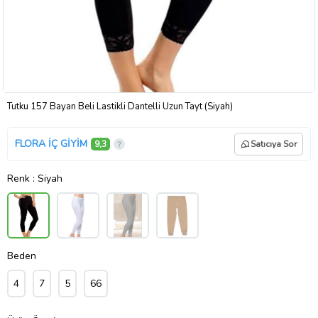
Tutku 157 Bayan Beli Lastikli Dantelli Uzun Tayt (Siyah)
FLORA İÇ GİYİM
9,3
Satıcıya Sor
Renk
: Siyah
Beden
4
7
5
66