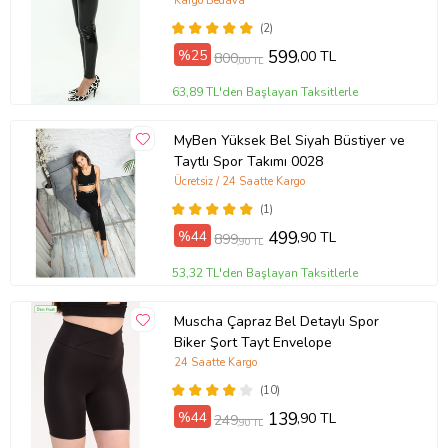
Kargo Bedava
(2)
%25
599
,00 TL
800
,00 TL
63,89 TL'den Başlayan Taksitlerle
MyBen Yüksek Bel Siyah Büstiyer ve
Taytlı Spor Takımı 0028
Ücretsiz / 24 Saatte Kargo
(1)
%44
499
,90 TL
899
,90 TL
53,32 TL'den Başlayan Taksitlerle
Muscha Çapraz Bel Detaylı Spor
Biker Şort Tayt Envelope
24 Saatte Kargo
(10)
%44
139
,90 TL
249
,90 TL