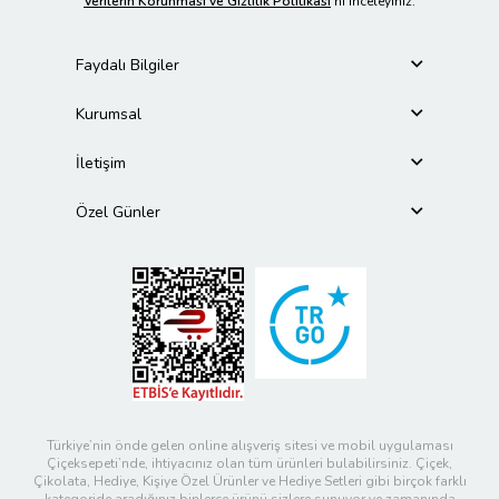
Verilerin Korunması ve Gizlilik Politikası
’nı inceleyiniz.
Faydalı Bilgiler
Kurumsal
İletişim
Özel Günler
Türkiye’nin önde gelen online alışveriş sitesi ve mobil uygulaması
Çiçeksepeti’nde, ihtiyacınız olan tüm ürünleri bulabilirsiniz. Çiçek,
Çikolata, Hediye, Kişiye Özel Ürünler ve Hediye Setleri gibi birçok farklı
kategoride aradığınız binlerce ürünü sizlere sunuyor ve zamanında