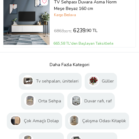
TV Sehpası Duvara Asma Norm
Meşe Beyaz 160 cm
Kargo Bedava
6239
,90 TL
6863
,90 TL
665,58 TL'den Başlayan Taksitlerle
Daha Fazla Kategori
Tv sehpaları, üniteleri
Güller
Orta Sehpa
Duvar rafı, raf
Çok Amaçlı Dolap
Çalışma Odası Kitaplık