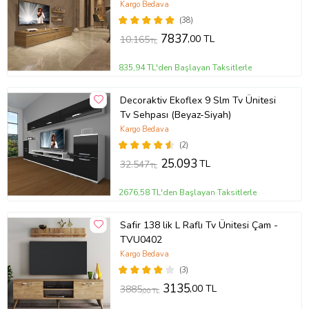
Kargo Bedava
(38)
7837
,00 TL
10.165
TL
835,94 TL'den Başlayan Taksitlerle
Decoraktiv Ekoflex 9 Slm Tv Ünitesi
Tv Sehpası (Beyaz-Siyah)
Kargo Bedava
(2)
25.093
TL
32.547
TL
2676,58 TL'den Başlayan Taksitlerle
Safir 138 lik L Raflı Tv Ünitesi Çam -
TVU0402
Kargo Bedava
(3)
3135
,00 TL
3885
,00 TL