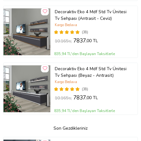
Decoraktiv Eko 4 Mdf Std Tv Ünitesi
Tv Sehpası (Antrasit - Ceviz)
Kargo Bedava
(38)
7837
,00 TL
10.165
TL
835,94 TL'den Başlayan Taksitlerle
Decoraktiv Eko 4 Mdf Std Tv Ünitesi
Tv Sehpası (Beyaz - Antrasit)
Kargo Bedava
(38)
7837
,00 TL
10.165
TL
835,94 TL'den Başlayan Taksitlerle
Son Gezdikleriniz