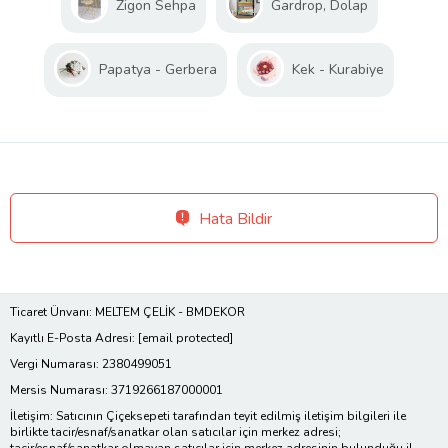
Zigon Sehpa
Gardrop, Dolap
Papatya - Gerbera
Kek - Kurabiye
Hata Bildir
Ticaret Ünvanı: MELTEM ÇELİK - BMDEKOR
Kayıtlı E-Posta Adresi:
[email protected]
Vergi Numarası: 2380499051
Mersis Numarası: 3719266187000001
İletişim: Satıcının Çiçeksepeti tarafından teyit edilmiş iletişim bilgileri ile
birlikte tacir/esnaf/sanatkar olan satıcılar için merkez adresi;
tacir/esnaf/sanatkar olmayan satıcılar için merkez adresinin bulunduğu il