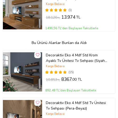
Kargo Bedava
(1)
13.974
TL
18.126
TL
1490,56 TL'den Başlayan Taksitlerle
Bu Ürünü Alanlar Bunları da Aldı
Decoraktiv Eko 4 Mdf Std Krom
Ayaklı Tv Ünitesi Tv Sehpası (Siyah -
Ceviz)
Kargo Bedava
(15)
8367
,00 TL
10.853
TL
892,48 TL'den Başlayan Taksitlerle
Decoraktiv Eko 4 Mdf Std Tv Ünitesi
Tv Sehpası (Pera-Beyaz)
Kargo Bedava