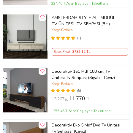
334,40 TL'den Başlayan Taksitlerle
AMSTERDAM STYLE ALT MODÜL
TV ÜNİTESİ, TV SEHPASI (Bej)
Kargo Bedava
(1)
Sepet Fiyatı
3739
,12 TL
Decoraktiv 1e1 Mdf 180 cm. Tv
Ünitesi Tv Sehpası (Siyah - Ceviz)
Kargo Bedava
(5)
11.770
TL
15.267
TL
1255,46 TL'den Başlayan Taksitlerle
Decoraktiv Eko 5 Mdf Dvd Tv Ünitesi
Tv Sehpası (Ceviz)