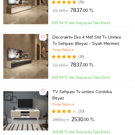
(38)
7837
,00 TL
10.165
TL
835,94 TL'den Başlayan Taksitlerle
Decoraktiv Eko 4 Mdf Std Tv Ünitesi
Tv Sehpası (Beyaz - Siyah Mermer)
Kargo Bedava
(38)
7837
,00 TL
10.165
TL
835,94 TL'den Başlayan Taksitlerle
TV Sehpası Tv ünitesi Cordoba
Beyaz
Kargo Bedava
(20)
2530
,00 TL
2800
,00 TL
269,86 TL'den Başlayan Taksitlerle