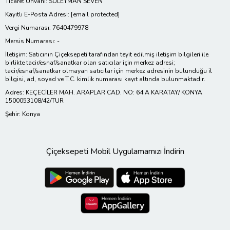
Ticaret Ünvanı: SÜLEYMAN SEVEN
Kayıtlı E-Posta Adresi:
[email protected]
Vergi Numarası: 7640479978
Mersis Numarası: -
İletişim: Satıcının Çiçeksepeti tarafından teyit edilmiş iletişim bilgileri ile
birlikte tacir/esnaf/sanatkar olan satıcılar için merkez adresi;
tacir/esnaf/sanatkar olmayan satıcılar için merkez adresinin bulunduğu il
bilgisi, ad, soyad ve T.C. kimlik numarası kayıt altında bulunmaktadır.
Adres: KEÇECİLER MAH. ARAPLAR CAD. NO: 64 A KARATAY/ KONYA
1500053108/42/TUR
Şehir: Konya
Çiçeksepeti Mobil Uygulamamızı İndirin