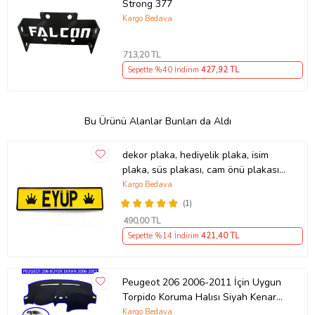
Strong 377
Kargo Bedava
713
,20 TL
Sepette %40 İndirim
427
,92 TL
Bu Ürünü Alanlar Bunları da Aldı
dekor plaka, hediyelik plaka, isim
plaka, süs plakası, cam önü plakası,
tırcı plakası (Sarı-Siyah)
Kargo Bedava
(1)
490
,00 TL
Sepette %14 İndirim
421
,40 TL
Peugeot 206 2006-2011 İçin Uygun
Torpido Koruma Halısı Siyah Kenar
Renk Mavi
Kargo Bedava