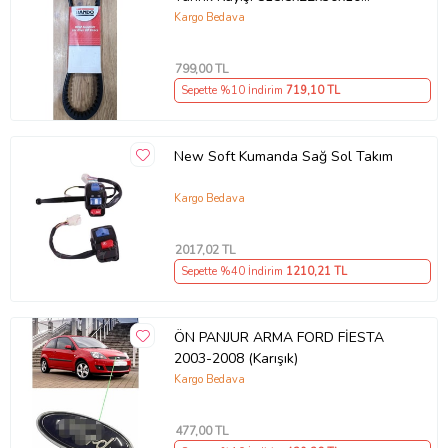
Supermoto
Kargo Bedava
799
,00 TL
Sepette %10 İndirim
719
,10 TL
New Soft Kumanda Sağ Sol Takım
Kargo Bedava
2017
,02 TL
Sepette %40 İndirim
1210
,21 TL
ÖN PANJUR ARMA FORD FİESTA
2003-2008 (Karışık)
Kargo Bedava
477
,00 TL