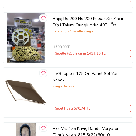
Bajaj Rs 200 Ns 200 Pulsar Sfr Zincir
Dişli Takımı Oringli Arka 40T -Ön
14T 108 Bakla Supermto
Ücretsiz / 24 Saatte Kargo
1599
,00 TL
Sepette %10 İndirim
1439
,10 TL
TVS Jupiter 125 Ön Panel Sol Yan
Kapak
Kargo Bedava
Sepet Fiyatı
576
,74 TL
Rks Vrs 125 Kayış Bando Varyatör
Tahrik Kayışı 815.5x22x30x10