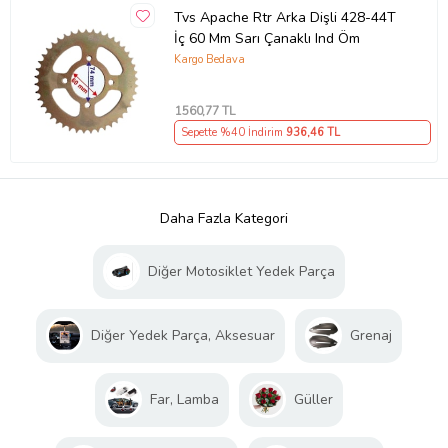
Tvs Apache Rtr Arka Dişli 428-44T
İç 60 Mm Sarı Çanaklı Ind Öm
Kargo Bedava
1560
,77 TL
Sepette %40 İndirim
936
,46 TL
Daha Fazla Kategori
Diğer Motosiklet Yedek Parça
Diğer Yedek Parça, Aksesuar
Grenaj
Far, Lamba
Güller