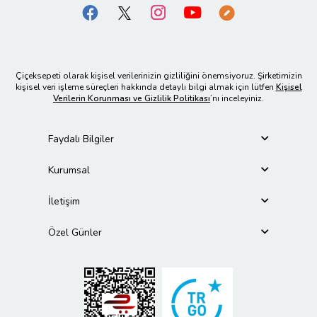
Çiçeksepeti olarak kişisel verilerinizin gizliliğini önemsiyoruz. Şirketimizin
kişisel veri işleme süreçleri hakkında detaylı bilgi almak için lütfen
Kişisel
Verilerin Korunması ve Gizlilik Politikası
’nı inceleyiniz.
Faydalı Bilgiler
Kurumsal
İletişim
Özel Günler