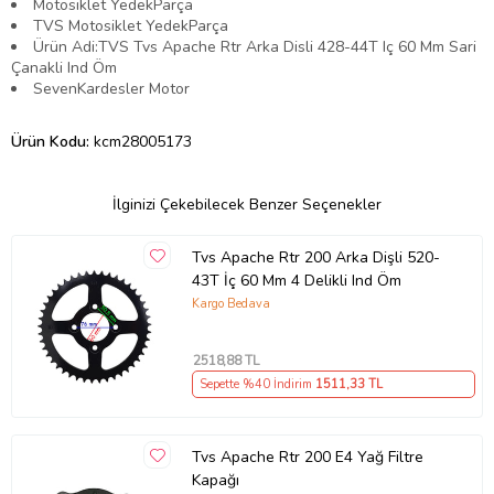
Motosiklet YedekParça
TVS Motosiklet YedekParça
Ürün Adi:TVS Tvs Apache Rtr Arka Disli 428-44T Iç 60 Mm Sari
Çanakli Ind Öm
SevenKardesler Motor
Ürün Kodu:
kcm28005173
İlginizi Çekebilecek Benzer Seçenekler
Tvs Apache Rtr 200 Arka Dişli 520-
43T İç 60 Mm 4 Delikli Ind Öm
Kargo Bedava
2518
,88 TL
Sepette %40 İndirim
1511
,33 TL
Tvs Apache Rtr 200 E4 Yağ Filtre
Kapağı