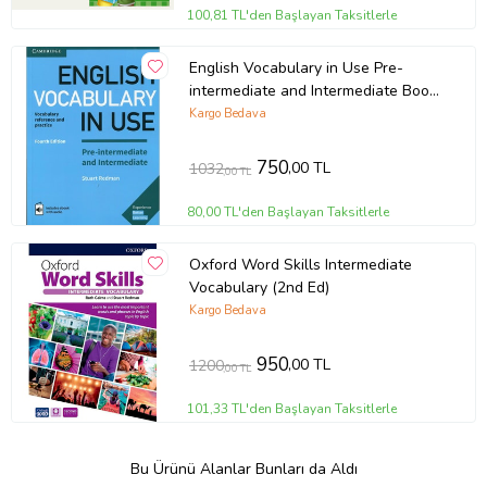
100,81 TL'den Başlayan Taksitlerle
English Vocabulary in Use Pre-
intermediate and Intermediate Book
and CD
Kargo Bedava
750
,00 TL
1032
,00 TL
80,00 TL'den Başlayan Taksitlerle
Oxford Word Skills Intermediate
Vocabulary (2nd Ed)
Kargo Bedava
950
,00 TL
1200
,00 TL
101,33 TL'den Başlayan Taksitlerle
Bu Ürünü Alanlar Bunları da Aldı