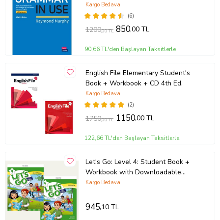
Downloadable Audios CD
Kargo Bedava
(6)
850
,00 TL
1200
,00 TL
90,66 TL'den Başlayan Taksitlerle
English File Elementary Student's
Book + Workbook + CD 4th Ed.
Kargo Bedava
(2)
1150
,00 TL
1750
,00 TL
122,66 TL'den Başlayan Taksitlerle
Let's Go: Level 4: Student Book +
Workbook with Downloadable
Audios
Kargo Bedava
945
,10 TL