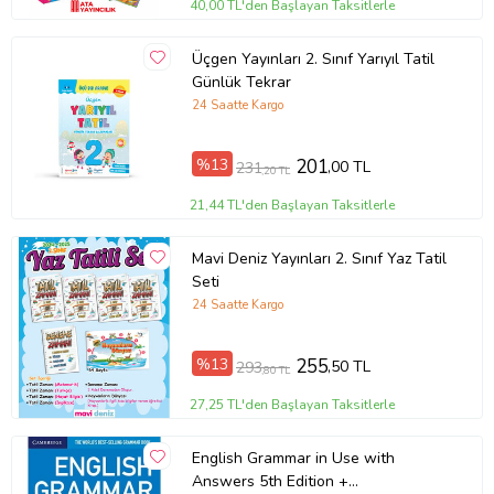
40,00 TL'den Başlayan Taksitlerle
Üçgen Yayınları 2. Sınıf Yarıyıl Tatil
Günlük Tekrar
24 Saatte Kargo
%13
201
,00 TL
231
,20 TL
21,44 TL'den Başlayan Taksitlerle
Mavi Deniz Yayınları 2. Sınıf Yaz Tatil
Seti
24 Saatte Kargo
%13
255
,50 TL
293
,80 TL
27,25 TL'den Başlayan Taksitlerle
English Grammar in Use with
Answers 5th Edition +