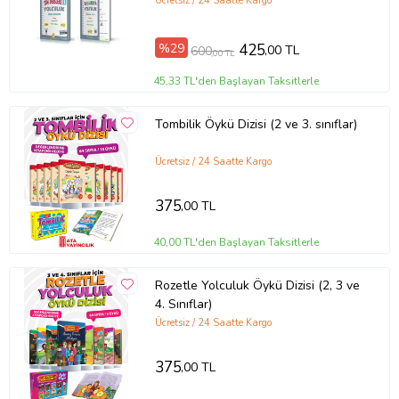
(Karışık)
Ücretsiz / 24 Saatte Kargo
%29
425
,00 TL
600
,00 TL
45,33 TL'den Başlayan Taksitlerle
Tombilik Öykü Dizisi (2 ve 3. sınıflar)
Ücretsiz / 24 Saatte Kargo
375
,00 TL
40,00 TL'den Başlayan Taksitlerle
Rozetle Yolculuk Öykü Dizisi (2, 3 ve
4. Sınıflar)
Ücretsiz / 24 Saatte Kargo
375
,00 TL