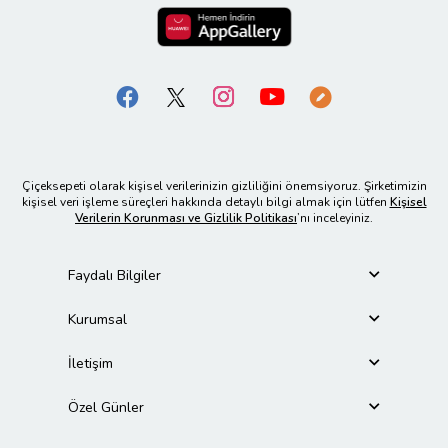
Çiçeksepeti olarak kişisel verilerinizin gizliliğini önemsiyoruz. Şirketimizin
kişisel veri işleme süreçleri hakkında detaylı bilgi almak için lütfen
Kişisel
Verilerin Korunması ve Gizlilik Politikası
’nı inceleyiniz.
Faydalı Bilgiler
Kurumsal
İletişim
Özel Günler