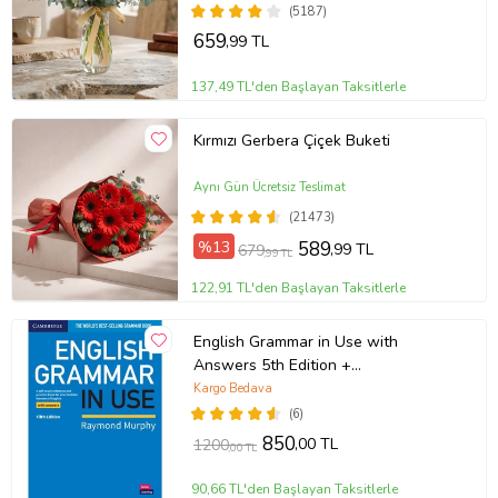
(5187)
659
,99 TL
137,49 TL'den Başlayan Taksitlerle
Kırmızı Gerbera Çiçek Buketi
Aynı Gün Ücretsiz Teslimat
(21473)
%13
589
,99 TL
679
,99 TL
122,91 TL'den Başlayan Taksitlerle
English Grammar in Use with
Answers 5th Edition +
Downloadable Audios CD
Kargo Bedava
(6)
850
,00 TL
1200
,00 TL
90,66 TL'den Başlayan Taksitlerle