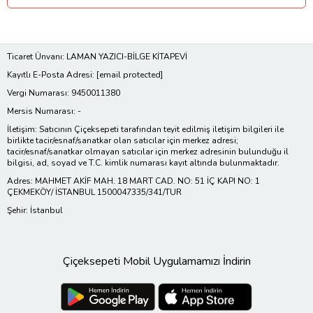
Ticaret Ünvanı: LAMAN YAZICI-BİLGE KİTAPEVİ
Kayıtlı E-Posta Adresi:
[email protected]
Vergi Numarası: 9450011380
Mersis Numarası: -
İletişim: Satıcının Çiçeksepeti tarafından teyit edilmiş iletişim bilgileri ile
birlikte tacir/esnaf/sanatkar olan satıcılar için merkez adresi;
tacir/esnaf/sanatkar olmayan satıcılar için merkez adresinin bulunduğu il
bilgisi, ad, soyad ve T.C. kimlik numarası kayıt altında bulunmaktadır.
Adres: MAHMET AKİF MAH. 18 MART CAD. NO: 51 İÇ KAPI NO: 1
ÇEKMEKÖY/ İSTANBUL 1500047335/341/TUR
Şehir: İstanbul
Çiçeksepeti Mobil Uygulamamızı İndirin