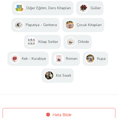
Diğer Eğitim, Ders Kitapları
Güller
Papatya - Gerbera
Çocuk Kitapları
Kitap Setler
Orkide
Kek - Kurabiye
Roman
Kupa
Kol Saati
Hata Bildir