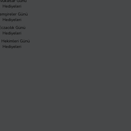
vukatlar Günü
Hediyeleri
emşireler Günü
Hediyeleri
Eczacılık Günü
Hediyeleri
ş Hekimleri Günü
Hediyeleri