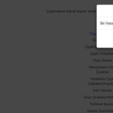
Çiçeksepeti olarak kişisel verilerinizin giz
Bir Hat
Faydalı Bilgil
Çiçek Bakımı
Çiçek Eşliğinde N
Çiçek Anlamla
Özel Günler
Mevsimlere Gö
Çiçekler
Yenilebilir Çiç
Saklama Koşull
Site Haritası
Ürün Sıralama Krit
Teslimat İpuçla
Sipariş Güncell