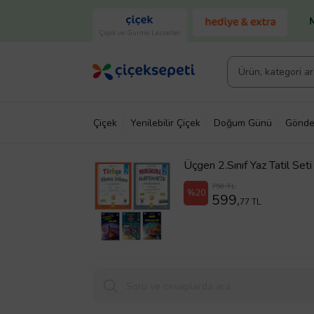
Çiçek ve Gurme Lezzetler
Çiçek
Yenilebilir Çiçek
Doğum Günü
Gönde
Üçgen 2.Sınıf Yaz Tatil Set
750 TL
%20
599,
77 TL