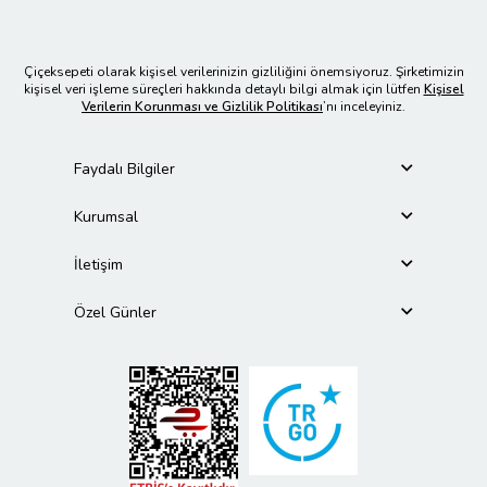
Çiçeksepeti olarak kişisel verilerinizin gizliliğini önemsiyoruz. Şirketimizin
kişisel veri işleme süreçleri hakkında detaylı bilgi almak için lütfen
Kişisel
Verilerin Korunması ve Gizlilik Politikası
’nı inceleyiniz.
Faydalı Bilgiler
Kurumsal
İletişim
Özel Günler