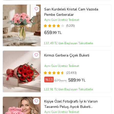
Sarı Kurdeleli Kristal Cam Vazoda
Pembe Gerberalar
Aynı Gün Ücretsiz Teslimat
(5205)
659
,99 TL
137,49 TL'den Başlayan Taksitlerle
Kırmızı Gerbera Çiçek Buketi
Aynı Gün Ücretsiz Teslimat
(21493)
%13
589
,99 TL
679
,99 TL
122,91 TL'den Başlayan Taksitlerle
Kişiye Özel Fotoğraflı İyi ki Varsın
Tasarımlı Peluş Ayıcık Buketi
(Pembe)
Aynı Gün Ücretsiz Teslimat