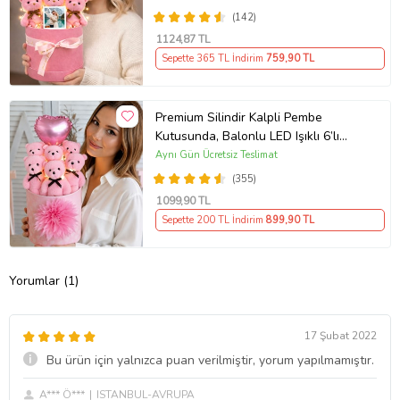
(142)
1124
,87 TL
Sepette 365 TL İndirim
759
,90 TL
Premium Silindir Kalpli Pembe
Kutusunda, Balonlu LED Işıklı 6’lı
Pembe Ayıcık Buketi Arkadaşa
Aynı Gün Ücretsiz Teslimat
Sevgiliye Hediye
(355)
1099
,90 TL
Sepette 200 TL İndirim
899
,90 TL
Yorumlar (1)
17 Şubat 2022
Bu ürün için yalnızca puan verilmiştir, yorum yapılmamıştır.
A*** Ö***
ISTANBUL-AVRUPA