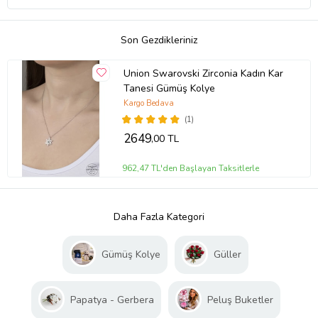
Son Gezdikleriniz
Union Swarovski Zirconia Kadın Kar
Tanesi Gümüş Kolye
Kargo Bedava
(1)
2649
,00 TL
962,47 TL'den Başlayan Taksitlerle
Daha Fazla Kategori
Gümüş Kolye
Güller
Papatya - Gerbera
Peluş Buketler