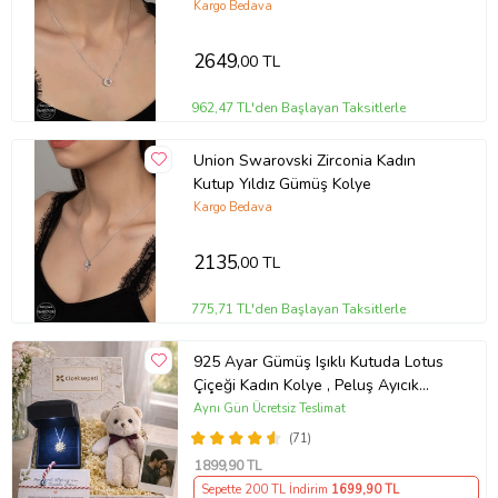
Kargo Bedava
2649
,00 TL
962,47 TL'den Başlayan Taksitlerle
Union Swarovski Zirconia Kadın
Kutup Yıldız Gümüş Kolye
Kargo Bedava
2135
,00 TL
775,71 TL'den Başlayan Taksitlerle
925 Ayar Gümüş Işıklı Kutuda Lotus
Çiçeği Kadın Kolye , Peluş Ayıcık
Anahtarlık Marteniçka Bileklik,
Aynı Gün Ücretsiz Teslimat
Polaroid Fotoğraf Hediye
(71)
1899
,90 TL
Sepette 200 TL İndirim
1699
,90 TL