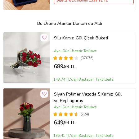
Sepette %20 İndirim
1599
,92 TL
Bu Ürünü Alanlar Bunları da Aldı
9'lu Kırmızı Gül Çiçek Buketi
Aynı Gün Ücretsiz Teslimat
(37076)
689
,99 TL
143,74 TL'den Başlayan Taksitlerle
Siyah Polimer Vazoda 5 Kırmızı Gül
ve Bej Lagurus
Aynı Gün Ücretsiz Teslimat
(724)
649
,99 TL
135,41 TL'den Başlayan Taksitlerle