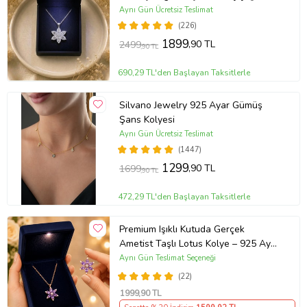
Kolye
Aynı Gün Ücretsiz Teslimat
(226)
1899
,90 TL
2499
,90 TL
690,29 TL'den Başlayan Taksitlerle
Silvano Jewelry 925 Ayar Gümüş
Şans Kolyesi
Aynı Gün Ücretsiz Teslimat
(1447)
1299
,90 TL
1699
,90 TL
472,29 TL'den Başlayan Taksitlerle
Premium Işıklı Kutuda Gerçek
Ametist Taşlı Lotus Kolye – 925 Ayar
Gümüş Kadın Kolye
Aynı Gün Teslimat Seçeneği
(22)
1999
,90 TL