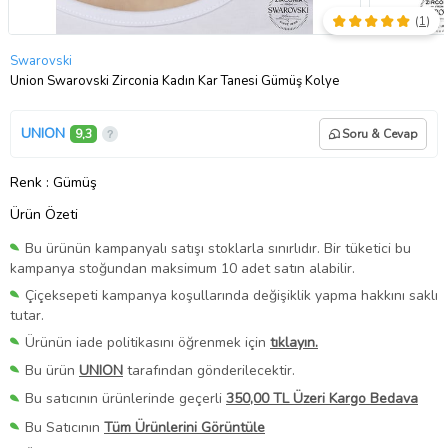
(
1
)
Swarovski
Union Swarovski Zirconia Kadın Kar Tanesi Gümüş Kolye
UNION
9,3
Soru & Cevap
Renk
: Gümüş
Ürün Özeti
Bu ürünün kampanyalı satışı stoklarla sınırlıdır. Bir tüketici bu
kampanya stoğundan maksimum 10 adet satın alabilir.
Çiçeksepeti kampanya koşullarında değişiklik yapma hakkını saklı
tutar.
Ürünün iade politikasını öğrenmek için
tıklayın.
Bu ürün
UNION
tarafından gönderilecektir.
Bu satıcının ürünlerinde geçerli
350,00 TL Üzeri Kargo Bedava
Bu Satıcının
Tüm Ürünlerini Görüntüle