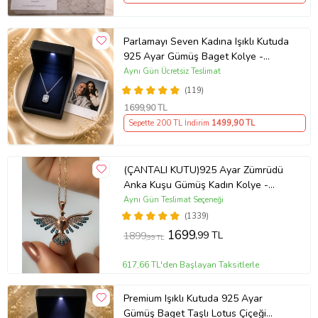
Parlamayı Seven Kadına Işıklı Kutuda
925 Ayar Gümüş Baget Kolye -
Kişiye Özel Fotoğraf Hediye
Aynı Gün Ücretsiz Teslimat
(119)
1699
,90 TL
Sepette 200 TL İndirim
1499
,90 TL
(ÇANTALI KUTU)925 Ayar Zümrüdü
Anka Kuşu Gümüş Kadın Kolye -
MAVİ
Aynı Gün Teslimat Seçeneği
(1339)
1699
,99 TL
1899
,99 TL
617,66 TL'den Başlayan Taksitlerle
Premium Işıklı Kutuda 925 Ayar
Gümüş Baget Taşlı Lotus Çiçeği