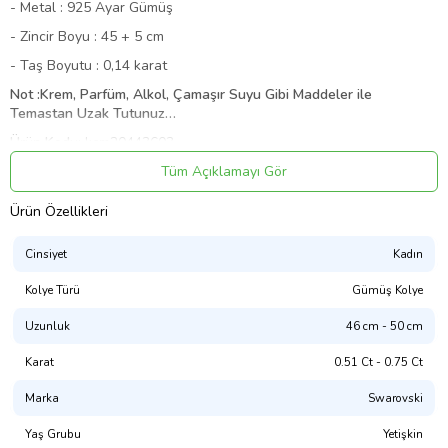
- Metal : 925 Ayar Gümüş
- Zincir Boyu : 45 + 5 cm
- Taş Boyutu : 0,14 karat
Not :Krem, Parfüm, Alkol, Çamaşır Suyu Gibi Maddeler ile
Temastan Uzak Tutunuz…
Ürün Kodu:
kcm20443603
Tüm Açıklamayı Gör
Ürün Özellikleri
Cinsiyet
Kadın
Kolye Türü
Gümüş Kolye
Uzunluk
46 cm - 50 cm
Karat
0.51 Ct - 0.75 Ct
Marka
Swarovski
Yaş Grubu
Yetişkin