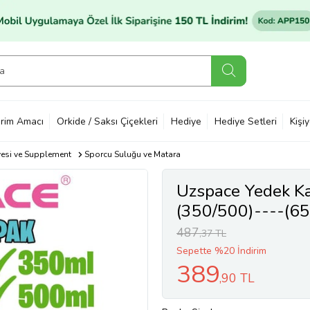
rim Amacı
Orkide / Saksı Çiçekleri
Hediye
Hediye Setleri
Kişi
yesi ve Supplement
Sporcu Suluğu ve Matara
Uzspace Yedek Ka
(350/500)----(6
487
,37 TL
Sepette %20 İndirim
389
,90 TL