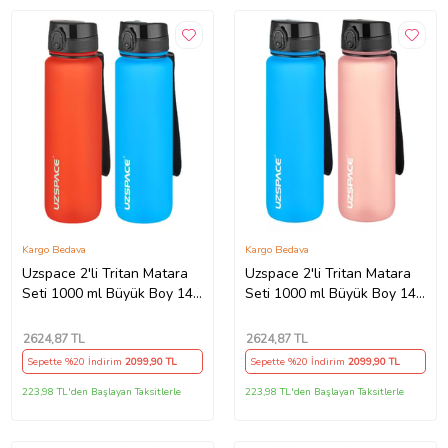
Kargo Bedava
Kargo Bedava
Uzspace 2'li Tritan Matara
Uzspace 2'li Tritan Matara
Seti 1000 ml Büyük Boy 14
Seti 1000 ml Büyük Boy 14
Farklı Renk Seçeneği
Farklı Renk Seçeneği
FiftyFifty -3038seta
FiftyFifty -3038seta
2624
,87 TL
2624
,87 TL
Sepette %20 İndirim
2099
,90 TL
Sepette %20 İndirim
2099
,90 TL
223,98 TL'den Başlayan Taksitlerle
223,98 TL'den Başlayan Taksitlerle