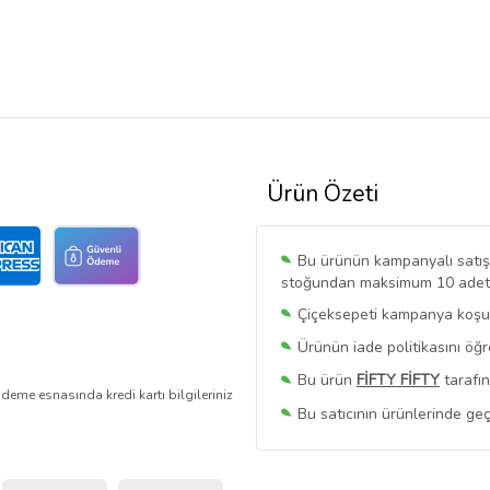
Ürün Özeti
Bu ürünün kampanyalı satışı 
stoğundan maksimum 10 adet sa
Çiçeksepeti kampanya koşull
Ürünün iade politikasını öğ
Bu ürün
FİFTY FİFTY
tarafın
deme esnasında kredi kartı bilgileriniz
Bu satıcının ürünlerinde geç
Bu Satıcının
Tüm Ürünlerini
Ürün sayfasında gördüğünüz f