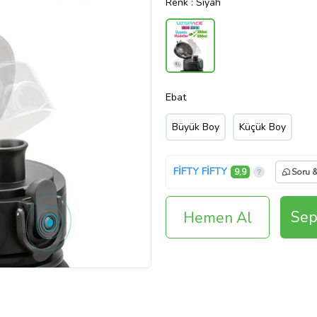
Renk
: Siyah
Ebat
Büyük Boy
Küçük Boy
FİFTY FİFTY
9,9
Soru 
Sep
Hemen Al