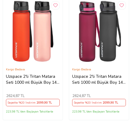
Kargo Bedava
Kargo Bedava
Uzspace 2'li Tritan Matara
Uzspace 2'li Tritan Matara
Seti 1000 ml Büyük Boy 14
Seti 1000 ml Büyük Boy 14
Farklı Renk Seçeneği
Farklı Renk Seçeneği
FiftyFifty -3038seta
FiftyFifty -3038seta
2624
,87 TL
2624
,87 TL
Sepette %20 İndirim
2099
,90 TL
Sepette %20 İndirim
2099
,90 TL
223,98 TL'den Başlayan Taksitlerle
223,98 TL'den Başlayan Taksitlerle