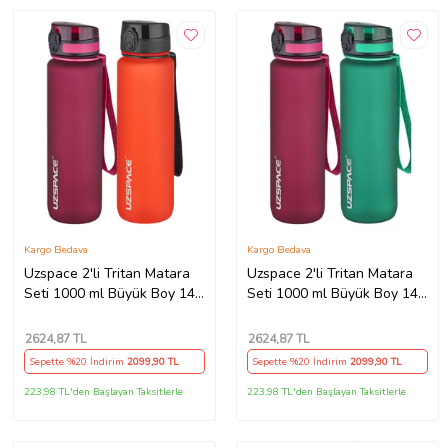
Kargo Bedava
Kargo Bedava
Uzspace 2'li Tritan Matara
Uzspace 2'li Tritan Matara
Seti 1000 ml Büyük Boy 14
Seti 1000 ml Büyük Boy 14
Farklı Renk Seçeneği
Farklı Renk Seçeneği
FiftyFifty -3038seta
FiftyFifty -3038seta
2624
,87 TL
2624
,87 TL
Sepette %20 İndirim
2099
,90 TL
Sepette %20 İndirim
2099
,90 TL
223,98 TL'den Başlayan Taksitlerle
223,98 TL'den Başlayan Taksitlerle