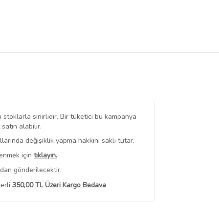
stoklarla sınırlıdır. Bir tüketici bu kampanya
tın alabilir.
arında değişiklik yapma hakkını saklı tutar.
renmek için
tıklayın.
dan gönderilecektir.
erli
350,00 TL Üzeri Kargo Bedava
 Görüntüle
iyat bilgileri, satıcı tarafından