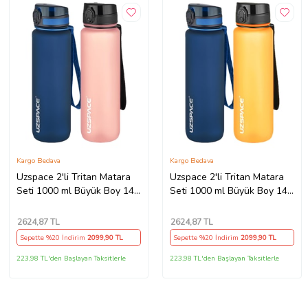
Kargo Bedava
Kargo Bedava
Uzspace 2'li Tritan Matara
Uzspace 2'li Tritan Matara
Seti 1000 ml Büyük Boy 14
Seti 1000 ml Büyük Boy 14
Farklı Renk Seçeneği
Farklı Renk Seçeneği
FiftyFifty -3038seta
FiftyFifty -3038seta
2624
,87 TL
2624
,87 TL
Sepette %20 İndirim
2099
,90 TL
Sepette %20 İndirim
2099
,90 TL
223,98 TL'den Başlayan Taksitlerle
223,98 TL'den Başlayan Taksitlerle