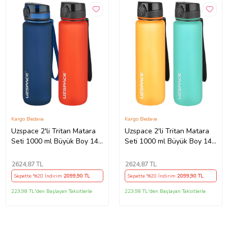
Kargo Bedava
Kargo Bedava
Uzspace 2'li Tritan Matara
Uzspace 2'li Tritan Matara
Seti 1000 ml Büyük Boy 14
Seti 1000 ml Büyük Boy 14
Farklı Renk Seçeneği
Farklı Renk Seçeneği
FiftyFifty -3038seta
FiftyFifty -3038seta
2624
,87 TL
2624
,87 TL
Sepette %20 İndirim
2099
,90 TL
Sepette %20 İndirim
2099
,90 TL
223,98 TL'den Başlayan Taksitlerle
223,98 TL'den Başlayan Taksitlerle