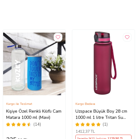
Kargo ile Teslimat
Kargo Bedava
Kişiye Özel Renkli Kılıflı Cam
Uzspace Büyük Boy 28 cm
Matara 1000 ml (Mavi)
1000 ml 1 litre Tritan Su
Matarası 14 Renk FiftyFifty
(14)
(1)
Softtouch (Kırmızı)
1412
,37 TL
Sepette %20 İndirim
1129
,90 TL