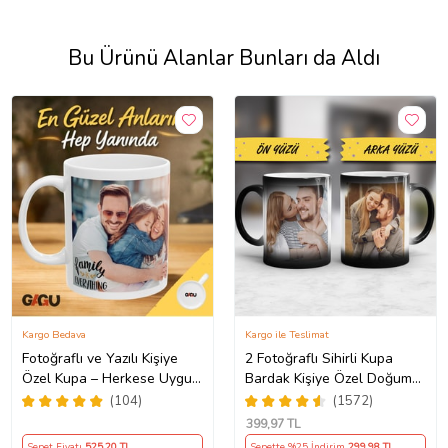
Bu Ürünü Alanlar Bunları da Aldı
Kargo Bedava
Kargo ile Teslimat
Fotoğraflı ve Yazılı Kişiye
2 Fotoğraflı Sihirli Kupa
Özel Kupa – Herkese Uygun
Bardak Kişiye Özel Doğum
Anlamlı Hediye Porselen
Günü Hediyesi Sevgiliye
(104)
(1572)
Baskılı Kupa (Beyaz)
Hediye Anneye Babaya
399
,97 TL
Ablaya Abiye Kız Erkek
Sepet Fiyatı
525
,20 TL
Sepette %25 İndirim
299
,98 TL