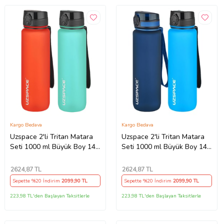
Kargo Bedava
Kargo Bedava
Uzspace 2'li Tritan Matara
Uzspace 2'li Tritan Matara
Seti 1000 ml Büyük Boy 14
Seti 1000 ml Büyük Boy 14
Farklı Renk Seçeneği
Farklı Renk Seçeneği
FiftyFifty -3038seta
FiftyFifty -3038seta
2624
,87 TL
2624
,87 TL
Sepette %20 İndirim
2099
,90 TL
Sepette %20 İndirim
2099
,90 TL
223,98 TL'den Başlayan Taksitlerle
223,98 TL'den Başlayan Taksitlerle