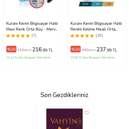
Kuranı Kerim Bilgisayar Hatlı
Kuranı Kerim Bilgisayar Hatlı
Mavi Renk Orta Boy - Merve
Renkli Kelime Meali Orta
Yayınevi
Boy
(7)
(25)
216
237
%30
%30
310
340
,99 TL
,99 TL
,00 TL
,00 TL
23,14 TL'den Başlayan Taksitlerle
25,38 TL'den Başlayan Taksitlerle
Son Gezdikleriniz