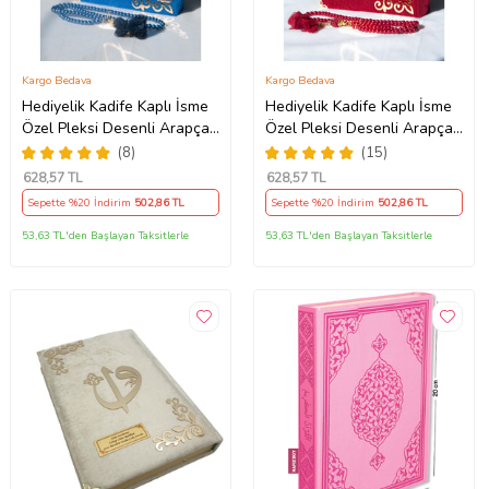
Kargo Bedava
Kargo Bedava
Hediyelik Kadife Kaplı İsme
Hediyelik Kadife Kaplı İsme
Özel Pleksi Desenli Arapça
Özel Pleksi Desenli Arapça
Orta Boy Kuranı Kerim
Orta Boy Kuranı Kerim
(8)
(15)
Lacivert
Bordo
628
,57 TL
628
,57 TL
Sepette %20 İndirim
502
,86 TL
Sepette %20 İndirim
502
,86 TL
53,63 TL'den Başlayan Taksitlerle
53,63 TL'den Başlayan Taksitlerle