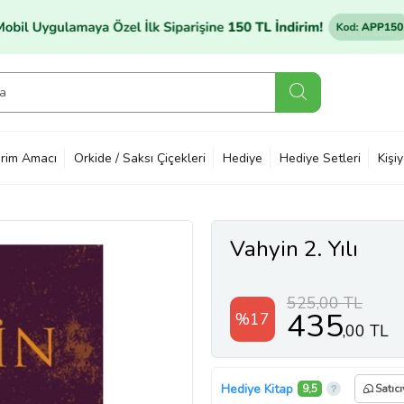
rim Amacı
Orkide / Saksı Çiçekleri
Hediye
Hediye Setleri
Kişi
Vahyin 2. Yılı
525,00 TL
435
%17
,00 TL
Hediye Kitap
9,5
Satıc