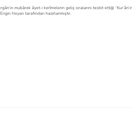
ın mubârek âyet-i kerîmelerin geliş sıralarını tesbit ettiği “Kur’ân’ı
b Engin Noyan tarafından hazırlanmıştır.