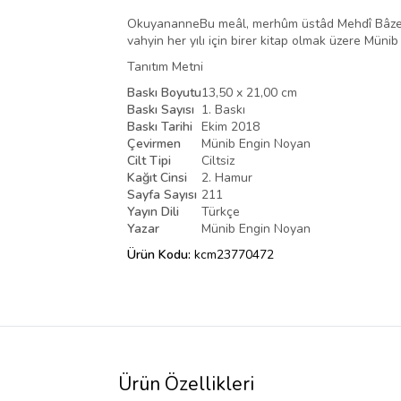
OkuyananneBu meâl, merhûm üstâd Mehdî Bâzergân’
vahyin her yılı için birer kitap olmak üzere Müni
Tanıtım Metni
Baskı Boyutu
13,50 x 21,00 cm
Baskı Sayısı
1. Baskı
Baskı Tarihi
Ekim 2018
Çevirmen
Münib Engin Noyan
Cilt Tipi
Ciltsiz
Kağıt Cinsi
2. Hamur
Sayfa Sayısı
211
Yayın Dili
Türkçe
Yazar
Münib Engin Noyan
Ürün Kodu:
kcm23770472
Ürün Özellikleri