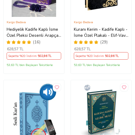
Kargo Bedava
Kargo Bedava
Hediyelik Kadife Kaplı İsme
Kuranı Kerim - Kadife Kaplı -
Özel Pleksi Desenli Arapça
İsme Özel Plakalı - Elif-Vav
Orta Boy Kuranı Kerim Mor
Harfli - Sade Arapça - Orta
(16)
(29)
Boy
628
,57 TL
628
,57 TL
Sepette %20 İndirim
502
,86 TL
Sepette %20 İndirim
502
,86 TL
53,63 TL'den Başlayan Taksitlerle
53,63 TL'den Başlayan Taksitlerle