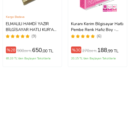
Kargo Bedava
ELMALILI HAMDİ YAZIR
Kuranı Kerim Bilgisayar Hatlı
BİLGİSAYAR HATLI KUR'AN-
Pembe Renk Hafız Boy -
I KERİM ve YÜCE MEALİ
Merve Yayınevi
(9)
(6)
(Krem)
650
188
%28
%30
900
270
,00 TL
,99 TL
,00 TL
,00 TL
69,33 TL'den Başlayan Taksitlerle
20,15 TL'den Başlayan Taksitlerle