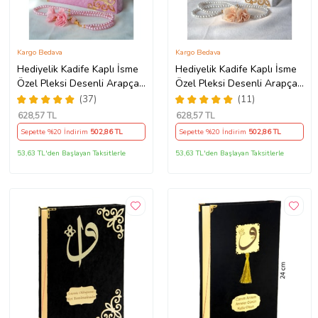
Kargo Bedava
Kargo Bedava
Hediyelik Kadife Kaplı İsme
Hediyelik Kadife Kaplı İsme
Özel Pleksi Desenli Arapça
Özel Pleksi Desenli Arapça
Orta Boy Kuranı Kerim
Orta Boy Kuranı Kerim
(37)
(11)
Pembe
Beyaz
628
,57 TL
628
,57 TL
Sepette %20 İndirim
502
,86 TL
Sepette %20 İndirim
502
,86 TL
53,63 TL'den Başlayan Taksitlerle
53,63 TL'den Başlayan Taksitlerle