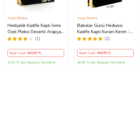
Kargo Bedava
Kargo Bedava
Hediyelik Kadife Kaplı İsme
Babalar Günü Hediyesi
Özel Pleksi Desenli Arapça
Kadife Kaplı Kuranı Kerim -
Orta Boy Kuranı Kerim Siyah
Sade Arapça - Orta Boy -
(1)
(2)
Siyah
Sepet Fiyatı
392
,00 TL
Sepet Fiyatı
455
,55 TL
41,81 TL'den Başlayan Taksitlerle
48,59 TL'den Başlayan Taksitlerle