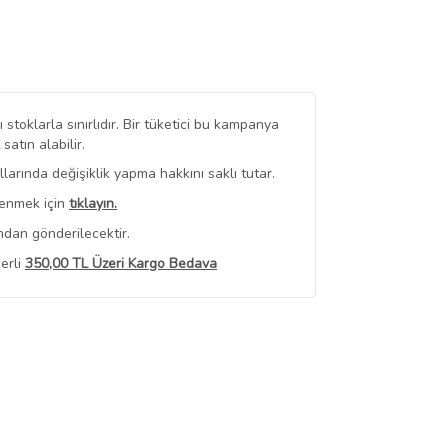
stoklarla sınırlıdır. Bir tüketici bu kampanya
tın alabilir.
arında değişiklik yapma hakkını saklı tutar.
renmek için
tıklayın.
ndan gönderilecektir.
erli
350,00 TL Üzeri Kargo Bedava
 Görüntüle
iyat bilgileri, satıcı tarafından