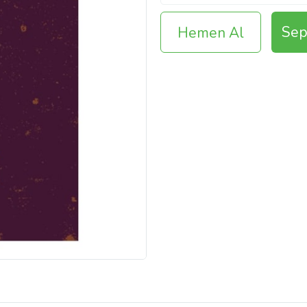
Sep
Hemen Al