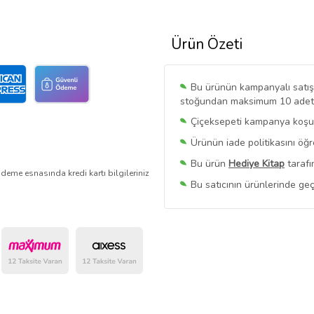
Ürün Özeti
Bu ürünün kampanyalı satışı 
stoğundan maksimum 10 adet sa
Çiçeksepeti kampanya koşull
Ürünün iade politikasını öğ
Bu ürün
Hediye Kitap
tarafı
deme esnasında kredi kartı bilgileriniz
Bu satıcının ürünlerinde geç
Bu Satıcının
Tüm Ürünlerini
Ürün sayfasında gördüğünüz f
belirlenmektedir.