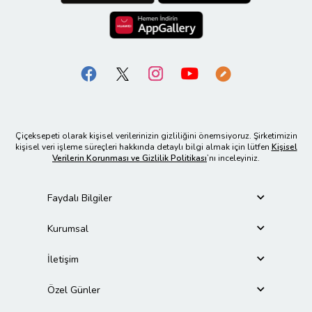
Çiçeksepeti olarak kişisel verilerinizin gizliliğini önemsiyoruz. Şirketimizin
kişisel veri işleme süreçleri hakkında detaylı bilgi almak için lütfen
Kişisel
Verilerin Korunması ve Gizlilik Politikası
’nı inceleyiniz.
Faydalı Bilgiler
Kurumsal
İletişim
Özel Günler