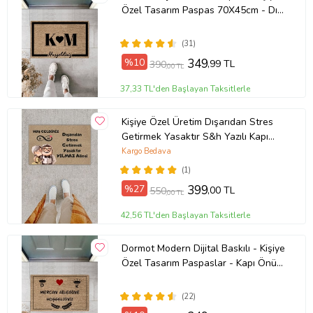
Özel Tasarım Paspas 70X45cm - Dış
Kapı Önü Paspası (Bej)
(31)
%10
349
,99 TL
390
,00 TL
37,33 TL'den Başlayan Taksitlerle
Kişiye Özel Üretim Dışarıdan Stres
Getirmek Yasaktır S&h Yazılı Kapı
Önü Paspası
Kargo Bedava
(1)
%27
399
,00 TL
550
,00 TL
42,56 TL'den Başlayan Taksitlerle
Dormot Modern Dijital Baskılı - Kişiye
Özel Tasarım Paspaslar - Kapı Önü
Paspası
(22)