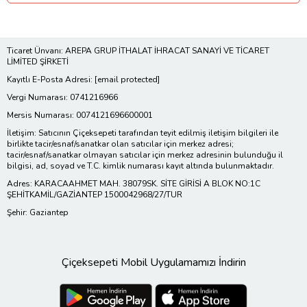
Ticaret Ünvanı: AREPA GRUP İTHALAT İHRACAT SANAYİ VE TİCARET
LİMİTED ŞİRKETİ
Kayıtlı E-Posta Adresi:
[email protected]
Vergi Numarası: 0741216966
Mersis Numarası: 0074121696600001
İletişim: Satıcının Çiçeksepeti tarafından teyit edilmiş iletişim bilgileri ile
birlikte tacir/esnaf/sanatkar olan satıcılar için merkez adresi;
tacir/esnaf/sanatkar olmayan satıcılar için merkez adresinin bulunduğu il
bilgisi, ad, soyad ve T.C. kimlik numarası kayıt altında bulunmaktadır.
Adres: KARACAAHMET MAH. 38079SK. SİTE GİRİSİ A BLOK NO:1C
ŞEHİTKAMİL/GAZİANTEP 1500042968/27/TUR
Şehir: Gaziantep
Çiçeksepeti Mobil Uygulamamızı İndirin