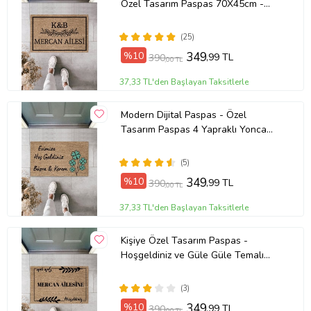
Özel Tasarım Paspas 70X45cm -
Çeyiz Kapı Önü Paspası (Bej)
(25)
%10
349
,99 TL
390
,00 TL
37,33 TL'den Başlayan Taksitlerle
Modern Dijital Paspas - Özel
Tasarım Paspas 4 Yapraklı Yonca
Temalı - Kapı Önü Paspas (Bej)
(5)
%10
349
,99 TL
390
,00 TL
37,33 TL'den Başlayan Taksitlerle
Kişiye Özel Tasarım Paspas -
Hoşgeldiniz ve Güle Güle Temalı
Paspas - Modern Dijital Baskı
Paspas (Bej)
(3)
%10
349
,99 TL
390
,00 TL