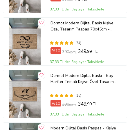
37,33 TL'den Başlayan Taksitlerle
Dormot Modern Dijital Baskı Kişiye
Özel Tasarım Paspas 70x45cm -
Dekoratif Kapı Önü Paspası (209 -
Açık Ton)
(74)
%10
349
,99 TL
390
,00 TL
37,33 TL'den Başlayan Taksitlerle
Dormot Modern Dijital Baskı - Baş
Harfler Temalı Kişiye Özel Tasarım
Kapı Önü Paspas
(16)
%10
349
,99 TL
390
,00 TL
37,33 TL'den Başlayan Taksitlerle
Modern Dijital Baskı Paspas - Kişiye