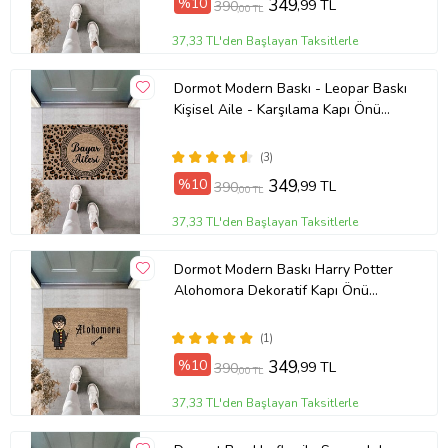
%10
349
,99 TL
390
,00 TL
37,33 TL'den Başlayan Taksitlerle
Dormot Modern Baskı - Leopar Baskı
Kişisel Aile - Karşılama Kapı Önü
Paspası (Bej)
(3)
%10
349
,99 TL
390
,00 TL
37,33 TL'den Başlayan Taksitlerle
Dormot Modern Baskı Harry Potter
Alohomora Dekoratif Kapı Önü
Paspası 70x45cm (Bej)
(1)
%10
349
,99 TL
390
,00 TL
37,33 TL'den Başlayan Taksitlerle