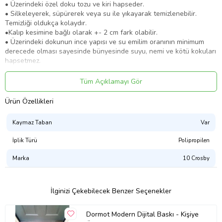
• Üzerindeki özel doku tozu ve kiri hapseder.
• Silkeleyerek, süpürerek veya su ile yıkayarak temizlenebilir.
Temizliği oldukça kolaydır.
•Kalıp kesimine bağlı olarak +- 2 cm fark olabilir.
• Üzerindeki dokunun ince yapısı ve su emilim oranının minimum
derecede olması sayesinde bünyesinde suyu, nemi ve kötü kokuları
hapsetmez.
• Ürünün hem dekoratif hem de işlevsel özelliği mekanınıza
sofistike ve modern bir hava katacak.
Tüm Açıklamayı Gör
• Taban dayanıklılığı ve ağırlığı sayesinde olumsuz etmenlere karşı
dayanıklıdır.
Ürün Özellikleri
Ürün Kodu:
kcm48703675
Kaymaz Taban
Var
İplik Türü
Polipropilen
Marka
10 Crosby
İlginizi Çekebilecek Benzer Seçenekler
Dormot Modern Dijital Baskı - Kişiye