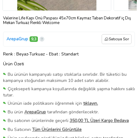
Valerine Life Kapı Önü Paspası 45x70cm Kaymaz Taban Dekoratif iç Dış
Mekan Turkuaz Renkli Welcome
ArepaGrup
9,3
Satıcıya Sor
Renk
: Beyaz-Turkuaz
-
Ebat
: Standart
Ürün Özeti
Bu ürünün kampanyalı satışı stoklarla sınırlıdır. Bir tüketici bu
kampanya stoğundan maksimum 10 adet satın alabilir.
Çiçeksepeti kampanya koşullarında değişiklik yapma hakkını saklı
tutar.
Ürünün iade politikasını öğrenmek için
tıklayın.
Bu ürün
ArepaGrup
tarafından gönderilecektir.
Bu satıcının ürünlerinde geçerli
350,00 TL Üzeri Kargo Bedava
Bu Satıcının
Tüm Ürünlerini Görüntüle