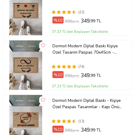
Paspası
(22)
%10
349
,99 TL
390
,00 TL
37,33 TL'den Başlayan Taksitlerle
Dormot Modern Dijital Baskı Kişiye
Özel Tasarım Paspas 70x45cm -
Dekoratif Kapı Önü Paspası (209 -
Açık Ton)
(74)
%10
349
,99 TL
390
,00 TL
37,33 TL'den Başlayan Taksitlerle
Dormot Modern Dijital Baskı - Kişiye
Özel Paspas Tasarımlar - Kapı Önü
Paspası
(13)
%10
349
,99 TL
390
,00 TL