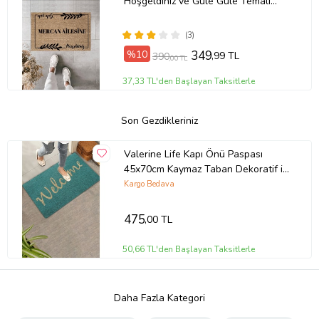
Hoşgeldiniz ve Güle Güle Temalı
Paspas - Modern Dijital Baskı
Paspas (Bej)
(3)
%10
349
,99 TL
390
,00 TL
37,33 TL'den Başlayan Taksitlerle
Son Gezdikleriniz
Valerine Life Kapı Önü Paspası
45x70cm Kaymaz Taban Dekoratif iç
Dış Mekan Turkuaz Renkli Welcome
Kargo Bedava
475
,00 TL
50,66 TL'den Başlayan Taksitlerle
Daha Fazla Kategori