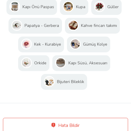
Kapı Önü Paspas
Kupa
Güller
Papatya - Gerbera
Kahve fincan takımı
Kek - Kurabiye
Gümüş Kolye
Orkide
Kapı Süsü, Aksesuarı
Bijuteri Bileklik
Hata Bildir