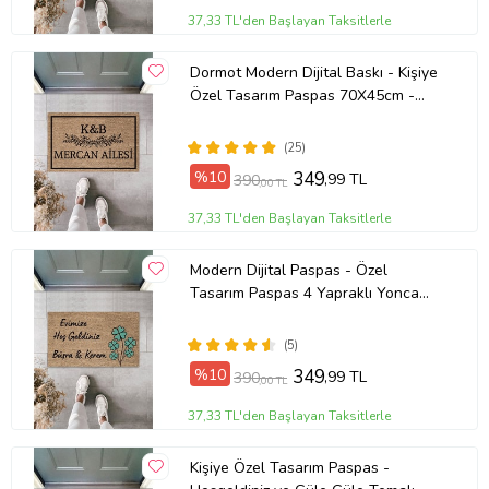
37,33 TL'den Başlayan Taksitlerle
Dormot Modern Dijital Baskı - Kişiye
Özel Tasarım Paspas 70X45cm -
Çeyiz Kapı Önü Paspası (Bej)
(25)
%10
349
,99 TL
390
,00 TL
37,33 TL'den Başlayan Taksitlerle
Modern Dijital Paspas - Özel
Tasarım Paspas 4 Yapraklı Yonca
Temalı - Kapı Önü Paspas (Bej)
(5)
%10
349
,99 TL
390
,00 TL
37,33 TL'den Başlayan Taksitlerle
Kişiye Özel Tasarım Paspas -