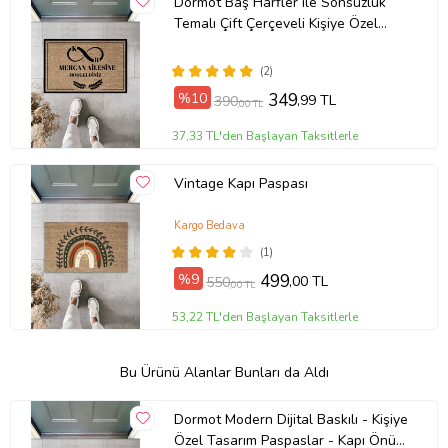
Dormot Baş Harfler ile Sonsuzluk
Temalı Çift Çerçeveli Kişiye Özel
Kapı Paspası
(2)
%10
349
,99 TL
390
,00 TL
37,33 TL'den Başlayan Taksitlerle
Vintage Kapı Paspası
Kargo Bedava
(1)
%9
499
,00 TL
550
,00 TL
53,22 TL'den Başlayan Taksitlerle
Bu Ürünü Alanlar Bunları da Aldı
Dormot Modern Dijital Baskılı - Kişiye
Özel Tasarım Paspaslar - Kapı Önü