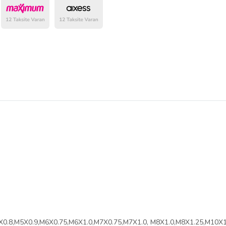
belirlenmektedir.
.8,M5X0.9,M6X0.75,M6X1.0,M7X0.75,M7X1.0, M8X1.0,M8X1.25,M10X1