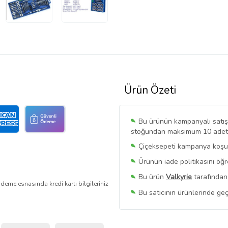
Ürün Özeti
Bu ürünün kampanyalı satışı 
stoğundan maksimum 10 adet sa
Çiçeksepeti kampanya koşull
Ürünün iade politikasını öğ
Bu ürün
Valkyrie
tarafından 
deme esnasında kredi kartı bilgileriniz
Bu satıcının ürünlerinde geç
Bu Satıcının
Tüm Ürünlerini
Ürün sayfasında gördüğünüz f