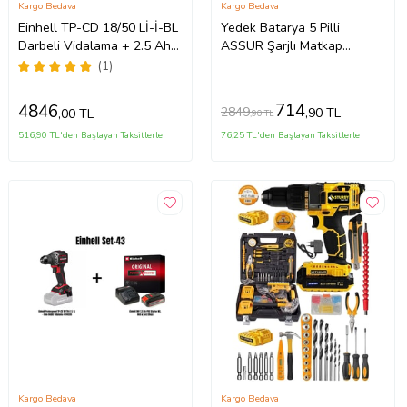
Kargo Bedava
Kargo Bedava
Einhell TP-CD 18/50 Lİ-İ-BL
Yedek Batarya 5 Pilli
Darbeli Vidalama + 2.5 Ah
ASSUR Şarjlı Matkap
Starter Kit
ASR037 uyumludur.
(1)
714
4846
2849
,90 TL
,00 TL
,90 TL
516,90 TL'den Başlayan Taksitlerle
76,25 TL'den Başlayan Taksitlerle
Kargo Bedava
Kargo Bedava