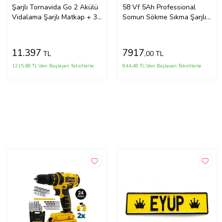
Şarjlı Tornavida Go 2 Akülü
58 Vf 5Ah Professional
Vidalama Şarjlı Matkap + 32
Somun Sökme Sıkma Şarjlı
Parça Vidalama Ucu Seti
Darbeli Matkap Vidalama
Set
11.397
7917
TL
,00 TL
1215,68 TL'den Başlayan Taksitlerle
844,48 TL'den Başlayan Taksitlerle