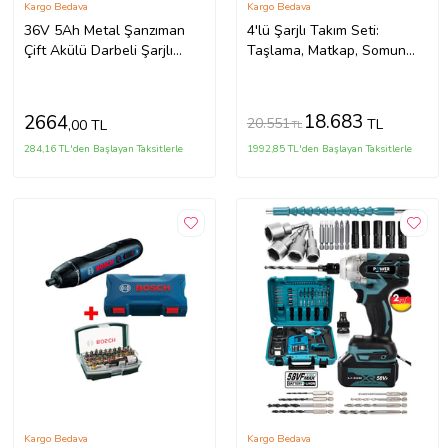
Kargo Bedava
Kargo Bedava
36V 5Ah Metal Şanzıman
4'lü Şarjlı Takım Seti:
Çift Akülü Darbeli Şarjlı
Taşlama, Matkap, Somun
Matkap 24 Parça Akülü
Sıkma Uçları
Vidalama Akülü Matkap Seti
18.683
2664
20.551
TL
,00 TL
TL
284,16 TL'den Başlayan Taksitlerle
1992,85 TL'den Başlayan Taksitlerle
Kargo Bedava
Kargo Bedava