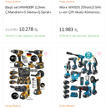
Kargo Bedava
Kargo Bedava
Beşli set MW600R (13mm
Worx WX925 20Volt/2.0Ah
Ç.Mandren+S.Sıkma+Ş.Spral+Ş.Hilti+Budama)
Li-ion Çift Akülü Kömürsüz
Profesyonel Darbeli
Matkap+WX265 Kömürsüz
Darbeli Tornavida Kombo
10.278
11.983
11.278
TL
TL
TL
Set
1096,32 TL'den Başlayan Taksitlerle
1278,18 TL'den Başlayan Taksitlerle
Kargo Bedava
Kargo Bedava