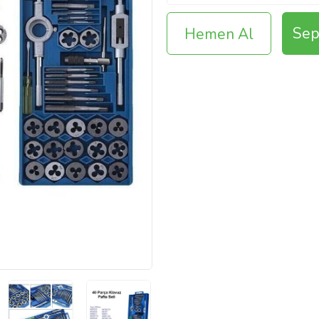
Sep
Hemen Al