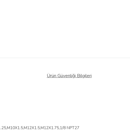
Ürün Güvenliği Bilgileri
.25,M10X1.5,M12X1.5,M12X1.75,1/8 NPT27