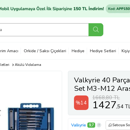
rim Amacı
Orkide / Saksı Çiçekleri
Hediye
Hediye Setleri
Kişi
letleri
Akülü Vidalama
Valkyrie 40 Parça
Set M3-M12 Aras
1668,80 TL
1427
%14
,54 T
Valkyrie
9,7
Satıcıya So