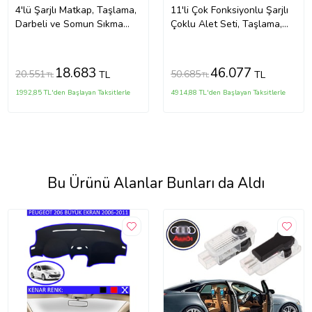
4'lü Şarjlı Matkap, Taşlama,
11'li Çok Fonksiyonlu Şarjlı
Darbeli ve Somun Sıkma
Çoklu Alet Seti, Taşlama,
Uçlar Seti
Matkap ve Budama Dahil
18.683
46.077
20.551
50.685
TL
TL
TL
TL
1992,85 TL'den Başlayan Taksitlerle
4914,88 TL'den Başlayan Taksitlerle
Bu Ürünü Alanlar Bunları da Aldı