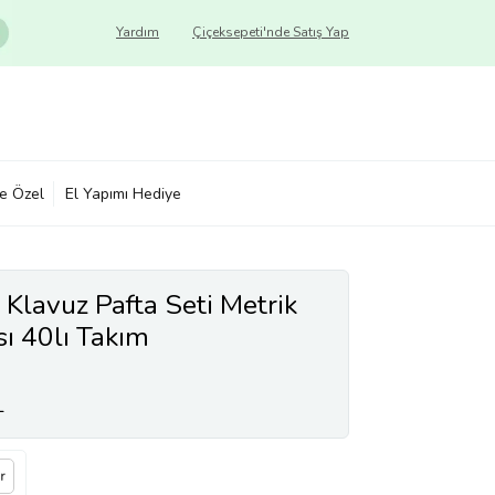
Yardım
Çiçeksepeti'nde Satış Yap
ye Özel
El Yapımı Hediye
 Klavuz Pafta Seti Metrik
ı 40lı Takım
L
r