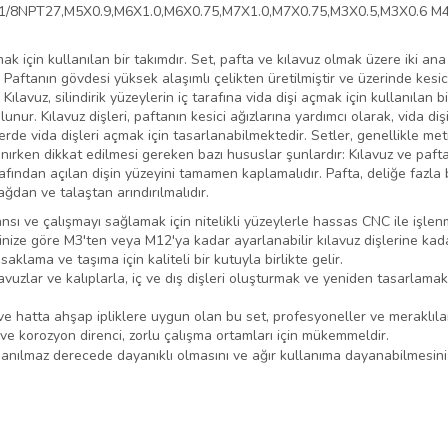
1/8NPT27,M5X0.9,M6X1.0,M6X0.75,M7X1.0,M7X0.75,M3X0.5,M3X0.6 M4
mak için kullanılan bir takımdır. Set, pafta ve kılavuz olmak üzere iki ana
r. Paftanın gövdesi yüksek alaşımlı çelikten üretilmiştir ve üzerinde kesici
avuz, silindirik yüzeylerin iç tarafına vida dişi açmak için kullanılan bi
ulunur. Kılavuz dişleri, paftanın kesici ağızlarına yardımcı olarak, vida di
plerde vida dişleri açmak için tasarlanabilmektedir. Setler, genellikle met
anırken dikkat edilmesi gereken bazı hususlar şunlardır: Kılavuz ve pafta
arafından açılan dişin yüzeyini tamamen kaplamalıdır. Pafta, deliğe fazla b
ğdan ve talaştan arındırılmalıdır.
 ve çalışmayı sağlamak için nitelikli yüzeylerle hassas CNC ile işlenm
göre M3'ten veya M12'ya kadar ayarlanabilir kılavuz dişlerine kadar 
 saklama ve taşıma için kaliteli bir kutuyla birlikte gelir.
avuzlar ve kalıplarla, iç ve dış dişleri oluşturmak ve yeniden tasarlam
atta ahşap ipliklere uygun olan bu set, profesyoneller ve meraklılar 
 ve korozyon direnci, zorlu çalışma ortamları için mükemmeldir.
n inanılmaz derecede dayanıklı olmasını ve ağır kullanıma dayanabilmesini