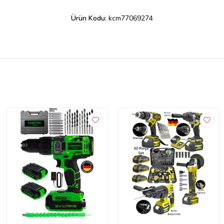
Ürün Kodu:
kcm77069274