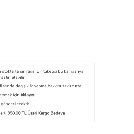
stoklarla sınırlıdır. Bir tüketici bu kampanya
tın alabilir.
arında değişiklik yapma hakkını saklı tutar.
renmek için
tıklayın.
gönderilecektir.
erli
350,00 TL Üzeri Kargo Bedava
 Görüntüle
iyat bilgileri, satıcı tarafından