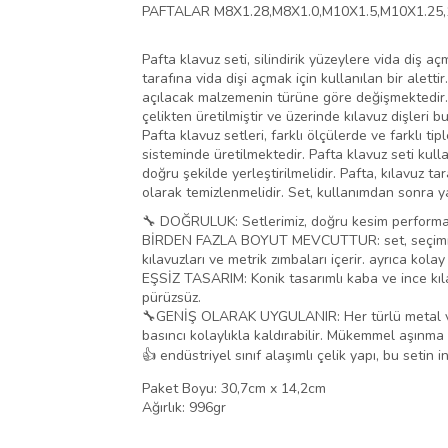
PAFTALAR M8X1.28,M8X1.0,M10X1.5,M10X1.25,
Pafta klavuz seti, silindirik yüzeylere vida diş aç
tarafına vida dişi açmak için kullanılan bir aletti
açılacak malzemenin türüne göre değişmektedir. Kıl
çelikten üretilmiştir ve üzerinde kılavuz dişleri b
Pafta klavuz setleri, farklı ölçülerde ve farklı ti
sisteminde üretilmektedir. Pafta klavuz seti kull
doğru şekilde yerleştirilmelidir. Pafta, kılavuz t
olarak temizlenmelidir. Set, kullanımdan sonra ya
🔧 DOĞRULUK: Setlerimiz, doğru kesim performansı
BİRDEN FAZLA BOYUT MEVCUTTUR: set, seçiminize 
kılavuzları ve metrik zımbaları içerir. ayrıca kolay
EŞSİZ TASARIM: Konik tasarımlı kaba ve ince kıl
pürüzsüz.
🔧GENİŞ OLARAK UYGULANIR: Her türlü metal ve h
basıncı kolaylıkla kaldırabilir. Mükemmel aşınma
👍 endüstriyel sınıf alaşımlı çelik yapı, bu seti
Paket Boyu: 30,7cm x 14,2cm
Ağırlık: 996gr