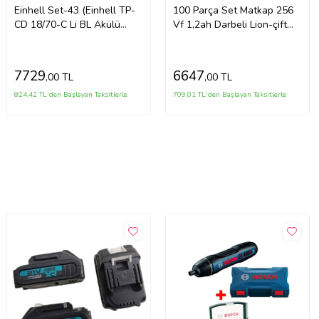
Einhell Set-43 (Einhell TP-
100 Parça Set Matkap 256
CD 18/70-C Li BL Akülü
Vf 1,2ah Darbeli Lion-çift
Vidalama+18V 2,5 Ah Akü
Akülü Metal Şanzuman
& Şarj Cihazı)
Turbo Şarjlı Matkap
7729
6647
,00 TL
,00 TL
824,42 TL'den Başlayan Taksitlerle
709,01 TL'den Başlayan Taksitlerle