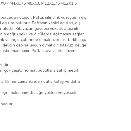
X0.7,M4X0.75,M5X0.8,M12X1.75,M12X1.5
 parçadan oluşur. Pafta, silindirik yüzeylerin dış
 ağızlar bulunur. Paftanın kesici ağızları, diş
r alettir. Kılavuzun gövdesi yüksek alaşımlı
şinin doğru şekil ve ölçülerde açılmasını sağlar.
rik ve inç ölçülerinde olmak üzere iki farklı ölçü
, deliğin çapına uygun olmalıdır. Kılavuz, deliğe
astırılmamalıdır. Pafta klavuz seti, düzenli
iştir.
çok çeşitli normal boyutlara sahip metrik
ak artık her zamankinden daha kolay ve daha
için mükemmeldir. ağır yükleri ve yüksek
 sağlar