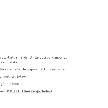
stoklarla sınırlıdır. Bir tüketici bu kampanya
tın alabilir.
arında değişiklik yapma hakkını saklı tutar.
renmek için
tıklayın.
gönderilecektir.
erli
350,00 TL Üzeri Kargo Bedava
 Görüntüle
iyat bilgileri, satıcı tarafından