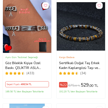
Aynı Gün Teslimat Seçeneği
Kargo Bedava
Göz Bileklik Kişiye Özel
Sertifikalı Doğal Taş Erkek
Baskı. ÇELİKTİR ASLA
Kadın Kaplangözü Taşı ve
PASLANMAZ
Hematit Özel Tasarım
(433)
(34)
Hediye 6mm Bileklik
529
%22
Sepet Fiyatı
466
,54 TL
675
,00 TL
,00 TL
169,50 TL'den Başlayan Taksitlerle
192,20 TL'den Başlayan Taksitlerle