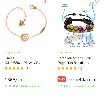
Kargo Bedava
Kargo Bedava
Guess
Sertifikalı Aslan Burcu
JGUJUBB01197JWYGS
Doğal Taş Bileklik -
Bayan Bileklik
Makrome (Çok Renkli)
(1)
(1)
433
1365
%43
758
,06 TL
,12 TL
,21 TL
495,99 TL'den Başlayan Taksitlerle
157,34 TL'den Başlayan Taksitlerle