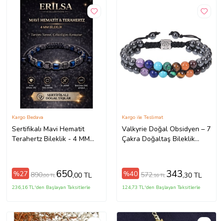
Kargo Bedava
Kargo ile Teslimat
Sertifikalı Mavi Hematit
Valkyrie Doğal Obsidyen – 7
Terahertz Bileklik - 4 MM
Çakra Doğaltaş Bileklik
Doğal Taş Unisex
Ayarlanabilir Enerji Dengesi
Ayarlanabilir (Çok Renkli)
& Negatif Enerji Kalkanı
(Çok Renkli)
650
343
%27
%40
890
572
,00 TL
,30 TL
,00 TL
,16 TL
236,16 TL'den Başlayan Taksitlerle
124,73 TL'den Başlayan Taksitlerle