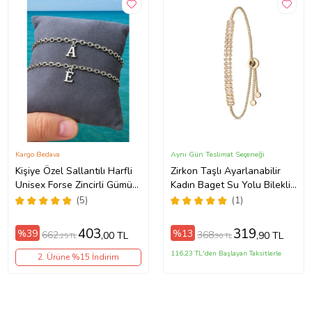
Kargo Bedava
Aynı Gün Teslimat Seçeneği
Kişiye Özel Sallantılı Harfli
Zirkon Taşlı Ayarlanabilir
Unisex Forse Zincirli Gümüş
Kadın Baget Su Yolu Bileklik
Renk Çift Bilekliği eck09c
(Gold)
(5)
(1)
(Metal)
403
319
%39
%13
662
368
,00 TL
,90 TL
,25 TL
,90 TL
116,23 TL'den Başlayan Taksitlerle
2. Ürüne %15 İndirim