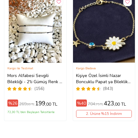
Kargo ile Teslimat
Kargo Bedava
Mors Alfabesi Sevgili
Kişiye Özel İsimli Nazar
Bilekliği - 2'li Gümüş Renk +
Boncuklu Papat ya Bileklik
(1 Adet Hediye Bileklik)
bbb07 (Altın)
(156)
(843)
199
423
%26
%40
269
704
,00 TL
,00 TL
,00 TL
,75 TL
72,30 TL'den Başlayan Taksitlerle
2. Ürüne %15 İndirim