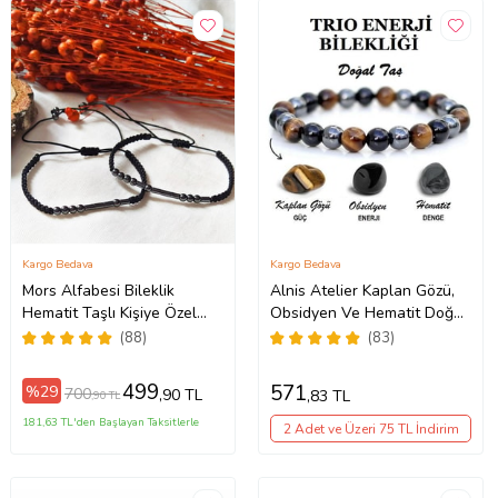
Kargo Bedava
Kargo Bedava
Mors Alfabesi Bileklik
Alnis Atelier Kaplan Gözü,
Hematit Taşlı Kişiye Özel
Obsidyen Ve Hematit Doğal
Sevgili Çift Bilekliği
Taş Erkek Bileklik (KAHVE-
(88)
(83)
BRONZ)
499
571
%29
700
,90 TL
,83 TL
,90 TL
181,63 TL'den Başlayan Taksitlerle
2 Adet ve Üzeri 75 TL İndirim