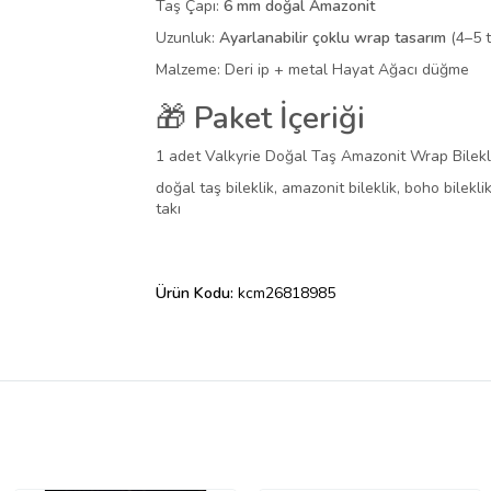
Taş Çapı:
6 mm doğal Amazonit
Uzunluk:
Ayarlanabilir çoklu wrap tasarım
(4–5 t
Malzeme: Deri ip + metal Hayat Ağacı düğme
🎁
Paket İçeriği
1 adet Valkyrie Doğal Taş Amazonit Wrap Bilekl
doğal taş bileklik, amazonit bileklik, boho bileklik,
takı
Ürün Kodu:
kcm26818985