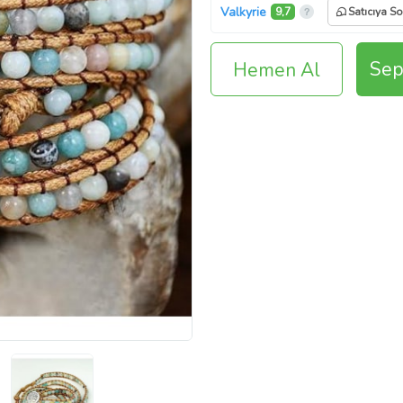
Valkyrie
9,7
Satıcıya So
Sep
Hemen Al