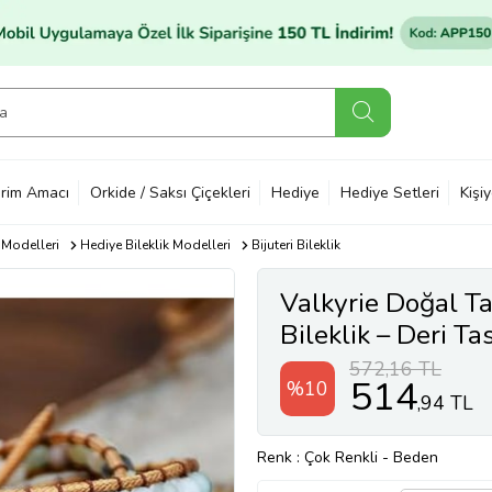
rim Amacı
Orkide / Saksı Çiçekleri
Hediye
Hediye Setleri
Kişi
 Modelleri
Hediye Bileklik Modelleri
Bijuteri Bileklik
Valkyrie Doğal T
Bileklik – Deri Ta
El Yapımı Bileklik
572,16 TL
514
%10
,94 TL
Renk
: Çok Renkli
-
Beden