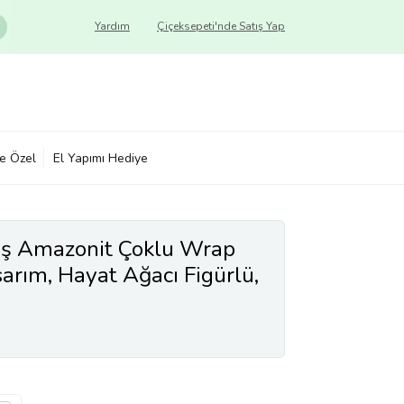
Yardım
Çiçeksepeti'nde Satış Yap
ye Özel
El Yapımı Hediye
aş Amazonit Çoklu Wrap
sarım, Hayat Ağacı Figürlü,
 (Çok Renkli)