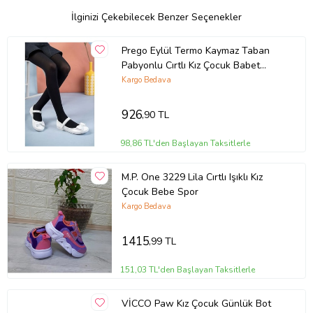
İlginizi Çekebilecek Benzer Seçenekler
Prego Eylül Termo Kaymaz Taban
Pabyonlu Cırtlı Kız Çocuk Babet
BEYAZ
Kargo Bedava
926
,90 TL
98,86 TL'den Başlayan Taksitlerle
M.P. One 3229 Lila Cırtlı Işıklı Kız
Çocuk Bebe Spor
Kargo Bedava
1415
,99 TL
151,03 TL'den Başlayan Taksitlerle
VİCCO Paw Kız Çocuk Günlük Bot