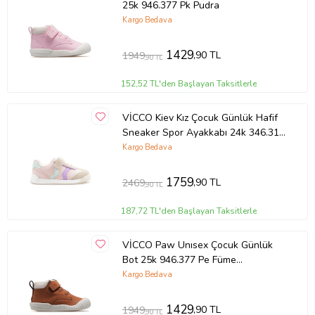
25k 946.377 Pk Pudra
Kargo Bedava
1429
,90 TL
1949
,90 TL
152,52 TL'den Başlayan Taksitlerle
VİCCO Kiev Kız Çocuk Günlük Hafif
Sneaker Spor Ayakkabı 24k 346.310
Fk Pudra
Kargo Bedava
1759
,90 TL
2469
,90 TL
187,72 TL'den Başlayan Taksitlerle
VİCCO Paw Unısex Çocuk Günlük
Bot 25k 946.377 Pe Füme
(Kahverengi)
Kargo Bedava
1429
,90 TL
1949
,90 TL