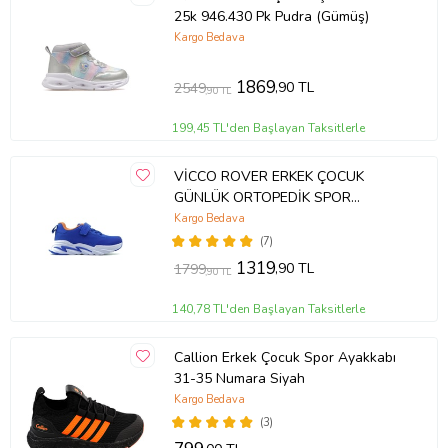
25k 946.430 Pk Pudra (Gümüş)
Kargo Bedava
1869
,90 TL
2549
,90 TL
199,45 TL'den Başlayan Taksitlerle
VİCCO ROVER ERKEK ÇOCUK
GÜNLÜK ORTOPEDİK SPOR
AYAKKABI (22-35) 23Y 346.180 PE
Kargo Bedava
(Mavi)
(7)
1319
,90 TL
1799
,90 TL
140,78 TL'den Başlayan Taksitlerle
Callion Erkek Çocuk Spor Ayakkabı
31-35 Numara Siyah
Kargo Bedava
(3)