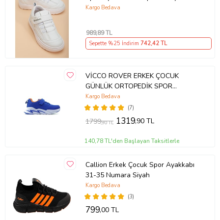
Elastik Bağcıklı
Kargo Bedava
989
,89 TL
Sepette %25 İndirim
742
,42 TL
VİCCO ROVER ERKEK ÇOCUK
GÜNLÜK ORTOPEDİK SPOR
AYAKKABI (22-35) 23Y 346.180 PE
Kargo Bedava
(Mavi)
(7)
1319
,90 TL
1799
,90 TL
140,78 TL'den Başlayan Taksitlerle
Callion Erkek Çocuk Spor Ayakkabı
31-35 Numara Siyah
Kargo Bedava
(3)
799
,00 TL