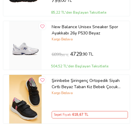
799
,00 TL
85,22 TL'den Başlayan Taksitlerle
New Balance Unisex Sneaker Spor
Ayakkabı 26y P530 Beyaz
Kargo Bedava
4729
,90 TL
6899
,90 TL
504,52 TL'den Başlayan Taksitlerle
Şirinbebe Şiringenç Ortopedik Siyah
Cırtlı Beyaz Taban Kız Bebek Çocuk
Spor Ayakkabı
Kargo Bedava
Sepet Fiyatı
618
,67 TL