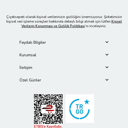
Çiçeksepeti olarak kişisel verilerinizin gizliliğini önemsiyoruz. Şirketimizin
kişisel veri işleme süreçleri hakkında detaylı bilgi almak için lütfen
Kişisel
Verilerin Korunması ve Gizlilik Politikası
’nı inceleyiniz.
Faydalı Bilgiler
Kurumsal
İletişim
Özel Günler