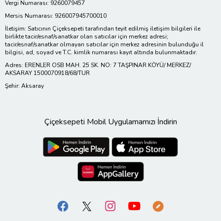
Vergi Numarası: 9260079457
Mersis Numarası: 926007945700010
İletişim: Satıcının Çiçeksepeti tarafından teyit edilmiş iletişim bilgileri ile
birlikte tacir/esnaf/sanatkar olan satıcılar için merkez adresi;
tacir/esnaf/sanatkar olmayan satıcılar için merkez adresinin bulunduğu il
bilgisi, ad, soyad ve T.C. kimlik numarası kayıt altında bulunmaktadır.
Adres: ERENLER OSB MAH. 25 SK. NO: 7 TAŞPINAR KÖYÜ/ MERKEZ/
AKSARAY 1500070918/68/TUR
Şehir: Aksaray
Çiçeksepeti Mobil Uygulamamızı İndirin