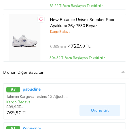
85,22 TL'den Başlayan Taksitlerle
New Balance Unisex Sneaker Spor
Ayakkabı 26y P530 Beyaz
Kargo Bedava
4729
,90 TL
6899
,90 TL
504,52 TL'den Başlayan Taksitlerle
Ürünün Diğer Satıcıları
pabucline
9,3
Tahmini Kargoya Teslim: 13 Ağustos
Kargo Bedava
999,90TL
Ürüne Git
769,90 TL
Korayspor
9,1