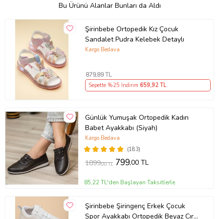
Bu Ürünü Alanlar Bunları da Aldı
Şirinbebe Ortopedik Kız Çocuk
Sandalet Pudra Kelebek Detaylı
Kargo Bedava
879
,89 TL
Sepette %25 İndirim
659
,92 TL
Günlük Yumuşak Ortopedik Kadın
Babet Ayakkabı (Siyah)
Kargo Bedava
(183)
799
,00 TL
1899
,00 TL
85,22 TL'den Başlayan Taksitlerle
Şirinbebe Şiringenç Erkek Çocuk
Spor Ayakkabı Ortopedik Beyaz Cırtlı