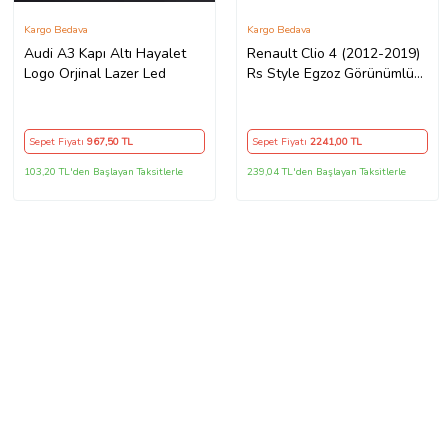
Kargo Bedava
Kargo Bedava
Audi A3 Kapı Altı Hayalet
Renault Clio 4 (2012-2019)
Logo Orjinal Lazer Led
Rs Style Egzoz Görünümlü
Arka Tampon Eki - Difüzör
(Plastik)
Sepet Fiyatı
967
,50 TL
Sepet Fiyatı
2241
,00 TL
103,20 TL'den Başlayan Taksitlerle
239,04 TL'den Başlayan Taksitlerle