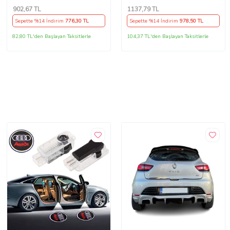
902
,67 TL
1137
,79 TL
Sepette %14 İndirim
776
,30 TL
Sepette %14 İndirim
978
,50 TL
82,80 TL'den Başlayan Taksitlerle
104,37 TL'den Başlayan Taksitlerle