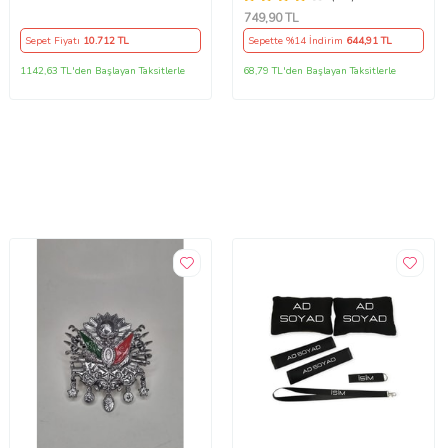
Seti
749
,90 TL
Sepet Fiyatı
10.712
TL
Sepette %14 İndirim
644
,91 TL
1142,63 TL'den Başlayan Taksitlerle
68,79 TL'den Başlayan Taksitlerle