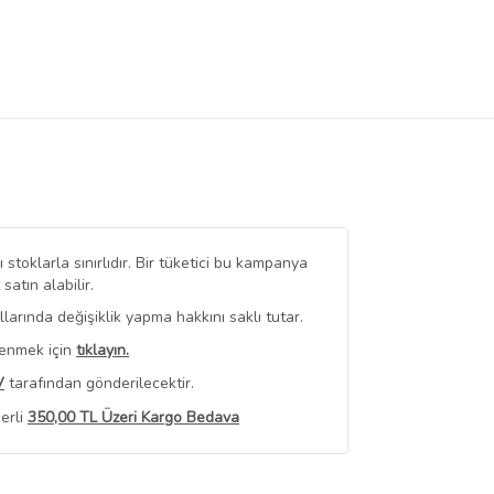
stoklarla sınırlıdır. Bir tüketici bu kampanya
tın alabilir.
arında değişiklik yapma hakkını saklı tutar.
renmek için
tıklayın.
V
tarafından gönderilecektir.
erli
350,00 TL Üzeri Kargo Bedava
 Görüntüle
iyat bilgileri, satıcı tarafından