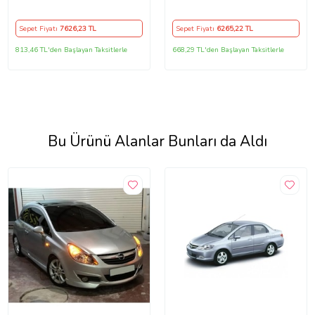
Sepet Fiyatı
7626
,23 TL
Sepet Fiyatı
6265
,22 TL
813,46 TL'den Başlayan Taksitlerle
668,29 TL'den Başlayan Taksitlerle
Bu Ürünü Alanlar Bunları da Aldı