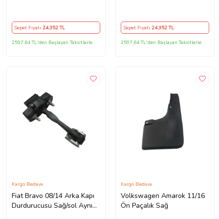
Sepet Fiyatı
24.352
TL
Sepet Fiyatı
24.352
TL
2597,64 TL'den Başlayan Taksitlerle
2597,64 TL'den Başlayan Taksitlerle
Kargo Bedava
Kargo Bedava
Fiat Bravo 08/14 Arka Kapı
Volkswagen Amarok 11/16
Durdurucusu Sağ/sol Aynı
Ön Paçalık Sağ
(Adet) (Kapı Gergi·si·)