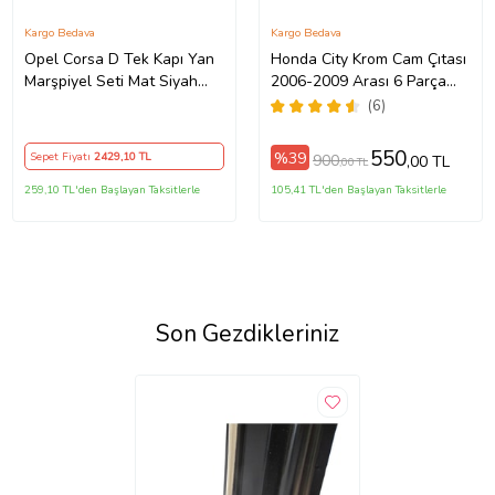
Kargo Bedava
Kargo Bedava
Opel Corsa D Tek Kapı Yan
Honda City Krom Cam Çıtası
Marşpiyel Seti Mat Siyah
2006-2009 Arası 6 Parça
Plastik
Paslanmaz Çelik
(6)
550
%39
Sepet Fiyatı
2429
,10 TL
900
,00 TL
,00 TL
259,10 TL'den Başlayan Taksitlerle
105,41 TL'den Başlayan Taksitlerle
Son Gezdikleriniz