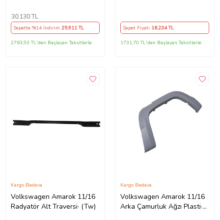
(İ·celi·/çekomasti·kli·) (Tw)
30.130
TL
Sepette %14 İndirim
25.911
TL
Sepet Fiyatı
16.234
TL
2763,93 TL'den Başlayan Taksitlerle
1731,70 TL'den Başlayan Taksitlerle
Kargo Bedava
Kargo Bedava
Volkswagen Amarok 11/16
Volkswagen Amarok 11/16
Radyatör Alt Traversi· (Tw)
Arka Çamurluk Ağzı Plasti·ği·
Sol (Lm)