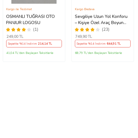
Kargo ile Teslimat
Kargo Bedava
OSMANLI TUĞRASI OTO
Sevgiliye Uzun Yol Konforu
PANJUR LOGOSU
– Kişiye Özel Araç Boyun
Yastığı & Kemer Pedi Hediye
(1)
(23)
Seti
249
,00 TL
749
,90 TL
Sepette %14 İndirim
214
,14 TL
Sepette %14 İndirim
644
,91 TL
41,04 TL'den Başlayan Taksitlerle
68,79 TL'den Başlayan Taksitlerle