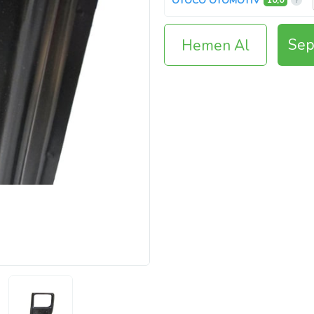
OTOCO OTOMOTİV
10,0
Sep
Hemen Al