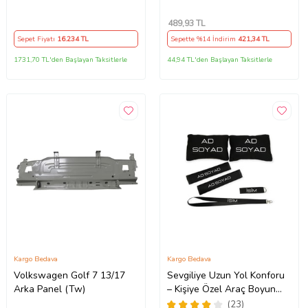
(İ·celi·/çekomasti·kli·) (Tw)
Braketi· Sağ (Tw)
489
,93 TL
Sepet Fiyatı
16.234
TL
Sepette %14 İndirim
421
,34 TL
1731,70 TL'den Başlayan Taksitlerle
44,94 TL'den Başlayan Taksitlerle
Kargo Bedava
Kargo Bedava
Volkswagen Golf 7 13/17
Sevgiliye Uzun Yol Konforu
Arka Panel (Tw)
– Kişiye Özel Araç Boyun
Yastığı & Kemer Pedi Hediye
(23)