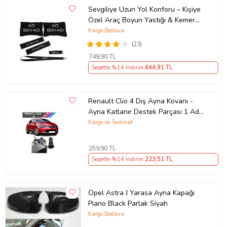
Sevgiliye Uzun Yol Konforu – Kişiye
Özel Araç Boyun Yastığı & Kemer
Pedi Hediye Seti
Kargo Bedava
(23)
749
,90 TL
Sepette %14 İndirim
644
,91 TL
Renault Clio 4 Dış Ayna Kovanı -
Ayna Katlanır Destek Parçası 1 Adet
490307706 M3625
Kargo ile Teslimat
259
,90 TL
Sepette %14 İndirim
223
,51 TL
Opel Astra J Yarasa Ayna Kapağı
Piano Black Parlak Siyah
Kargo Bedava