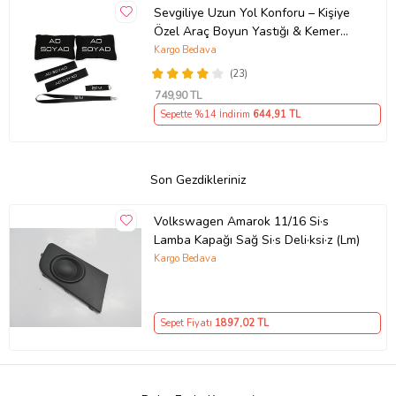
Sevgiliye Uzun Yol Konforu – Kişiye
Özel Araç Boyun Yastığı & Kemer
Pedi Hediye Seti
Kargo Bedava
(23)
749
,90 TL
Sepette %14 İndirim
644
,91 TL
Son Gezdikleriniz
Volkswagen Amarok 11/16 Si·s
Lamba Kapağı Sağ Si·s Deli·ksi·z (Lm)
Kargo Bedava
Sepet Fiyatı
1897
,02 TL