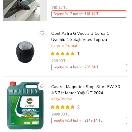
781
,25 TL
Sepette %17 İndirim
648
,44 TL
Opel Astra G Vectra B Corsa C
Uyumlu Nikelajlı Vites Topuzu
Kargo ile Teslimat
(1)
239
,00 TL
Sepette %14 İndirim
205
,54 TL
Castrol Magnatec Stop-Start 5W-30
A5 7 lt Motor Yağı Ü.T 2024
Kargo Bedava
(2)
2499
,00 TL
Sepette %14 İndirim
2149
,14 TL