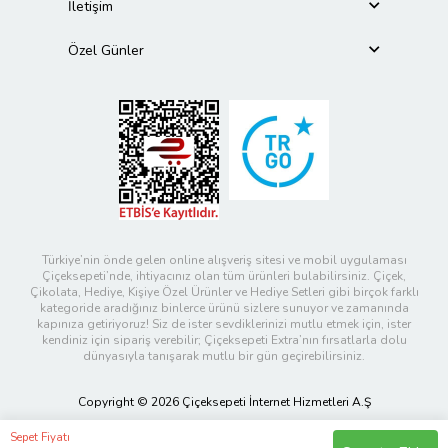
İletişim
Özel Günler
Türkiye’nin önde gelen online alışveriş sitesi ve mobil uygulaması
Çiçeksepeti’nde, ihtiyacınız olan tüm ürünleri bulabilirsiniz. Çiçek,
Çikolata, Hediye, Kişiye Özel Ürünler ve Hediye Setleri gibi birçok farklı
kategoride aradığınız binlerce ürünü sizlere sunuyor ve zamanında
kapınıza getiriyoruz! Siz de ister sevdiklerinizi mutlu etmek için, ister
kendiniz için sipariş verebilir; Çiçeksepeti Extra’nın fırsatlarla dolu
dünyasıyla tanışarak mutlu bir gün geçirebilirsiniz.
Copyright © 2026 Çiçeksepeti İnternet Hizmetleri A.Ş
Sepet Fiyatı