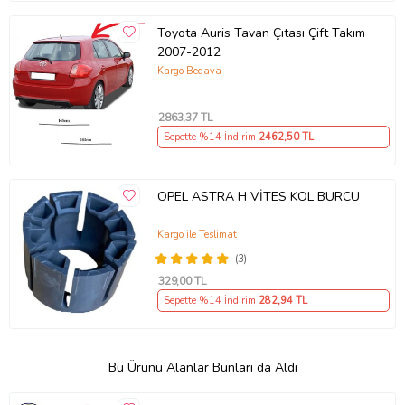
Toyota Auris Tavan Çıtası Çift Takım
2007-2012
Kargo Bedava
2863
,37 TL
Sepette %14 İndirim
2462
,50 TL
OPEL ASTRA H VİTES KOL BURCU
Kargo ile Teslimat
(3)
329
,00 TL
Sepette %14 İndirim
282
,94 TL
Bu Ürünü Alanlar Bunları da Aldı