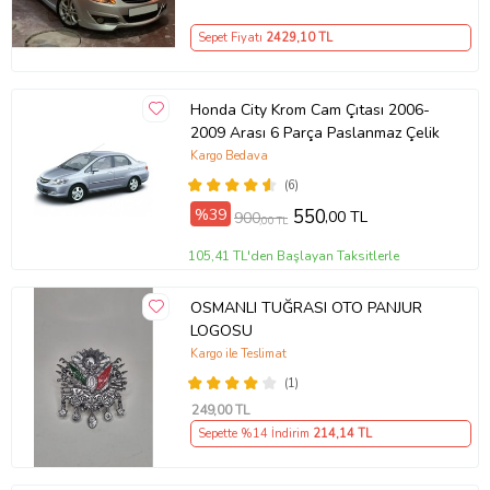
Sepet Fiyatı
2429
,10 TL
Honda City Krom Cam Çıtası 2006-
2009 Arası 6 Parça Paslanmaz Çelik
Kargo Bedava
(6)
%39
550
,00 TL
900
,00 TL
105,41 TL'den Başlayan Taksitlerle
OSMANLI TUĞRASI OTO PANJUR
LOGOSU
Kargo ile Teslimat
(1)
249
,00 TL
Sepette %14 İndirim
214
,14 TL