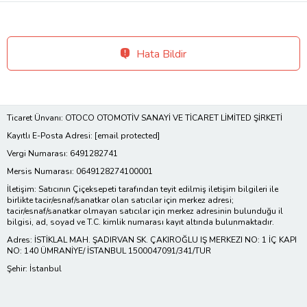
Hata Bildir
Ticaret Ünvanı: OTOCO OTOMOTİV SANAYİ VE TİCARET LİMİTED ŞİRKETİ
Kayıtlı E-Posta Adresi:
[email protected]
Vergi Numarası: 6491282741
Mersis Numarası: 0649128274100001
İletişim: Satıcının Çiçeksepeti tarafından teyit edilmiş iletişim bilgileri ile
birlikte tacir/esnaf/sanatkar olan satıcılar için merkez adresi;
tacir/esnaf/sanatkar olmayan satıcılar için merkez adresinin bulunduğu il
bilgisi, ad, soyad ve T.C. kimlik numarası kayıt altında bulunmaktadır.
Adres: İSTİKLAL MAH. ŞADIRVAN SK. ÇAKIROĞLU IŞ MERKEZI NO: 1 İÇ KAPI
NO: 140 ÜMRANİYE/ İSTANBUL 1500047091/341/TUR
Şehir: İstanbul