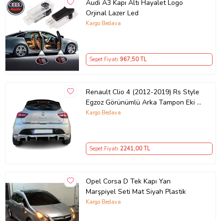
Audi A3 Kapı Altı Hayalet Logo
Orjinal Lazer Led
Kargo Bedava
Sepet Fiyatı
967
,50 TL
Renault Clio 4 (2012-2019) Rs Style
Egzoz Görünümlü Arka Tampon Eki -
Difüzör (Plastik)
Kargo Bedava
Sepet Fiyatı
2241
,00 TL
Opel Corsa D Tek Kapı Yan
Marşpiyel Seti Mat Siyah Plastik
Kargo Bedava