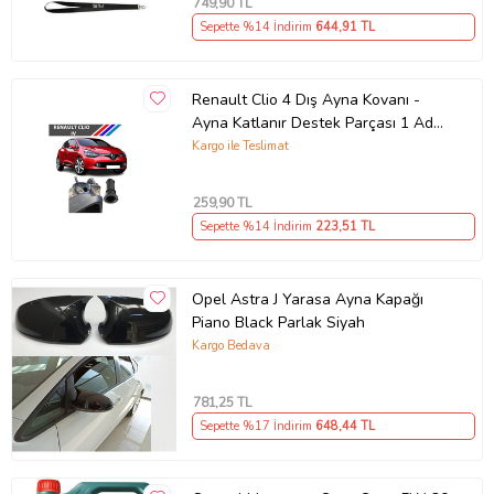
749
,90 TL
Sepette %14 İndirim
644
,91 TL
Renault Clio 4 Dış Ayna Kovanı -
Ayna Katlanır Destek Parçası 1 Adet
490307706 M3625
Kargo ile Teslimat
259
,90 TL
Sepette %14 İndirim
223
,51 TL
Opel Astra J Yarasa Ayna Kapağı
Piano Black Parlak Siyah
Kargo Bedava
781
,25 TL
Sepette %17 İndirim
648
,44 TL