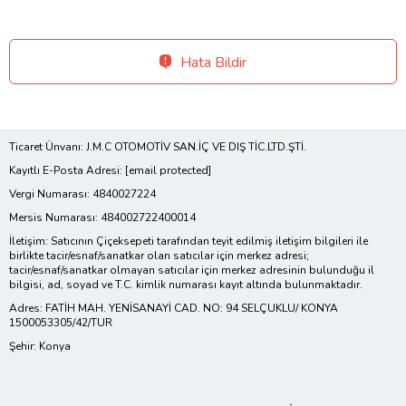
Hata Bildir
Ticaret Ünvanı: J.M.C OTOMOTİV SAN.İÇ VE DIŞ TİC.LTD.ŞTİ.
Kayıtlı E-Posta Adresi:
[email protected]
Vergi Numarası: 4840027224
Mersis Numarası: 484002722400014
İletişim: Satıcının Çiçeksepeti tarafından teyit edilmiş iletişim bilgileri ile
birlikte tacir/esnaf/sanatkar olan satıcılar için merkez adresi;
tacir/esnaf/sanatkar olmayan satıcılar için merkez adresinin bulunduğu il
bilgisi, ad, soyad ve T.C. kimlik numarası kayıt altında bulunmaktadır.
Adres: FATİH MAH. YENİSANAYİ CAD. NO: 94 SELÇUKLU/ KONYA
1500053305/42/TUR
Şehir: Konya