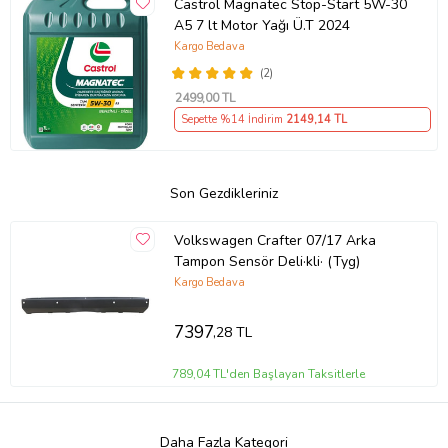
Castrol Magnatec Stop-Start 5W-30
A5 7 lt Motor Yağı Ü.T 2024
Kargo Bedava
(2)
2499
,00 TL
Sepette %14 İndirim
2149
,14 TL
Son Gezdikleriniz
Volkswagen Crafter 07/17 Arka
Tampon Sensör Deli·kli· (Tyg)
Kargo Bedava
7397
,28 TL
789,04 TL'den Başlayan Taksitlerle
Daha Fazla Kategori