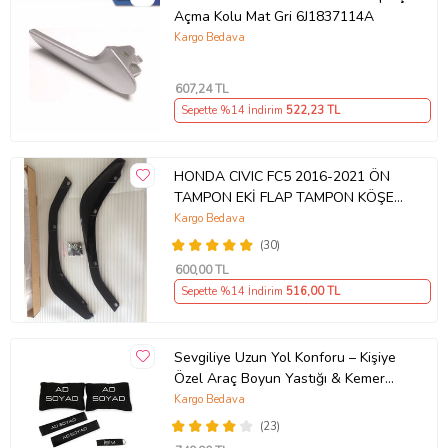
Açma Kolu Mat Gri 6J1837114A
Kargo Bedava
607
,24 TL
Sepette %14 İndirim
522
,23 TL
HONDA CIVIC FC5 2016-2021 ÖN
TAMPON EKİ FLAP TAMPON KÖŞESİ
TAKIM SAĞ SOL KAMPANYA ŞOKK
Kargo Bedava
FİYAT OEM
(30)
600
,00 TL
Sepette %14 İndirim
516
,00 TL
Sevgiliye Uzun Yol Konforu – Kişiye
Özel Araç Boyun Yastığı & Kemer
Pedi Hediye Seti
Kargo Bedava
(23)