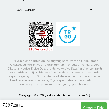
Özel Günler
Türkiye’nin önde gelen online alışveriş sitesi ve mobil uygulaması
Çiçeksepeti’nde, ihtiyacınız olan tüm ürünleri bulabilirsiniz. Çiçek,
Çikolata, Hediye, Kişiye Özel Ürünler ve Hediye Setleri gibi birçok farklı
kategoride aradığınız binlerce ürünü sizlere sunuyor ve zamanında
kapınıza getiriyoruz! Siz de ister sevdiklerinizi mutlu etmek için, ister
kendiniz için sipariş verebilir; Çiçeksepeti Extra’nın fırsatlarla dolu
dünyasıyla tanışarak mutlu bir gün geçirebilirsiniz.
Copyright © 2026 Çiçeksepeti İnternet Hizmetleri A.Ş
7397
,28 TL
Sepete Ekle