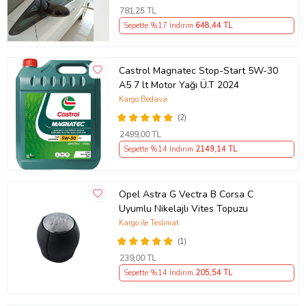
781
,25 TL
Sepette %17 İndirim
648
,44 TL
Castrol Magnatec Stop-Start 5W-30
A5 7 lt Motor Yağı Ü.T 2024
Kargo Bedava
(2)
2499
,00 TL
Sepette %14 İndirim
2149
,14 TL
Opel Astra G Vectra B Corsa C
Uyumlu Nikelajlı Vites Topuzu
Kargo ile Teslimat
(1)
239
,00 TL
Sepette %14 İndirim
205
,54 TL