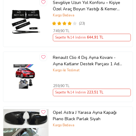
Sevgiliye Uzun Yol Konforu – Kişiye
Özel Araç Boyun Yastığı & Kemer
Pedi Hediye Seti
Kargo Bedava
(23)
749
,90 TL
Sepette %14 İndirim
644
,91 TL
Renault Clio 4 Dış Ayna Kovanı -
Ayna Katlanır Destek Parçası 1 Adet
490307706 M3625
Kargo ile Teslimat
259
,90 TL
Sepette %14 İndirim
223
,51 TL
Opel Astra J Yarasa Ayna Kapağı
Piano Black Parlak Siyah
Kargo Bedava