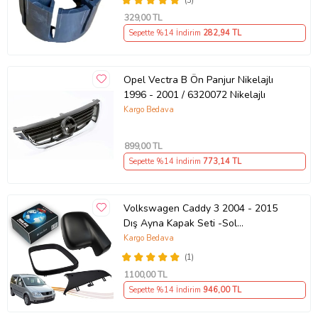
(3)
329
,00 TL
Sepette %14 İndirim
282
,94 TL
Opel Vectra B Ön Panjur Nikelajlı
1996 - 2001 / 6320072 Nikelajlı
Kargo Bedava
899
,00 TL
Sepette %14 İndirim
773
,14 TL
Volkswagen Caddy 3 2004 - 2015
Dış Ayna Kapak Seti -Sol
7E18575289 B9
Kargo Bedava
(1)
1100
,00 TL
Sepette %14 İndirim
946
,00 TL