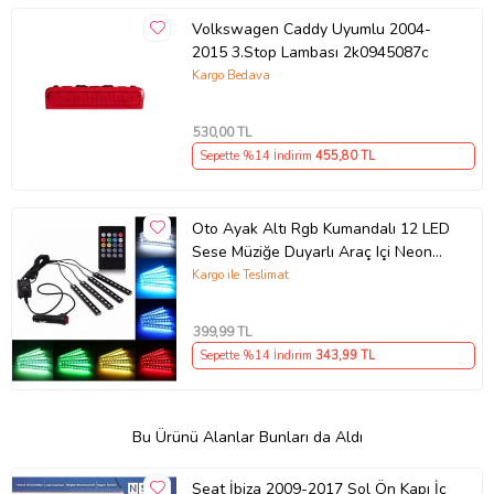
Volkswagen Caddy Uyumlu 2004-
2015 3.Stop Lambası 2k0945087c
Kargo Bedava
530
,00 TL
Sepette %14 İndirim
455
,80 TL
Oto Ayak Altı Rgb Kumandalı 12 LED
Sese Müziğe Duyarlı Araç Içi Neon
LED
Kargo ile Teslimat
399
,99 TL
Sepette %14 İndirim
343
,99 TL
Bu Ürünü Alanlar Bunları da Aldı
Seat İbiza 2009-2017 Sol Ön Kapı İç