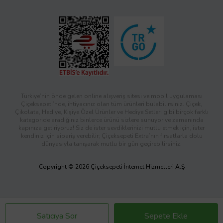
Türkiye’nin önde gelen online alışveriş sitesi ve mobil uygulaması
Çiçeksepeti’nde, ihtiyacınız olan tüm ürünleri bulabilirsiniz. Çiçek,
Çikolata, Hediye, Kişiye Özel Ürünler ve Hediye Setleri gibi birçok farklı
kategoride aradığınız binlerce ürünü sizlere sunuyor ve zamanında
kapınıza getiriyoruz! Siz de ister sevdiklerinizi mutlu etmek için, ister
kendiniz için sipariş verebilir; Çiçeksepeti Extra’nın fırsatlarla dolu
dünyasıyla tanışarak mutlu bir gün geçirebilirsiniz.
Copyright © 2026 Çiçeksepeti İnternet Hizmetleri A.Ş
Satıcıya Sor
Sepete Ekle