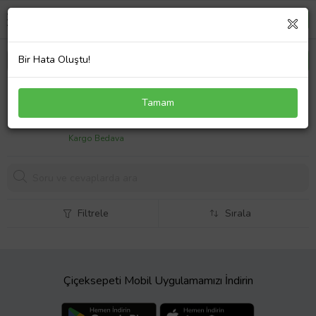
Bir Hata Oluştu!
Volkswagen Crafter 07/17 Arka Tampon Sensör
Tamam
Deli·kli· (Tyg)
7397,
28 TL
Kargo Bedava
Filtrele
Sırala
Çiçeksepeti Mobil Uygulamamızı İndirin