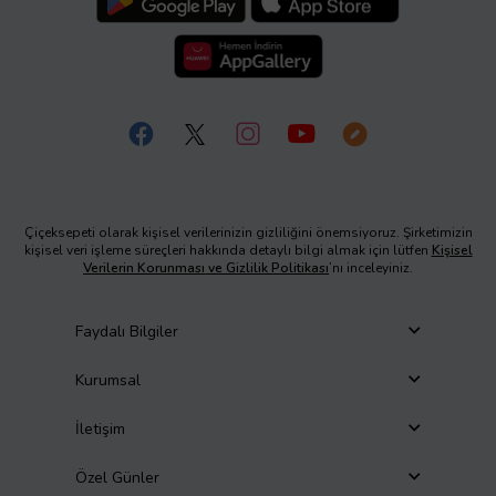
Çiçeksepeti olarak kişisel verilerinizin gizliliğini önemsiyoruz. Şirketimizin
kişisel veri işleme süreçleri hakkında detaylı bilgi almak için lütfen
Kişisel
Verilerin Korunması ve Gizlilik Politikası
’nı inceleyiniz.
Faydalı Bilgiler
Kurumsal
İletişim
Özel Günler