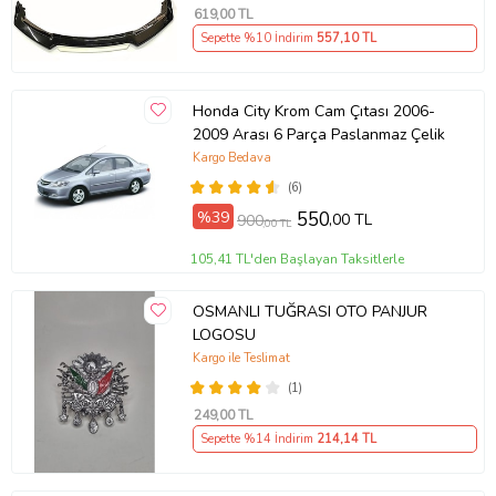
619
,00 TL
Sepette %10 İndirim
557
,10 TL
Honda City Krom Cam Çıtası 2006-
2009 Arası 6 Parça Paslanmaz Çelik
Kargo Bedava
(6)
%39
550
,00 TL
900
,00 TL
105,41 TL'den Başlayan Taksitlerle
OSMANLI TUĞRASI OTO PANJUR
LOGOSU
Kargo ile Teslimat
(1)
249
,00 TL
Sepette %14 İndirim
214
,14 TL