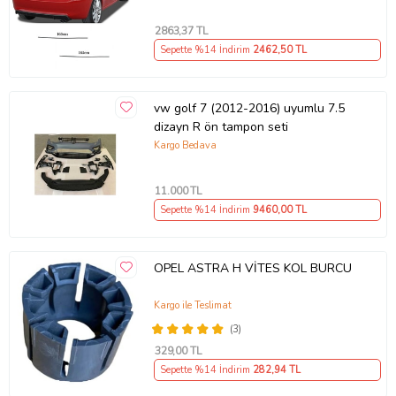
2863
,37 TL
Sepette %14 İndirim
2462
,50 TL
vw golf 7 (2012-2016) uyumlu 7.5
dizayn R ön tampon seti
Kargo Bedava
11.000
TL
Sepette %14 İndirim
9460
,00 TL
OPEL ASTRA H VİTES KOL BURCU
Kargo ile Teslimat
(3)
329
,00 TL
Sepette %14 İndirim
282
,94 TL