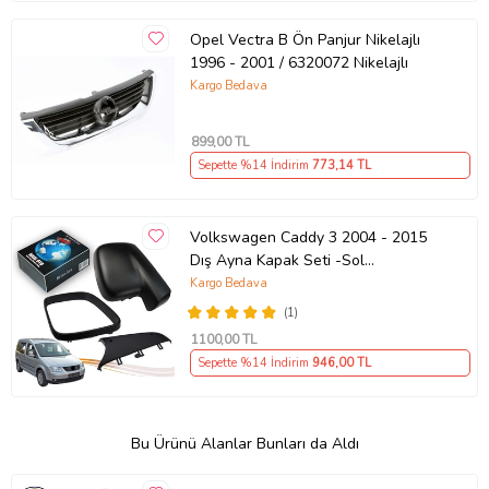
Opel Vectra B Ön Panjur Nikelajlı
1996 - 2001 / 6320072 Nikelajlı
Kargo Bedava
899
,00 TL
Sepette %14 İndirim
773
,14 TL
Volkswagen Caddy 3 2004 - 2015
Dış Ayna Kapak Seti -Sol
7E18575289 B9
Kargo Bedava
(1)
1100
,00 TL
Sepette %14 İndirim
946
,00 TL
Bu Ürünü Alanlar Bunları da Aldı