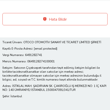
Hata Bildir
Ticaret Ünvanı: OTOCO OTOMOTİV SANAYİ VE TİCARET LİMİTED ŞİRKETİ
Kayıtlı E-Posta Adresi:
[email protected]
Vergi Numarası: 6491282741
Mersis Numarası: 0649128274100001
İletişim: Satıcının Çiçeksepeti tarafından teyit edilmiş iletişim bilgileri ile
birlikte tacir/esnaf/sanatkar olan satıcılar için merkez adresi;
tacir/esnaf/sanatkar olmayan satıcılar için merkez adresinin bulunduğu il
bilgisi, ad, soyad ve T.C. kimlik numarası kayıt altında bulunmaktadır.
Adres: İSTİKLAL MAH. ŞADIRVAN SK. ÇAKIROĞLU IŞ MERKEZI NO: 1 İÇ KAPI
NO: 140 ÜMRANİYE/ İSTANBUL 1500047091/341/TUR
Şehir: İstanbul