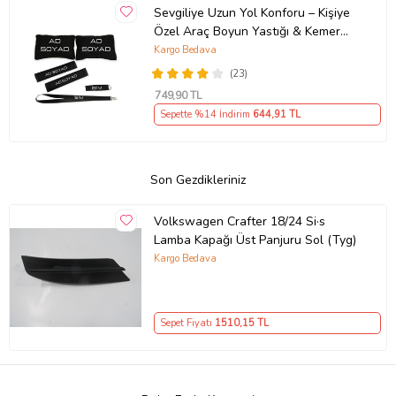
Sevgiliye Uzun Yol Konforu – Kişiye
Özel Araç Boyun Yastığı & Kemer
Pedi Hediye Seti
Kargo Bedava
(23)
749
,90 TL
Sepette %14 İndirim
644
,91 TL
Son Gezdikleriniz
Volkswagen Crafter 18/24 Si·s
Lamba Kapağı Üst Panjuru Sol (Tyg)
Kargo Bedava
Sepet Fiyatı
1510
,15 TL