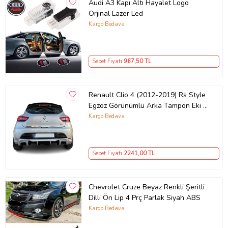
Audi A3 Kapı Altı Hayalet Logo
Orjinal Lazer Led
Kargo Bedava
Sepet Fiyatı
967
,50 TL
Renault Clio 4 (2012-2019) Rs Style
Egzoz Görünümlü Arka Tampon Eki -
Difüzör (Plastik)
Kargo Bedava
Sepet Fiyatı
2241
,00 TL
Chevrolet Cruze Beyaz Renkli Şeritli
Dilli Ön Lip 4 Prç Parlak Siyah ABS
Kargo Bedava