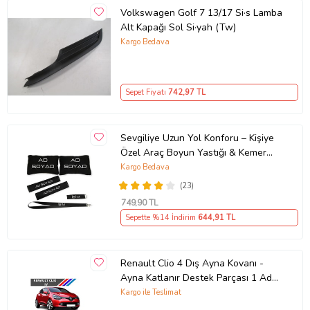
Volkswagen Golf 7 13/17 Si·s Lamba
Alt Kapağı Sol Si·yah (Tw)
Kargo Bedava
Sepet Fiyatı
742
,97 TL
Sevgiliye Uzun Yol Konforu – Kişiye
Özel Araç Boyun Yastığı & Kemer
Pedi Hediye Seti
Kargo Bedava
(23)
749
,90 TL
Sepette %14 İndirim
644
,91 TL
Renault Clio 4 Dış Ayna Kovanı -
Ayna Katlanır Destek Parçası 1 Adet
490307706 M3625
Kargo ile Teslimat