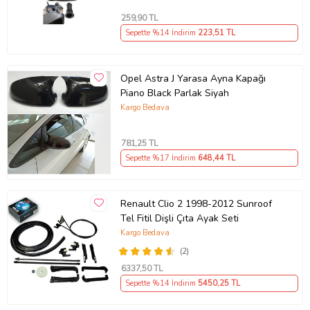
259
,90 TL
Sepette %14 İndirim
223
,51 TL
Opel Astra J Yarasa Ayna Kapağı
Piano Black Parlak Siyah
Kargo Bedava
781
,25 TL
Sepette %17 İndirim
648
,44 TL
Renault Clio 2 1998-2012 Sunroof
Tel Fitil Dişli Çıta Ayak Seti
Kargo Bedava
(2)
6337
,50 TL
Sepette %14 İndirim
5450
,25 TL