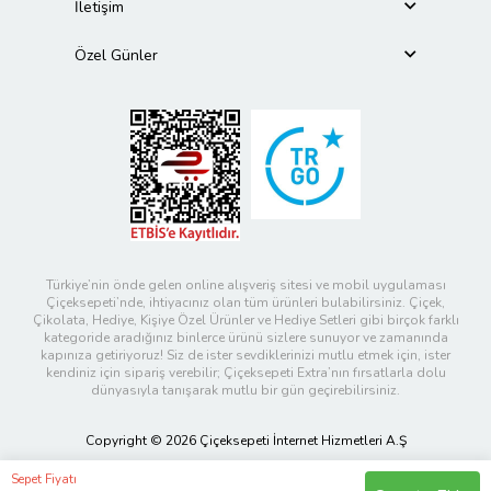
İletişim
Özel Günler
Türkiye’nin önde gelen online alışveriş sitesi ve mobil uygulaması
Çiçeksepeti’nde, ihtiyacınız olan tüm ürünleri bulabilirsiniz. Çiçek,
Çikolata, Hediye, Kişiye Özel Ürünler ve Hediye Setleri gibi birçok farklı
kategoride aradığınız binlerce ürünü sizlere sunuyor ve zamanında
kapınıza getiriyoruz! Siz de ister sevdiklerinizi mutlu etmek için, ister
kendiniz için sipariş verebilir; Çiçeksepeti Extra’nın fırsatlarla dolu
dünyasıyla tanışarak mutlu bir gün geçirebilirsiniz.
Copyright © 2026 Çiçeksepeti İnternet Hizmetleri A.Ş
Sepet Fiyatı