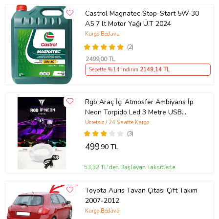
Castrol Magnatec Stop-Start 5W-30
A5 7 lt Motor Yağı Ü.T 2024
Kargo Bedava
(2)
2499
,00 TL
Sepette %14 İndirim
2149
,14 TL
Rgb Araç İçi Atmosfer Ambiyans İp
Neon Torpido Led 3 Metre USB
Girişli
Ücretsiz / 24 Saatte Kargo
(3)
499
,90 TL
53,32 TL'den Başlayan Taksitlerle
Toyota Auris Tavan Çıtası Çift Takım
2007-2012
Kargo Bedava