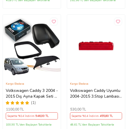
45,85 TL'den Başlayan Taksitlerle
262,66 TL'den Başlayan Taksitlerle
Kargo Bedava
Kargo Bedava
Volkswagen Caddy 3 2004 -
Volkswagen Caddy Uyumlu
2015 Dış Ayna Kapak Seti -
2004-2015 3.Stop Lambası
Sol 7E18575289 B9
2k0945087c
(1)
1100
,00 TL
530
,00 TL
Sepette %14 İndirim
946
,00 TL
Sepette %14 İndirim
455
,80 TL
100,90 TL'den Başlayan Taksitlerle
48,61 TL'den Başlayan Taksitlerle