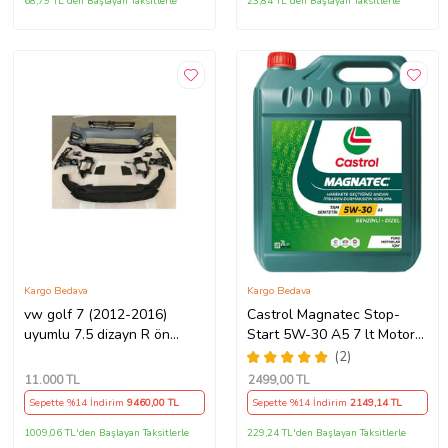
68,79 TL'den Başlayan Taksitlerle
23,84 TL'den Başlayan Taksitlerle
Kargo Bedava
Kargo Bedava
vw golf 7 (2012-2016)
Castrol Magnatec Stop-
uyumlu 7.5 dizayn R ön
Start 5W-30 A5 7 lt Motor
tampon seti
Yağı Ü.T 2024
(2)
11.000
TL
2499
,00 TL
Sepette %14 İndirim
9460
,00 TL
Sepette %14 İndirim
2149
,14 TL
1009,06 TL'den Başlayan Taksitlerle
229,24 TL'den Başlayan Taksitlerle