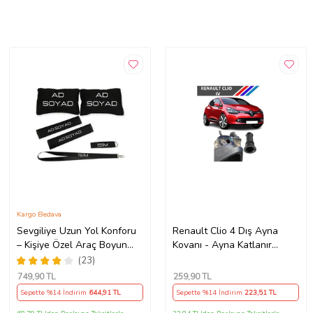
Kargo Bedava
Sevgiliye Uzun Yol Konforu
Renault Clio 4 Dış Ayna
– Kişiye Özel Araç Boyun
Kovanı - Ayna Katlanır
Yastığı & Kemer Pedi Hediye
Destek Parçası 1 Adet
(23)
Seti
490307706 M3625
749
,90 TL
259
,90 TL
Sepette %14 İndirim
644
,91 TL
Sepette %14 İndirim
223
,51 TL