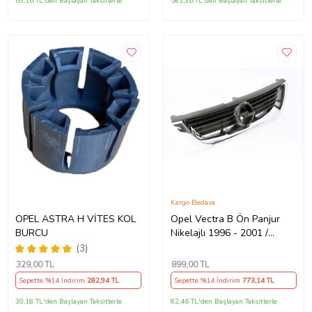
69,16 TL'den Başlayan Taksitlerle
581,36 TL'den Başlayan Taksitlerle
Kargo Bedava
OPEL ASTRA H VİTES KOL
Opel Vectra B Ön Panjur
BURCU
Nikelajlı 1996 - 2001 /
6320072 Nikelajlı
(3)
329
,00 TL
899
,00 TL
Sepette %14 İndirim
282
,94 TL
Sepette %14 İndirim
773
,14 TL
30,18 TL'den Başlayan Taksitlerle
82,46 TL'den Başlayan Taksitlerle