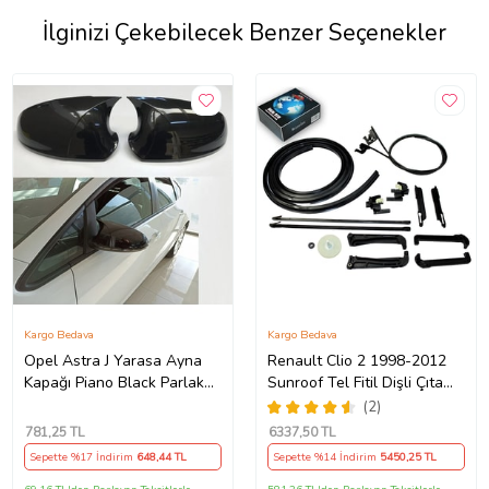
İlginizi Çekebilecek Benzer Seçenekler
Kargo Bedava
Kargo Bedava
Opel Astra J Yarasa Ayna
Renault Clio 2 1998-2012
Kapağı Piano Black Parlak
Sunroof Tel Fitil Dişli Çıta
Siyah
Ayak Seti
(2)
781
,25 TL
6337
,50 TL
Sepette %17 İndirim
648
,44 TL
Sepette %14 İndirim
5450
,25 TL