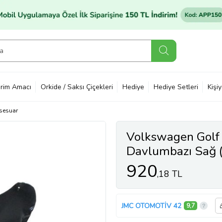
rim Amacı
Orkide / Saksı Çiçekleri
Hediye
Hediye Setleri
Kişi
sesuar
Volkswagen Golf
Davlumbazı Sağ 
920
,18 TL
JMC OTOMOTİV 42
9,7