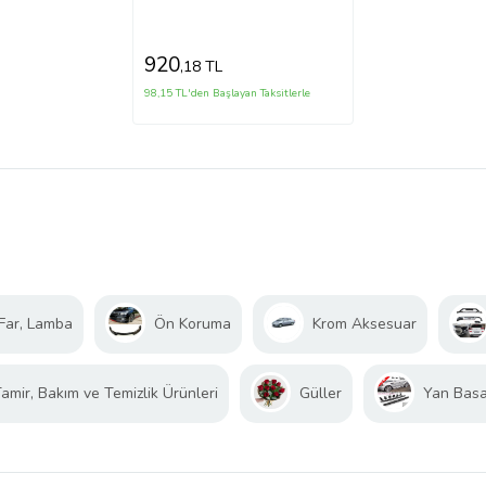
Sağ (Önün Önü)
920
,18 TL
98,15 TL'den Başlayan Taksitlerle
Far, Lamba
Ön Koruma
Krom Aksesuar
amir, Bakım ve Temizlik Ürünleri
Güller
Yan Bas