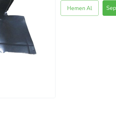
Sep
Hemen Al