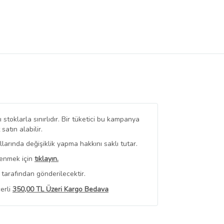
stoklarla sınırlıdır. Bir tüketici bu kampanya
tın alabilir.
arında değişiklik yapma hakkını saklı tutar.
renmek için
tıklayın.
tarafından gönderilecektir.
erli
350,00 TL Üzeri Kargo Bedava
 Görüntüle
iyat bilgileri, satıcı tarafından