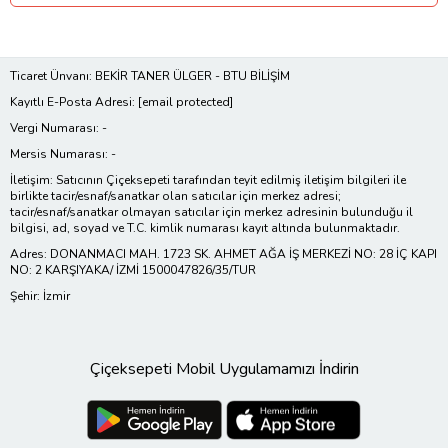
Ticaret Ünvanı: BEKİR TANER ÜLGER - BTU BİLİŞİM
Kayıtlı E-Posta Adresi:
[email protected]
Vergi Numarası: -
Mersis Numarası: -
İletişim: Satıcının Çiçeksepeti tarafından teyit edilmiş iletişim bilgileri ile
birlikte tacir/esnaf/sanatkar olan satıcılar için merkez adresi;
tacir/esnaf/sanatkar olmayan satıcılar için merkez adresinin bulunduğu il
bilgisi, ad, soyad ve T.C. kimlik numarası kayıt altında bulunmaktadır.
Adres: DONANMACI MAH. 1723 SK. AHMET AĞA İŞ MERKEZİ NO: 28 İÇ KAPI
NO: 2 KARŞIYAKA/ İZMİ 1500047826/35/TUR
Şehir: İzmir
Çiçeksepeti Mobil Uygulamamızı İndirin