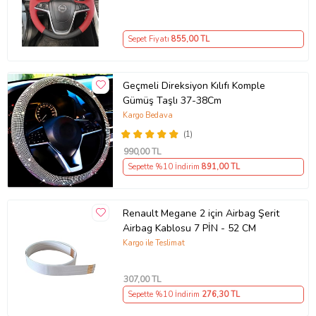
Sepet Fiyatı
855
,00 TL
Geçmeli Direksiyon Kılıfı Komple
Gümüş Taşlı 37-38Cm
Kargo Bedava
(1)
990
,00 TL
Sepette %10 İndirim
891
,00 TL
Renault Megane 2 için Airbag Şerit
Airbag Kablosu 7 PİN - 52 CM
Kargo ile Teslimat
307
,00 TL
Sepette %10 İndirim
276
,30 TL