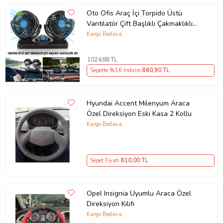
Oto Ofis Araç İçi Torpido Üstü
Vantilatör Çift Başlıklı Çakmaklıklı
Soğutucu Fan 360° Dönebilen 12V
Kargo Bedava
1024
,88 TL
Sepette %16 İndirim
860
,90 TL
Hyundai Accent Milenyum Araca
Özel Direksiyon Eski Kasa 2 Kollu
Kargo Bedava
Sepet Fiyatı
810
,00 TL
Opel Insignia Uyumlu Araca Özel
Direksiyon Kılıfı
Kargo Bedava