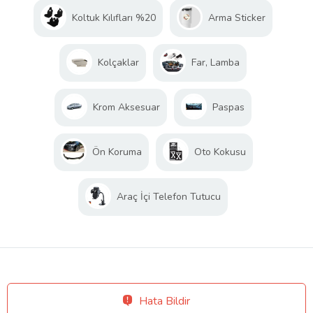
Koltuk Kılıfları %20
Arma Sticker
Kolçaklar
Far, Lamba
Krom Aksesuar
Paspas
Ön Koruma
Oto Kokusu
Araç İçi Telefon Tutucu
Hata Bildir