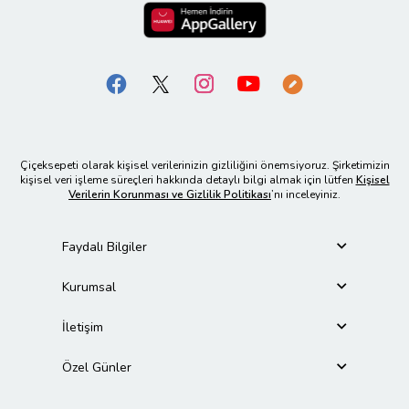
Çiçeksepeti olarak kişisel verilerinizin gizliliğini önemsiyoruz. Şirketimizin
kişisel veri işleme süreçleri hakkında detaylı bilgi almak için lütfen
Kişisel
Verilerin Korunması ve Gizlilik Politikası
’nı inceleyiniz.
Faydalı Bilgiler
Kurumsal
İletişim
Özel Günler