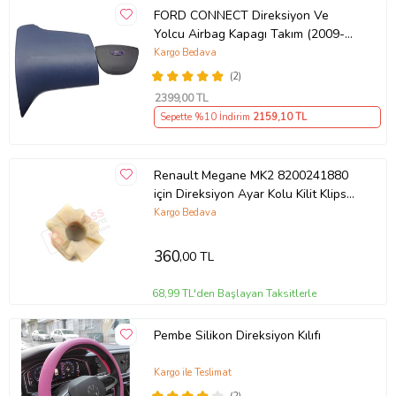
FORD CONNECT Direksiyon Ve
Yolcu Airbag Kapagı Takım (2009-
2014) İthal Üretim
Kargo Bedava
(2)
2399
,00 TL
Sepette %10 İndirim
2159
,10 TL
Renault Megane MK2 8200241880
için Direksiyon Ayar Kolu Kilit Klips
Plastiği
Kargo Bedava
360
,00 TL
68,99 TL'den Başlayan Taksitlerle
Pembe Silikon Direksiyon Kılıfı
Kargo ile Teslimat