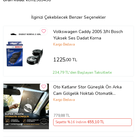
İlginizi Çekebilecek Benzer Seçenekler
Volkswagen Caddy 2005 3/N Bosch
Yüksek Ses Dadat Korna
Kargo Bedava
1225
,00 TL
234,79 TL'den Başlayan Taksitlerle
Oto Katlanır Stor Güneşlik Ön Arka
Cam Gölgelik Noktalı Otomatik
Sürgülü Güneş Koruyucu Araba Suv
Kargo Bedava
779
,88 TL
Sepette %16 İndirim
655
,10 TL