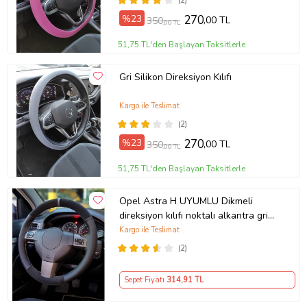
(2)
%23
270
,00 TL
350
,00 TL
51,75 TL'den Başlayan Taksitlerle
Gri Silikon Direksiyon Kılıfı
Kargo ile Teslimat
(2)
%23
270
,00 TL
350
,00 TL
51,75 TL'den Başlayan Taksitlerle
Opel Astra H UYUMLU Dikmeli
direksiyon kılıfı noktalı alkantra gri
yüzüklü ( 38×10.5CM )
Kargo ile Teslimat
(2)
Sepet Fiyatı
314
,91 TL