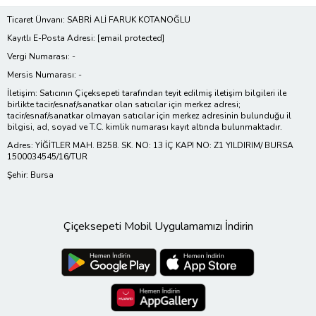
Ticaret Ünvanı: SABRİ ALİ FARUK KOTANOĞLU
Kayıtlı E-Posta Adresi:
[email protected]
Vergi Numarası: -
Mersis Numarası: -
İletişim: Satıcının Çiçeksepeti tarafından teyit edilmiş iletişim bilgileri ile
birlikte tacir/esnaf/sanatkar olan satıcılar için merkez adresi;
tacir/esnaf/sanatkar olmayan satıcılar için merkez adresinin bulunduğu il
bilgisi, ad, soyad ve T.C. kimlik numarası kayıt altında bulunmaktadır.
Adres: YİĞİTLER MAH. B258. SK. NO: 13 İÇ KAPI NO: Z1 YILDIRIM/ BURSA
1500034545/16/TUR
Şehir: Bursa
Çiçeksepeti Mobil Uygulamamızı İndirin