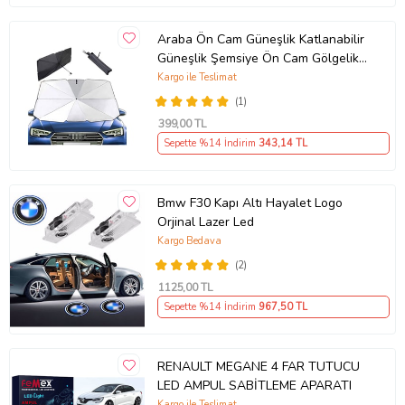
Araba Ön Cam Güneşlik Katlanabilir
Güneşlik Şemsiye Ön Cam Gölgelik
ESNEK (Sarı)
Kargo ile Teslimat
(1)
399
,00 TL
Sepette %14 İndirim
343
,14 TL
Bmw F30 Kapı Altı Hayalet Logo
Orjinal Lazer Led
Kargo Bedava
(2)
1125
,00 TL
Sepette %14 İndirim
967
,50 TL
RENAULT MEGANE 4 FAR TUTUCU
LED AMPUL SABİTLEME APARATI
Kargo ile Teslimat