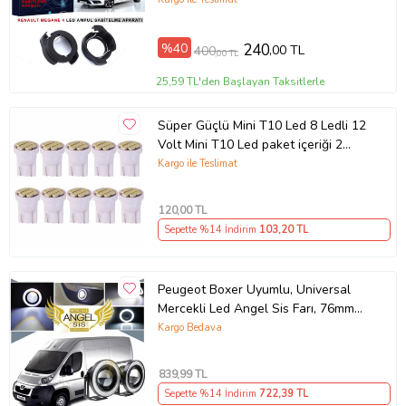
%40
240
,00 TL
400
,00 TL
25,59 TL'den Başlayan Taksitlerle
Süper Güçlü Mini T10 Led 8 Ledli 12
Volt Mini T10 Led paket içeriği 2
ADET (Kırmızı)
Kargo ile Teslimat
120
,00 TL
Sepette %14 İndirim
103
,20 TL
Peugeot Boxer Uyumlu, Universal
Mercekli Led Angel Sis Farı, 76mm
Beyaz Renk
Kargo Bedava
839
,99 TL
Sepette %14 İndirim
722
,39 TL