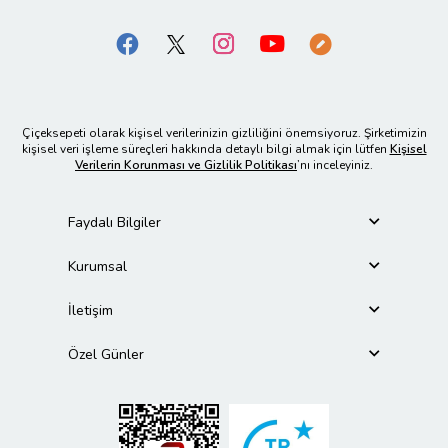
Çiçeksepeti olarak kişisel verilerinizin gizliliğini önemsiyoruz. Şirketimizin
kişisel veri işleme süreçleri hakkında detaylı bilgi almak için lütfen
Kişisel
Verilerin Korunması ve Gizlilik Politikası
’nı inceleyiniz.
Faydalı Bilgiler
Kurumsal
İletişim
Özel Günler