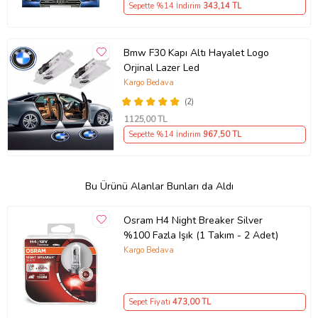
Sepette %14 İndirim
343
,14 TL
Bmw F30 Kapı Altı Hayalet Logo
Orjinal Lazer Led
Kargo Bedava
(2)
1125
,00 TL
Sepette %14 İndirim
967
,50 TL
Bu Ürünü Alanlar Bunları da Aldı
Osram H4 Night Breaker Silver
%100 Fazla Işık (1 Takım - 2 Adet)
Kargo Bedava
Sepet Fiyatı
473
,00 TL