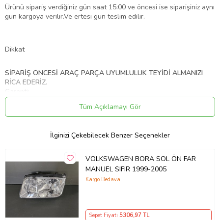
​​​​​​Ürünü sipariş verdiğiniz gün saat 15:00 ve öncesi ise siparişiniz aynı
gün kargoya verilir.Ve ertesi gün teslim edilir.
Dikkat
SİPARİŞ ÖNCESİ ARAÇ PARÇA UYUMLULUK TEYİDİ ALMANIZI
RİCA EDERİZ.
Garanti:
Ürünlerimiz, yetkili distribütörlerden tedarik edilmiş olup, üreticilerin
Tüm Açıklamayı Gör
belirlediği süreler dahilinde GARANTİ kapsamındadırlar.
Burda Parçam Online Yedek Parça Magazası
İlginizi Çekebilecek Benzer Seçenekler
TÜRKİYE'NİN 81 İLİNE ANLAŞMALI KARGO İLE
VOLKSWAGEN BORA SOL ÖN FAR
HIZLI VE
UYGUN FİYATLI GÖNDERİM YAPIYORUZ
MANUEL SIFIR 1999-2005
ÜRÜN GÖRSELLERİ TAMAMEN TARAFIMIZA AİT
Kargo Bedava
VE GÜNCELDİR.
ALACAĞINIZ ÜRÜN
GÖRSELDEKİ
İLE
BİREBİR
AYNI GÖNDERİLECEKTİR
Ürün Kodu:
kcm6522521
Sepet Fiyatı
5306
,97 TL