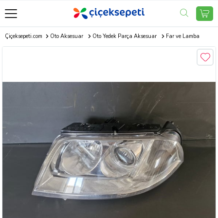
Çiçeksepeti.com
Oto Aksesuar
Oto Yedek Parça Aksesuar
Far ve Lamba