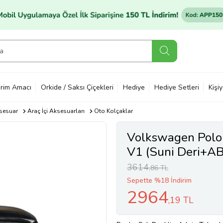
rim Amacı
Orkide / Saksı Çiçekleri
Hediye
Hediye Setleri
Kişi
sesuar
Araç İçi Aksesuarları
Oto Kolçaklar
Volkswagen Pol
V1 (Suni Deri+AB
3614
,86 TL
Sepette %18 İndirim
2964
,19 TL