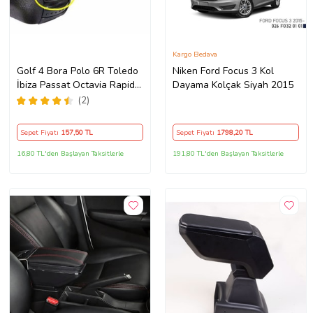
Kargo Bedava
Golf 4 Bora Polo 6R Toledo
Niken Ford Focus 3 Kol
İbiza Passat Octavia Rapid
Dayama Kolçak Siyah 2015
Kolçak Kol Dayama Mandalı
(2)
3B0868445 B41
Sepet Fiyatı
157
,50 TL
Sepet Fiyatı
1798
,20 TL
16,80 TL'den Başlayan Taksitlerle
191,80 TL'den Başlayan Taksitlerle