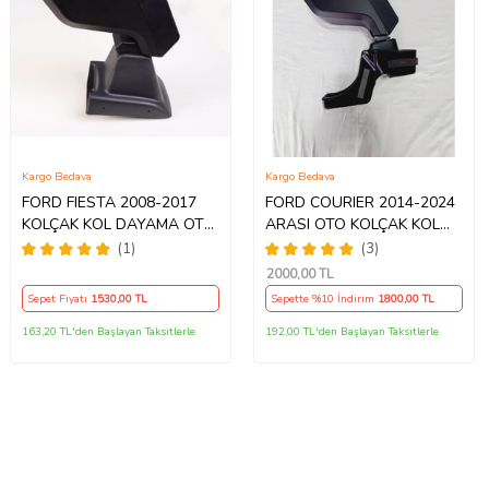
Kargo Bedava
Kargo Bedava
FORD FIESTA 2008-2017
FORD COURIER 2014-2024
KOLÇAK KOL DAYAMA OTO
ARASI OTO KOLÇAK KOL
KOLÇAK ARACA ÖZEL
DAYAMA GRİ KAPAK
(1)
(3)
MODEL BAZLI AA+
KOLÇAK GEÇME AYAK
2000
,00 TL
1.KALİTE
DELME YOK ARACA ÖZEL
Sepet Fiyatı
1530
,00 TL
Sepette %10 İndirim
1800
,00 TL
MODEL BAZLI ORİJİNAL
AA+1.KALİTE
163,20 TL'den Başlayan Taksitlerle
192,00 TL'den Başlayan Taksitlerle