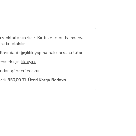
stoklarla sınırlıdır. Bir tüketici bu kampanya
tın alabilir.
arında değişiklik yapma hakkını saklı tutar.
renmek için
tıklayın.
ından gönderilecektir.
erli
350,00 TL Üzeri Kargo Bedava
 Görüntüle
iyat bilgileri, satıcı tarafından