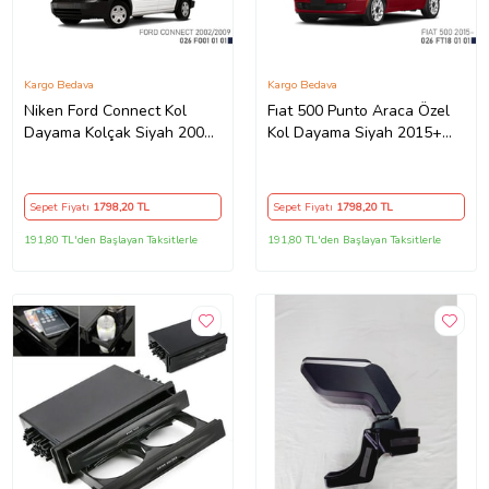
Kargo Bedava
Kargo Bedava
Niken Ford Connect Kol
Fıat 500 Punto Araca Özel
Dayama Kolçak Siyah 2002-
Kol Dayama Siyah 2015+
2009 Arası
Sonrası
Sepet Fiyatı
1798
,20 TL
Sepet Fiyatı
1798
,20 TL
191,80 TL'den Başlayan Taksitlerle
191,80 TL'den Başlayan Taksitlerle