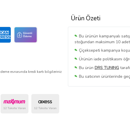
Ürün Özeti
Bu ürünün kampanyalı satışı 
stoğundan maksimum 10 adet sa
Çiçeksepeti kampanya koşull
Ürünün iade politikasını öğ
Bu ürün
DRS TUNING
taraf
deme esnasında kredi kartı bilgileriniz
Bu satıcının ürünlerinde geç
Bu Satıcının
Tüm Ürünlerini
Ürün sayfasında gördüğünüz f
belirlenmektedir.