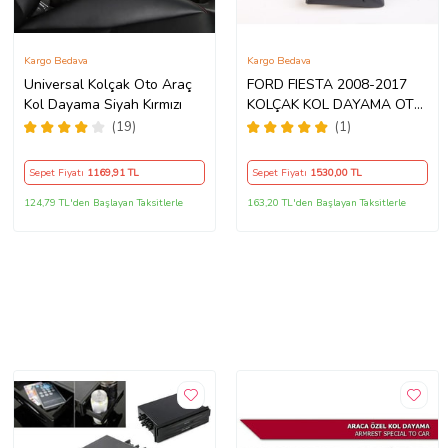
Kargo Bedava
Kargo Bedava
Universal Kolçak Oto Araç
FORD FIESTA 2008-2017
Kol Dayama Siyah Kırmızı
KOLÇAK KOL DAYAMA OTO
KOLÇAK ARACA ÖZEL
(19)
(1)
MODEL BAZLI AA+
1.KALİTE
Sepet Fiyatı
1169
,91 TL
Sepet Fiyatı
1530
,00 TL
124,79 TL'den Başlayan Taksitlerle
163,20 TL'den Başlayan Taksitlerle