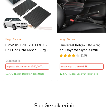
Kargo Bedava
Kargo Bedava
BMW X5 E70 E70 LCI & X6
Universal Kolçak Oto Araç
E71 E72 Orta Konsol Sürgü
Kol Dayama Siyah Kırmızı
Kapak Tamir Seti
(19)
2000
,00 TL
Sepette %12 İndirim
1760
,00 TL
Sepet Fiyatı
1169
,91 TL
187,73 TL'den Başlayan Taksitlerle
124,79 TL'den Başlayan Taksitlerle
Son Gezdikleriniz