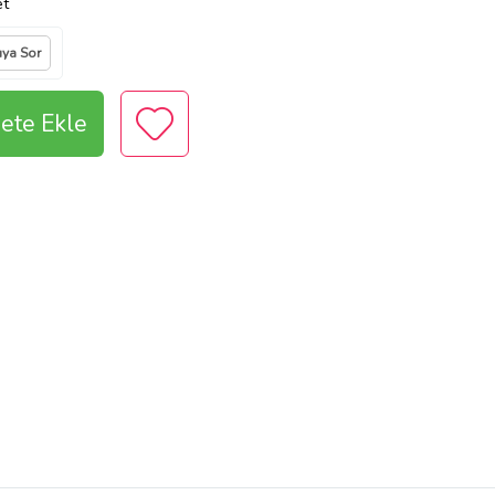
et
ıya Sor
ete Ekle