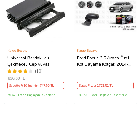
Kargo Bedava
Kargo Bedava
Universal Bardaklık +
Ford Focus 3.5 Araca Özel
Çekmeceli Cep yuvası
Kol Dayama Kolçak 2014-
2018 Arası Niken (Siyah)
(10)
830
,00 TL
Sepette %10 İndirim
747
,00 TL
Sepet Fiyatı
1722
,51 TL
79,67 TL'den Başlayan Taksitlerle
183,73 TL'den Başlayan Taksitlerle