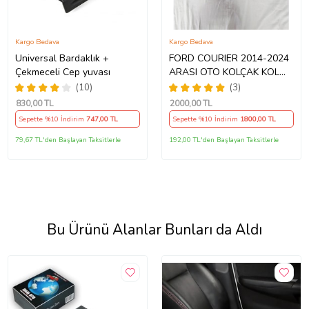
Kargo Bedava
Kargo Bedava
Universal Bardaklık +
FORD COURIER 2014-2024
Çekmeceli Cep yuvası
ARASI OTO KOLÇAK KOL
DAYAMA GRİ KAPAK
(10)
(3)
KOLÇAK GEÇME AYAK
830
,00 TL
2000
,00 TL
DELME YOK ARACA ÖZEL
Sepette %10 İndirim
747
,00 TL
Sepette %10 İndirim
1800
,00 TL
MODEL BAZLI ORİJİNAL
AA+1.KALİTE
79,67 TL'den Başlayan Taksitlerle
192,00 TL'den Başlayan Taksitlerle
Bu Ürünü Alanlar Bunları da Aldı