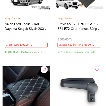
Kargo Bedava
Kargo Bedava
Niken Ford Focus 2 Kol
BMW X5 E70 E70 LCI & X6
Dayama Kolçak Siyah 2006-
E71 E72 Orta Konsol Sürgü
2012 Arası
Kapak Tamir Seti
2000
,00 TL
Sepet Fiyatı
1798
,20 TL
Sepette %12 İndirim
1760
,00 TL
191,80 TL'den Başlayan Taksitlerle
187,73 TL'den Başlayan Taksitlerle