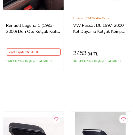
Ücretsiz / 24 Saatte Kargo
Renault Laguna 1 (1993-
VW Passat B5 1997-2000
2000) Deri Oto Kolçak Kılıfı
Kol Dayama Kolçak Komple
Örtüsü Capitone Süngerli
Siyah 3B0864209S
Beyaz Nakışlı
3453
Sepet Fiyatı
158
,39 TL
,84 TL
16,89 TL'den Başlayan Taksitlerle
368,40 TL'den Başlayan Taksitlerle