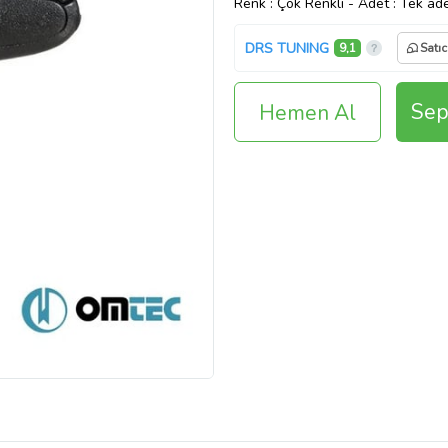
Renk
: Çok Renkli
-
Adet
: Tek ad
DRS TUNING
9,1
Satıc
Sep
Hemen Al