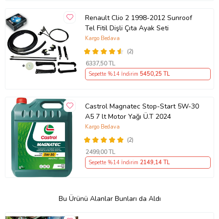
Renault Clio 2 1998-2012 Sunroof
Tel Fitil Dişli Çıta Ayak Seti
Kargo Bedava
(2)
6337
,50 TL
Sepette %14 İndirim
5450
,25 TL
Castrol Magnatec Stop-Start 5W-30
A5 7 lt Motor Yağı Ü.T 2024
Kargo Bedava
(2)
2499
,00 TL
Sepette %14 İndirim
2149
,14 TL
Bu Ürünü Alanlar Bunları da Aldı