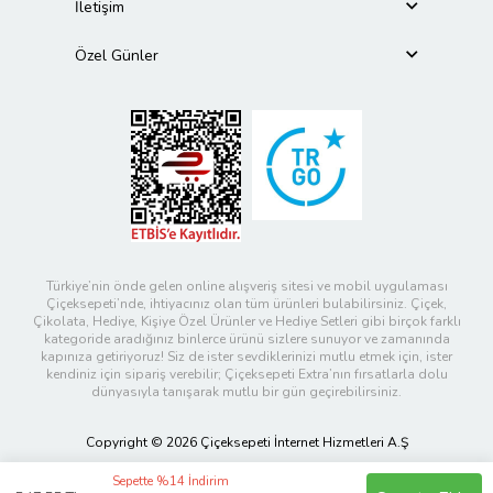
İletişim
Özel Günler
Türkiye’nin önde gelen online alışveriş sitesi ve mobil uygulaması
Çiçeksepeti’nde, ihtiyacınız olan tüm ürünleri bulabilirsiniz. Çiçek,
Çikolata, Hediye, Kişiye Özel Ürünler ve Hediye Setleri gibi birçok farklı
kategoride aradığınız binlerce ürünü sizlere sunuyor ve zamanında
kapınıza getiriyoruz! Siz de ister sevdiklerinizi mutlu etmek için, ister
kendiniz için sipariş verebilir; Çiçeksepeti Extra’nın fırsatlarla dolu
dünyasıyla tanışarak mutlu bir gün geçirebilirsiniz.
Copyright © 2026 Çiçeksepeti İnternet Hizmetleri A.Ş
Sepette %14 İndirim