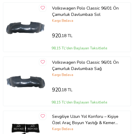
Volkswagen Polo Classic 96/01 Ön
Çamurluk Davlumbazı Sol
Kargo Bedava
920
,18 TL
98,15 TL'den Başlayan Taksitlerle
Volkswagen Polo Classic 96/01 Ön
Çamurluk Davlumbazı Sağ
Kargo Bedava
920
,18 TL
98,15 TL'den Başlayan Taksitlerle
Sevgiliye Uzun Yol Konforu – Kişiye
Özel Araç Boyun Yastığı & Kemer
Pedi Hediye Seti
Kargo Bedava