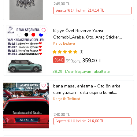
249
,00 TL
Sepette %14 İndirim
214
,14 TL
Kişiye Özel Rezerve Yazısı
Otomobil,Araba, Oto, Araç Sticker
(Parlak Beyaz)
Kargo Bedava
(1)
%40
359
,00 TL
599
,00 TL
38,29 TL'den Başlayan Taksitlerle
bana masal anlatma - Oto ön arka
cam yazıları - özlü espirili komik
türkçe koyan sözler
Kargo ile Teslimat
240
,00 TL
Sepette %10 İndirim
216
,00 TL