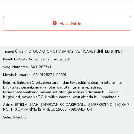
Hata Bildir
Ticaret Ünvanı: OTOCO OTOMOTİV SANAYİ VE TİCARET LİMİTED ŞİRKETİ
Kayıtlı E-Posta Adresi:
[email protected]
Vergi Numarası: 6491282741
Mersis Numarası: 0649128274100001
İletişim: Satıcının Çiçeksepeti tarafından teyit edilmiş iletişim bilgileri ile
birlikte tacir/esnaf/sanatkar olan satıcılar için merkez adresi;
tacir/esnaf/sanatkar olmayan satıcılar için merkez adresinin bulunduğu il
bilgisi, ad, soyad ve T.C. kimlik numarası kayıt altında bulunmaktadır.
Adres: İSTİKLAL MAH. ŞADIRVAN SK. ÇAKIROĞLU IŞ MERKEZI NO: 1 İÇ KAPI
NO: 140 ÜMRANİYE/ İSTANBUL 1500047091/341/TUR
Şehir: İstanbul