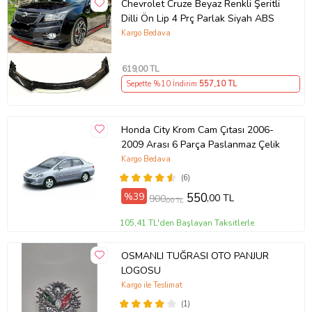
Chevrolet Cruze Beyaz Renkli Şeritli
Dilli Ön Lip 4 Prç Parlak Siyah ABS
Kargo Bedava
619
,00 TL
Sepette %10 İndirim
557
,10 TL
Honda City Krom Cam Çıtası 2006-
2009 Arası 6 Parça Paslanmaz Çelik
Kargo Bedava
(6)
%39
550
,00 TL
900
,00 TL
105,41 TL'den Başlayan Taksitlerle
OSMANLI TUĞRASI OTO PANJUR
LOGOSU
Kargo ile Teslimat
(1)