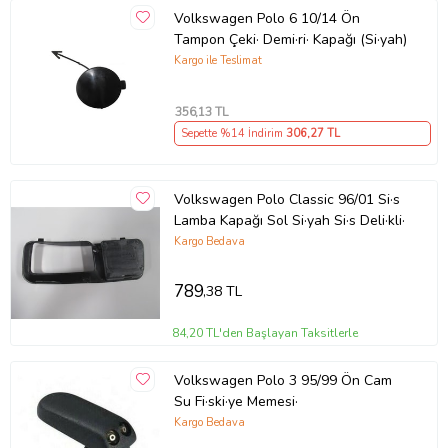
Volkswagen Polo 6 10/14 Ön
Tampon Çeki· Demi·ri· Kapağı (Si·yah)
Kargo ile Teslimat
356
,13 TL
Sepette %14 İndirim
306
,27 TL
Volkswagen Polo Classic 96/01 Si·s
Lamba Kapağı Sol Si·yah Si·s Deli·kli·
Kargo Bedava
789
,38 TL
84,20 TL'den Başlayan Taksitlerle
Volkswagen Polo 3 95/99 Ön Cam
Su Fi·ski·ye Memesi·
Kargo Bedava