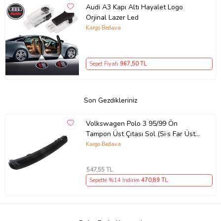
Audi A3 Kapı Altı Hayalet Logo
Orjinal Lazer Led
Kargo Bedava
Sepet Fiyatı
967
,50 TL
Son Gezdikleriniz
Volkswagen Polo 3 95/99 Ön
Tampon Üst Çıtası Sol (Si·s Far Üst
Kaşı)
Kargo Bedava
547
,55 TL
Sepette %14 İndirim
470
,89 TL