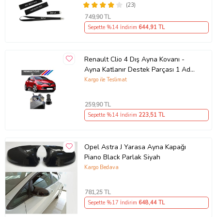
(23)
749
,90 TL
Sepette %14 İndirim
644
,91 TL
Renault Clio 4 Dış Ayna Kovanı -
Ayna Katlanır Destek Parçası 1 Adet
490307706 M3625
Kargo ile Teslimat
259
,90 TL
Sepette %14 İndirim
223
,51 TL
Opel Astra J Yarasa Ayna Kapağı
Piano Black Parlak Siyah
Kargo Bedava
781
,25 TL
Sepette %17 İndirim
648
,44 TL