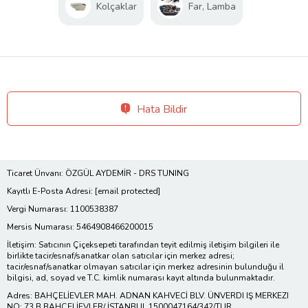
Kolçaklar
Far, Lamba
Hata Bildir
Ticaret Ünvanı: ÖZGÜL AYDEMİR - DRS TUNING
Kayıtlı E-Posta Adresi:
[email protected]
Vergi Numarası: 1100538387
Mersis Numarası: 5464908466200015
İletişim: Satıcının Çiçeksepeti tarafından teyit edilmiş iletişim bilgileri ile
birlikte tacir/esnaf/sanatkar olan satıcılar için merkez adresi;
tacir/esnaf/sanatkar olmayan satıcılar için merkez adresinin bulunduğu il
bilgisi, ad, soyad ve T.C. kimlik numarası kayıt altında bulunmaktadır.
Adres: BAHÇELİEVLER MAH. ADNAN KAHVECİ BLV. ÜNVERDI IŞ MERKEZI
NO: 73 B BAHÇELİEVLER/ İSTANBUL 1500047164/342/TUR