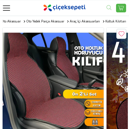
Oto Aksesuar
Oto Yedek Parça Aksesuar
Araç İçi Aksesuarları
Koltuk Kılıfları