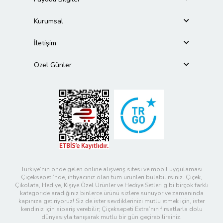
Kurumsal
İletişim
Özel Günler
Türkiye’nin önde gelen online alışveriş sitesi ve mobil uygulaması
Çiçeksepeti’nde, ihtiyacınız olan tüm ürünleri bulabilirsiniz. Çiçek,
Çikolata, Hediye, Kişiye Özel Ürünler ve Hediye Setleri gibi birçok farklı
kategoride aradığınız binlerce ürünü sizlere sunuyor ve zamanında
kapınıza getiriyoruz! Siz de ister sevdiklerinizi mutlu etmek için, ister
kendiniz için sipariş verebilir; Çiçeksepeti Extra’nın fırsatlarla dolu
dünyasıyla tanışarak mutlu bir gün geçirebilirsiniz.