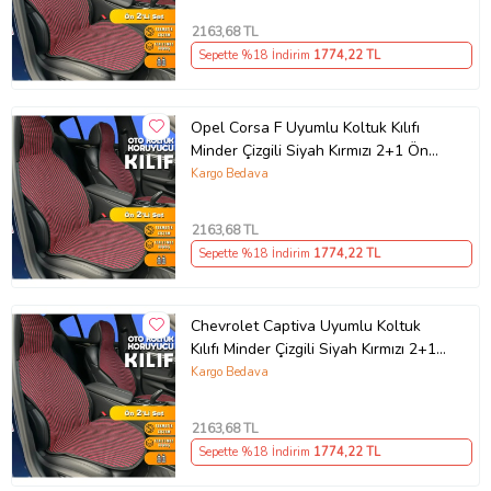
2163
,68 TL
Sepette %18 İndirim
1774
,22 TL
Opel Corsa F Uyumlu Koltuk Kılıfı
Minder Çizgili Siyah Kırmızı 2+1 Ön
Arka Set
Kargo Bedava
2163
,68 TL
Sepette %18 İndirim
1774
,22 TL
Chevrolet Captiva Uyumlu Koltuk
Kılıfı Minder Çizgili Siyah Kırmızı 2+1
Ön Arka Set
Kargo Bedava
2163
,68 TL
Sepette %18 İndirim
1774
,22 TL