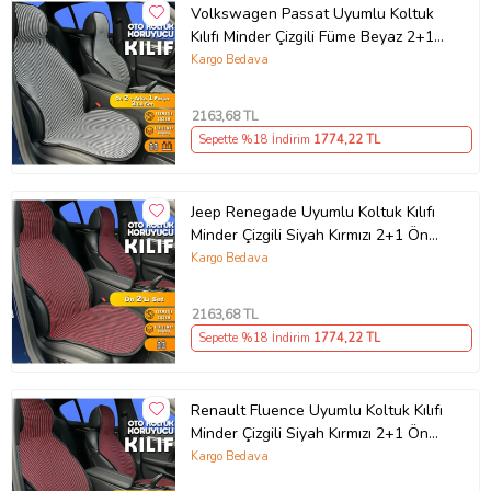
Volkswagen Passat Uyumlu Koltuk
Kılıfı Minder Çizgili Füme Beyaz 2+1
Ön Arka Set
Kargo Bedava
2163
,68 TL
Sepette %18 İndirim
1774
,22 TL
Jeep Renegade Uyumlu Koltuk Kılıfı
Minder Çizgili Siyah Kırmızı 2+1 Ön
Arka Set
Kargo Bedava
2163
,68 TL
Sepette %18 İndirim
1774
,22 TL
Renault Fluence Uyumlu Koltuk Kılıfı
Minder Çizgili Siyah Kırmızı 2+1 Ön
Arka Set
Kargo Bedava