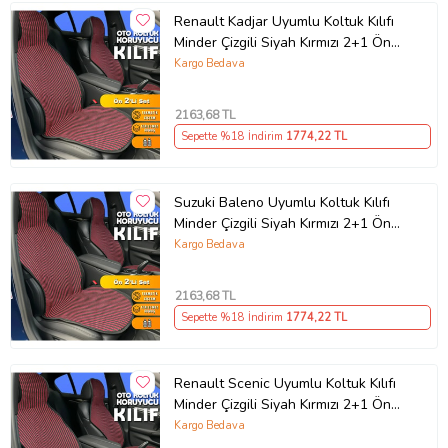
Renault Kadjar Uyumlu Koltuk Kılıfı
Minder Çizgili Siyah Kırmızı 2+1 Ön
Arka Set
Kargo Bedava
2163
,68 TL
Sepette %18 İndirim
1774
,22 TL
Suzuki Baleno Uyumlu Koltuk Kılıfı
Minder Çizgili Siyah Kırmızı 2+1 Ön
Arka Set
Kargo Bedava
2163
,68 TL
Sepette %18 İndirim
1774
,22 TL
Renault Scenic Uyumlu Koltuk Kılıfı
Minder Çizgili Siyah Kırmızı 2+1 Ön
Arka Set
Kargo Bedava