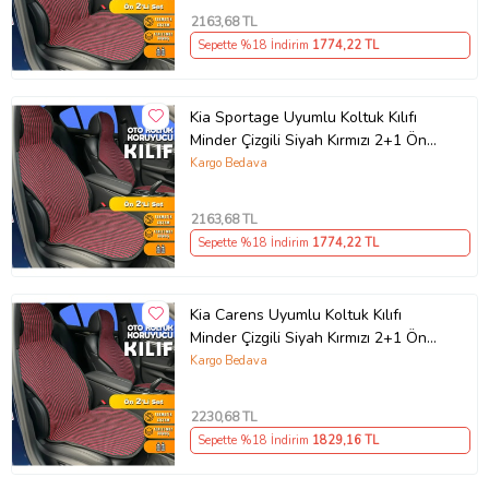
2163
,68 TL
Sepette %18 İndirim
1774
,22 TL
Kia Sportage Uyumlu Koltuk Kılıfı
Minder Çizgili Siyah Kırmızı 2+1 Ön
Arka Set
Kargo Bedava
2163
,68 TL
Sepette %18 İndirim
1774
,22 TL
Kia Carens Uyumlu Koltuk Kılıfı
Minder Çizgili Siyah Kırmızı 2+1 Ön
Arka Set
Kargo Bedava
2230
,68 TL
Sepette %18 İndirim
1829
,16 TL