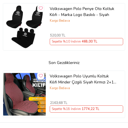
Volkswagen Polo Penye Oto Koltuk
Kılıfı - Marka Logo Baskılı - Siyah
Kargo Bedava
520
,00 TL
Sepette %10 İndirim
468
,00 TL
Son Gezdikleriniz
Volkswagen Polo Uyumlu Koltuk
Kılıfı Minder Çizgili Siyah Kırmızı 2+1
Ön Arka Set
Kargo Bedava
2163
,68 TL
Sepette %18 İndirim
1774
,22 TL