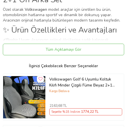
Özel olarak
Volkswagen
model araçlar için üretilen bu ürün,
otomobilinizin hatlarına sportif ve dinamik bir dokunuş yapar.
Aracınızın orijinal hatlarıyla bütünleşen modern tasarımı keşfedin.
✨ Ürün Özellikleri ve Avantajları
✔
Birebir Uyum:
Aracınızın orijinal ölçülerine sadık kalınarak
üretilmiştir.
Tüm Açıklamayı Gör
✔
Malzeme:
Dayanıklı ve uzun ömürlü malzeme.
Uygulama
Aracınızın ölçülerine uygundur. Montaj işlemi el yatkınlığı
İlginizi Çekebilecek Benzer Seçenekler
gerektirebilir.
Paket İçeriği
Volkswagen Golf 6 Uyumlu Koltuk
Kılıfı Minder Çizgili Füme Beyaz 2+1
Volkswagen Polo Uyumlu Koltuk Kılıfı Minder Çizgili Siyah Kırmızı
Ön Arka Set
Kargo Bedava
2+1 Ön Arka Set
Güvenli Teslimat
2163
,68 TL
Siparişleriniz darbe emici özel ambalajlarla, kargoda zarar
Sepette %18 İndirim
1774
,22 TL
görmeyecek şekilde paketlenerek tarafınıza ulaştırılır. %100
Müşteri memnuniyeti garantisiyle.
Ürün Kodu:
kcm21496299