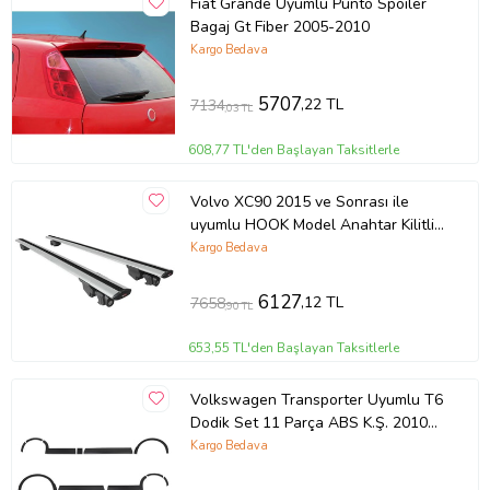
Fiat Grande Uyumlu Punto Spoiler
Bagaj Gt Fiber 2005-2010
Kargo Bedava
5707
,22 TL
7134
,03 TL
608,77 TL'den Başlayan Taksitlerle
Volvo XC90 2015 ve Sonrası ile
uyumlu HOOK Model Anahtar Kilitli
Ara Atkı Tavan Barı GRİ
Kargo Bedava
6127
,12 TL
7658
,90 TL
653,55 TL'den Başlayan Taksitlerle
Volkswagen Transporter Uyumlu T6
Dodik Set 11 Parça ABS K.Ş. 2010
2014 Model Aras
Kargo Bedava