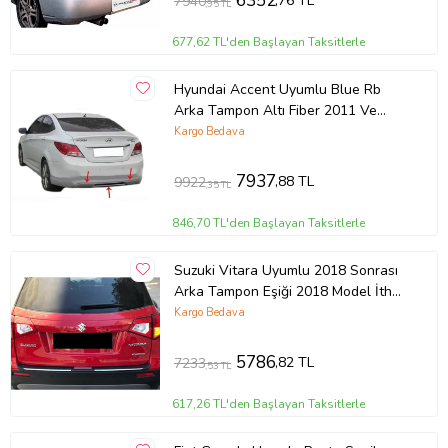
6352
,76 TL
7940
,95 TL
677,62 TL'den Başlayan Taksitlerle
Hyundai Accent Uyumlu Blue Rb
Arka Tampon Altı Fiber 2011 Ve
Sonrası
Kargo Bedava
7937
,88 TL
9922
,35 TL
846,70 TL'den Başlayan Taksitlerle
Suzuki Vitara Uyumlu 2018 Sonrası
Arka Tampon Eşiği 2018 Model İthal
Üründür
Kargo Bedava
5786
,82 TL
7233
,53 TL
617,26 TL'den Başlayan Taksitlerle