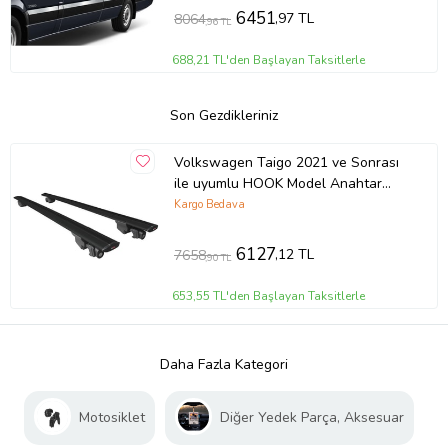
6451
,97 TL
8064
,96 TL
688,21 TL'den Başlayan Taksitlerle
Son Gezdikleriniz
Volkswagen Taigo 2021 ve Sonrası
ile uyumlu HOOK Model Anahtar
Kilitli Ara Atkı Tavan Barı SİYAH
Kargo Bedava
6127
,12 TL
7658
,90 TL
653,55 TL'den Başlayan Taksitlerle
Daha Fazla Kategori
Motosiklet
Diğer Yedek Parça, Aksesuar