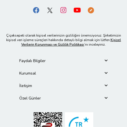
Çiçeksepeti olarak kişisel verilerinizin gizliliğini önemsiyoruz. Şirketimizin
kişisel veri işleme süreçleri hakkında detaylı bilgi almak için lütfen
Kişisel
Verilerin Korunması ve Gizlilik Politikası
’nı inceleyiniz.
Faydalı Bilgiler
Kurumsal
İletişim
Özel Günler