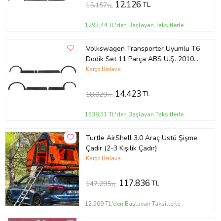
12.126
TL
15.157
TL
1293,44 TL'den Başlayan Taksitlerle
Volkswagen Transporter Uyumlu T6
Dodik Set 11 Parça ABS U.Ş. 2010
2014 Model Arası
Kargo Bedava
14.423
TL
18.029
TL
1538,51 TL'den Başlayan Taksitlerle
Turtle AirShell 3.0 Araç Üstü Şişme
Çadır (2-3 Kişilik Çadır)
Kargo Bedava
117.836
TL
147.295
TL
12.569 TL'den Başlayan Taksitlerle