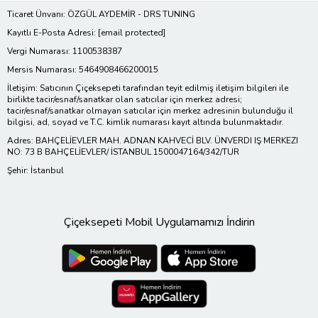
Ticaret Ünvanı: ÖZGÜL AYDEMİR - DRS TUNING
Kayıtlı E-Posta Adresi:
[email protected]
Vergi Numarası: 1100538387
Mersis Numarası: 5464908466200015
İletişim: Satıcının Çiçeksepeti tarafından teyit edilmiş iletişim bilgileri ile
birlikte tacir/esnaf/sanatkar olan satıcılar için merkez adresi;
tacir/esnaf/sanatkar olmayan satıcılar için merkez adresinin bulunduğu il
bilgisi, ad, soyad ve T.C. kimlik numarası kayıt altında bulunmaktadır.
Adres: BAHÇELİEVLER MAH. ADNAN KAHVECİ BLV. ÜNVERDI IŞ MERKEZI
NO: 73 B BAHÇELİEVLER/ İSTANBUL 1500047164/342/TUR
Şehir: İstanbul
Çiçeksepeti Mobil Uygulamamızı İndirin