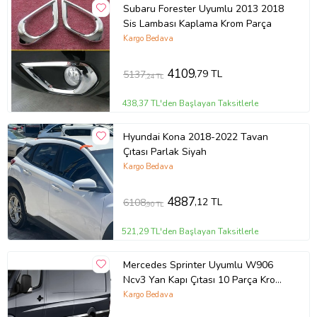
Subaru Forester Uyumlu 2013 2018
Sis Lambası Kaplama Krom Parça
Kargo Bedava
4109
,79 TL
5137
,24 TL
438,37 TL'den Başlayan Taksitlerle
Hyundai Kona 2018-2022 Tavan
Çıtası Parlak Siyah
Kargo Bedava
4887
,12 TL
6108
,90 TL
521,29 TL'den Başlayan Taksitlerle
Mercedes Sprinter Uyumlu W906
Ncv3 Yan Kapı Çıtası 10 Parça Krom
(Extra Uzun) 2006 Ve Sonrası
Kargo Bedava