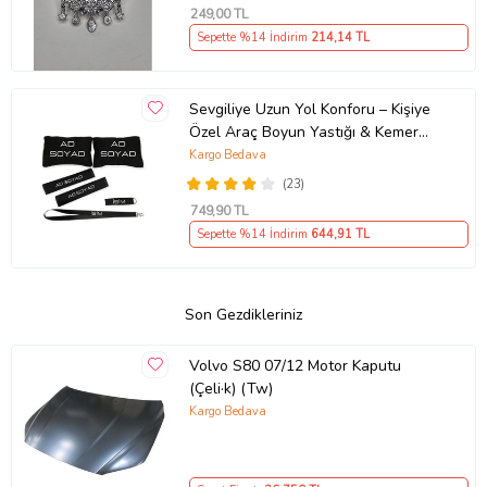
249
,00 TL
Sepette %14 İndirim
214
,14 TL
Sevgiliye Uzun Yol Konforu – Kişiye
Özel Araç Boyun Yastığı & Kemer
Pedi Hediye Seti
Kargo Bedava
(23)
749
,90 TL
Sepette %14 İndirim
644
,91 TL
Son Gezdikleriniz
Volvo S80 07/12 Motor Kaputu
(Çeli·k) (Tw)
Kargo Bedava