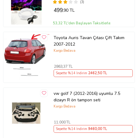
(3)
499
,90 TL
53,32 TL'den Başlayan Taksitlerle
Toyota Auris Tavan Çıtası Çift Takım
2007-2012
Kargo Bedava
2863
,37 TL
Sepette %14 İndirim
2462
,50 TL
vw golf 7 (2012-2016) uyumlu 7.5
dizayn R ön tampon seti
Kargo Bedava
11.000
TL
Sepette %14 İndirim
9460
,00 TL