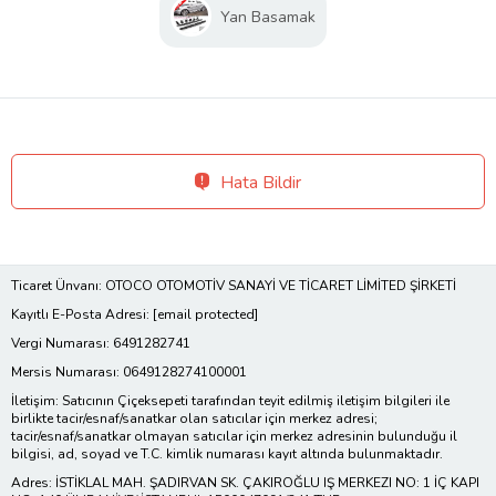
Yan Basamak
Hata Bildir
Ticaret Ünvanı: OTOCO OTOMOTİV SANAYİ VE TİCARET LİMİTED ŞİRKETİ
Kayıtlı E-Posta Adresi:
[email protected]
Vergi Numarası: 6491282741
Mersis Numarası: 0649128274100001
İletişim: Satıcının Çiçeksepeti tarafından teyit edilmiş iletişim bilgileri ile
birlikte tacir/esnaf/sanatkar olan satıcılar için merkez adresi;
tacir/esnaf/sanatkar olmayan satıcılar için merkez adresinin bulunduğu il
bilgisi, ad, soyad ve T.C. kimlik numarası kayıt altında bulunmaktadır.
Adres: İSTİKLAL MAH. ŞADIRVAN SK. ÇAKIROĞLU IŞ MERKEZI NO: 1 İÇ KAPI