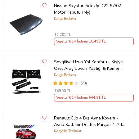
Nissan Skystar Pick Up D22 97/02
Motor Kaputu (My)
Kargo Bedava
12.201
TL
Sepette %14 İndirim
10.493
TL
Sevgiliye Uzun Yol Konforu – Kişiye
Özel Araç Boyun Yastığı & Kemer
Pedi Hediye Seti
Kargo Bedava
(23)
749
,90 TL
Sepette %14 İndirim
644
,91 TL
Renault Clio 4 Dış Ayna Kovanı -
Ayna Katlanır Destek Parçası 1 Adet
490307706 M3625
Kargo ile Teslimat