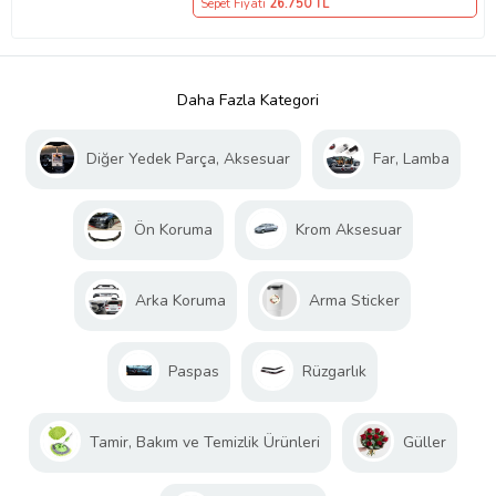
Sepet Fiyatı
26.750
TL
Daha Fazla Kategori
Diğer Yedek Parça, Aksesuar
Far, Lamba
Ön Koruma
Krom Aksesuar
Arka Koruma
Arma Sticker
Paspas
Rüzgarlık
Tamir, Bakım ve Temizlik Ürünleri
Güller