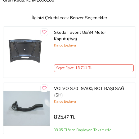
Ürün Kodu:
kcm42696186
İlginizi Çekebilecek Benzer Seçenekler
Skoda Favorit 88/94 Motor
Kaputu(tyg)
Kargo Bedava
Sepet Fiyatı
13.711
TL
VOLVO S70- 97/00; ROT BAŞI SAĞ
(SH)
Kargo Bedava
825
,47 TL
88,05 TL'den Başlayan Taksitlerle