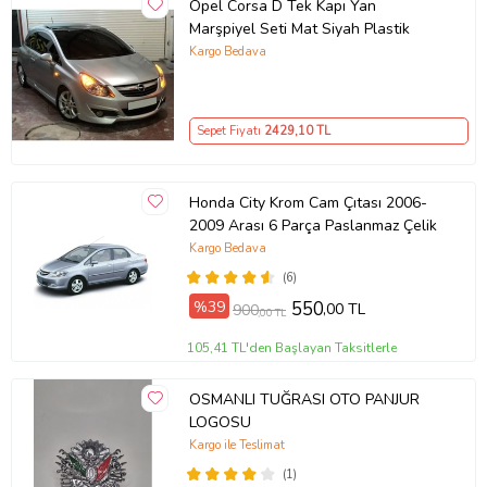
Opel Corsa D Tek Kapı Yan
Marşpiyel Seti Mat Siyah Plastik
Kargo Bedava
Sepet Fiyatı
2429
,10 TL
Honda City Krom Cam Çıtası 2006-
2009 Arası 6 Parça Paslanmaz Çelik
Kargo Bedava
(6)
%39
550
,00 TL
900
,00 TL
105,41 TL'den Başlayan Taksitlerle
OSMANLI TUĞRASI OTO PANJUR
LOGOSU
Kargo ile Teslimat
(1)