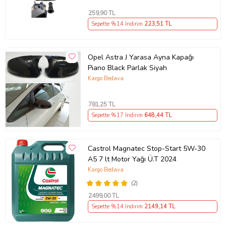
259
,90 TL
Sepette %14 İndirim
223
,51 TL
Opel Astra J Yarasa Ayna Kapağı
Piano Black Parlak Siyah
Kargo Bedava
781
,25 TL
Sepette %17 İndirim
648
,44 TL
Castrol Magnatec Stop-Start 5W-30
A5 7 lt Motor Yağı Ü.T 2024
Kargo Bedava
(2)
2499
,00 TL
Sepette %14 İndirim
2149
,14 TL