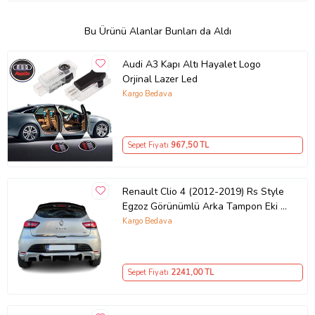
Bu Ürünü Alanlar Bunları da Aldı
Audi A3 Kapı Altı Hayalet Logo
Orjinal Lazer Led
Kargo Bedava
Sepet Fiyatı
967
,50 TL
Renault Clio 4 (2012-2019) Rs Style
Egzoz Görünümlü Arka Tampon Eki -
Difüzör (Plastik)
Kargo Bedava
Sepet Fiyatı
2241
,00 TL