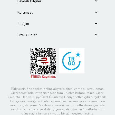
Faydalı Bilgiler
Kurumsal
İletişim
Özel Günler
Türkiye’nin önde gelen online alışveriş sitesi ve mobil uygulaması
Çiçeksepeti’nde, ihtiyacınız olan tüm ürünleri bulabilirsiniz. Çiçek,
Çikolata, Hediye, Kişiye Özel Ürünler ve Hediye Setleri gibi birçok farklı
kategoride aradığınız binlerce ürünü sizlere sunuyor ve zamanında
kapınıza getiriyoruz! Siz de ister sevdiklerinizi mutlu etmek için, ister
kendiniz için sipariş verebilir; Çiçeksepeti Extra’nın fırsatlarla dolu
dünyasıyla tanışarak mutlu bir gün geçirebilirsiniz.