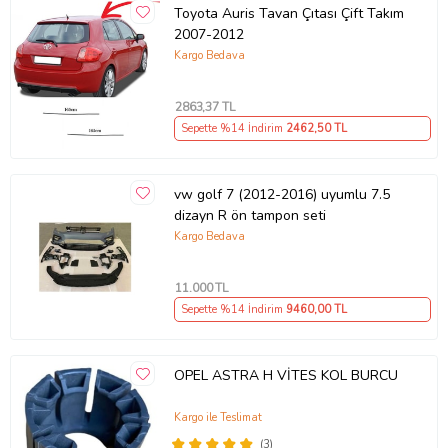
Toyota Auris Tavan Çıtası Çift Takım
2007-2012
Kargo Bedava
2863
,37 TL
Sepette %14 İndirim
2462
,50 TL
vw golf 7 (2012-2016) uyumlu 7.5
dizayn R ön tampon seti
Kargo Bedava
11.000
TL
Sepette %14 İndirim
9460
,00 TL
OPEL ASTRA H VİTES KOL BURCU
Kargo ile Teslimat
(3)