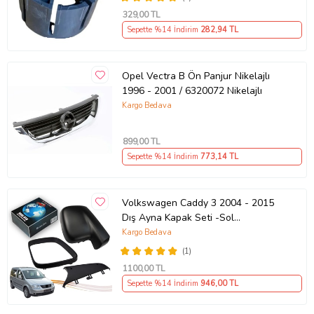
329
,00 TL
Sepette %14 İndirim
282
,94 TL
Opel Vectra B Ön Panjur Nikelajlı
1996 - 2001 / 6320072 Nikelajlı
Kargo Bedava
899
,00 TL
Sepette %14 İndirim
773
,14 TL
Volkswagen Caddy 3 2004 - 2015
Dış Ayna Kapak Seti -Sol
7E18575289 B9
Kargo Bedava
(1)
1100
,00 TL
Sepette %14 İndirim
946
,00 TL