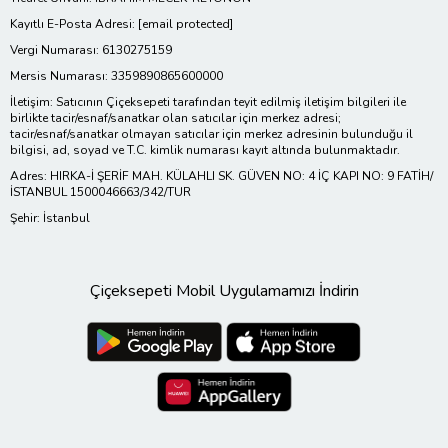
Kayıtlı E-Posta Adresi:
[email protected]
Vergi Numarası: 6130275159
Mersis Numarası: 3359890865600000
İletişim: Satıcının Çiçeksepeti tarafından teyit edilmiş iletişim bilgileri ile
birlikte tacir/esnaf/sanatkar olan satıcılar için merkez adresi;
tacir/esnaf/sanatkar olmayan satıcılar için merkez adresinin bulunduğu il
bilgisi, ad, soyad ve T.C. kimlik numarası kayıt altında bulunmaktadır.
Adres: HIRKA-İ ŞERİF MAH. KÜLAHLI SK. GÜVEN NO: 4 İÇ KAPI NO: 9 FATİH/
İSTANBUL 1500046663/342/TUR
Şehir: İstanbul
Çiçeksepeti Mobil Uygulamamızı İndirin