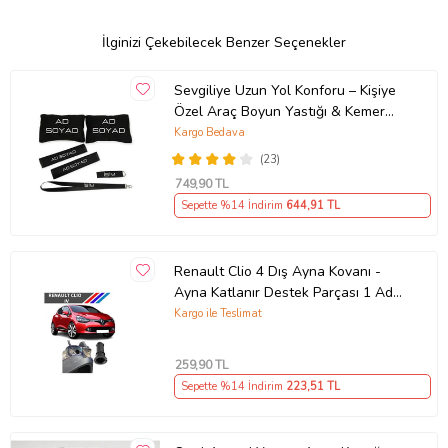
İlginizi Çekebilecek Benzer Seçenekler
Sevgiliye Uzun Yol Konforu – Kişiye
Özel Araç Boyun Yastığı & Kemer
Pedi Hediye Seti
Kargo Bedava
(23)
749
,90 TL
Sepette %14 İndirim
644
,91 TL
Renault Clio 4 Dış Ayna Kovanı -
Ayna Katlanır Destek Parçası 1 Adet
490307706 M3625
Kargo ile Teslimat
259
,90 TL
Sepette %14 İndirim
223
,51 TL