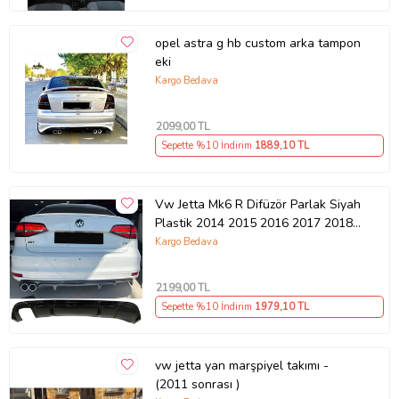
opel astra g hb custom arka tampon
eki
Kargo Bedava
2099
,00 TL
Sepette %10 İndirim
1889
,10 TL
Vw Jetta Mk6 R Difüzör Parlak Siyah
Plastik 2014 2015 2016 2017 2018
Arka-difizör-bodykit-ek-karlık
Kargo Bedava
2199
,00 TL
Sepette %10 İndirim
1979
,10 TL
vw jetta yan marşpiyel takımı -
(2011 sonrası )