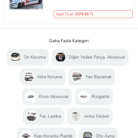
Sepet Fiyatı
3079
,99 TL
Daha Fazla Kategori
Ön Koruma
Diğer Yedek Parça, Aksesuar
Arka Koruma
Yan Basamak
Krom Aksesuar
Rüzgarlık
Far, Lamba
Arma Sticker
Kapı Koruma Plastik
Oto Ayna