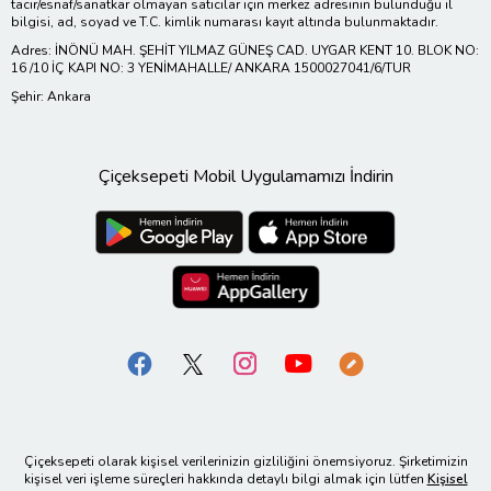
tacir/esnaf/sanatkar olmayan satıcılar için merkez adresinin bulunduğu il
bilgisi, ad, soyad ve T.C. kimlik numarası kayıt altında bulunmaktadır.
Adres: İNÖNÜ MAH. ŞEHİT YILMAZ GÜNEŞ CAD. UYGAR KENT 10. BLOK NO:
16 /10 İÇ KAPI NO: 3 YENİMAHALLE/ ANKARA 1500027041/6/TUR
Şehir: Ankara
Çiçeksepeti Mobil Uygulamamızı İndirin
Çiçeksepeti olarak kişisel verilerinizin gizliliğini önemsiyoruz. Şirketimizin
kişisel veri işleme süreçleri hakkında detaylı bilgi almak için lütfen
Kişisel