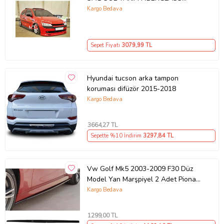
BOYASIZ
Kargo Bedava
Sepet Fiyatı
3079
,99 TL
Hyundai tucson arka tampon
koruması difüzör 2015-2018
Kargo Bedava
3664
,27 TL
Sepette %10 İndirim
3297
,84 TL
Vw Golf Mk5 2003-2009 F30 Düz
Model Yan Marşpiyel 2 Adet Piona
Black
Kargo Bedava
1299
,00 TL