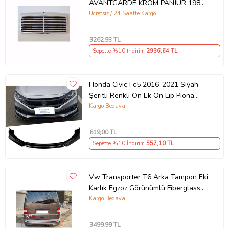
AVANTGARDE KROM PANJUR 1985-
1993
Ücretsiz / 24 Saatte Kargo
3262
,93 TL
Sepette %10 İndirim
2936
,64 TL
Honda Civic Fc5 2016-2021 Siyah
Şeritli Renkli Ön Ek Ön Lip Piona
Black 4 Prç
Kargo Bedava
619
,00 TL
Sepette %10 İndirim
557
,10 TL
Vw Transporter T6 Arka Tampon Eki
Karlık Egzoz Görünümlü Fiberglass
Boyasız Uyumlu
Kargo Bedava
3499
,99 TL