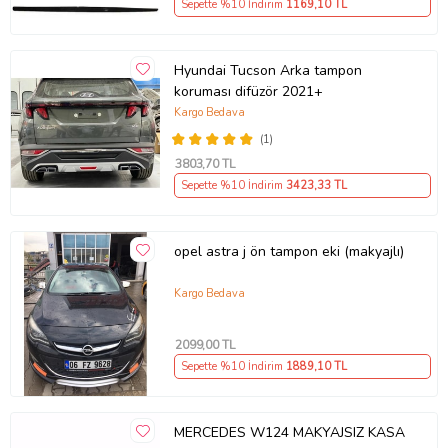
Sepette %10 İndirim
1169
,10 TL
Hyundai Tucson Arka tampon
koruması difüzör 2021+
Kargo Bedava
(1)
3803
,70 TL
Sepette %10 İndirim
3423
,33 TL
opel astra j ön tampon eki (makyajlı)
Kargo Bedava
2099
,00 TL
Sepette %10 İndirim
1889
,10 TL
MERCEDES W124 MAKYAJSIZ KASA