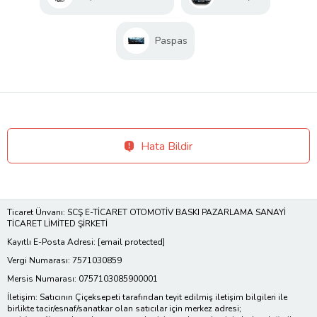
Paspas
Hata Bildir
Ticaret Ünvanı: SCŞ E-TİCARET OTOMOTİV BASKI PAZARLAMA SANAYİ
TİCARET LİMİTED ŞİRKETİ
Kayıtlı E-Posta Adresi:
[email protected]
Vergi Numarası: 7571030859
Mersis Numarası: 0757103085900001
İletişim: Satıcının Çiçeksepeti tarafından teyit edilmiş iletişim bilgileri ile
birlikte tacir/esnaf/sanatkar olan satıcılar için merkez adresi;