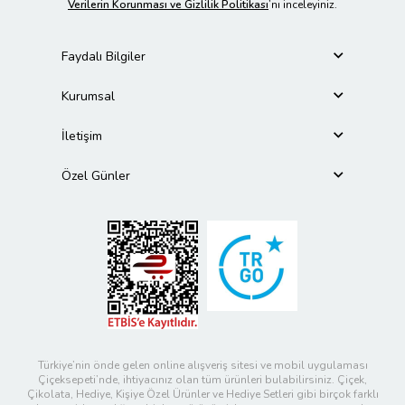
Verilerin Korunması ve Gizlilik Politikası
’nı inceleyiniz.
Faydalı Bilgiler
Kurumsal
İletişim
Özel Günler
Türkiye’nin önde gelen online alışveriş sitesi ve mobil uygulaması
Çiçeksepeti’nde, ihtiyacınız olan tüm ürünleri bulabilirsiniz. Çiçek,
Çikolata, Hediye, Kişiye Özel Ürünler ve Hediye Setleri gibi birçok farklı