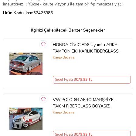
imalatcıyız.; ; Yüksek kalite vizyonu ile tam bir f/p mağazasıyız.; ;
Ürün Kodu:
kcm32425986
İlginizi Çekebilecek Benzer Seçenekler
HONDA CİVİC FD6 Uyumlu ARKA
TAMPON EKİ KARLIK FİBERGLASS
BOYASIZ
Kargo Bedava
Sepet Fiyatı
3079
,99 TL
VW POLO 6R AERO MARŞPİYEL
TAKIM FİBERGLASS BOYASIZ
Kargo Bedava
Sepet Fiyatı
3079
,99 TL