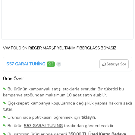
VW POLO 9N RİEGER MARŞPİYEL TAKIM FİBERGLASS BOYASIZ
S57 GARAJ TUNİNG
9,3
Satıcıya Sor
Ürün Özeti
Bu ürünün kampanyalı satışı stoklarla sınırlıdır. Bir tüketici bu
kampanya stoğundan maksimum 10 adet satın alabilir.
Çiçeksepeti kampanya koşullarında değişiklik yapma hakkını saklı
tutar.
Ürünün iade politikasını öğrenmek için
tıklayın.
Bu ürün
S57 GARAJ TUNİNG
tarafından gönderilecektir.
Bu satıcının ürünlerinde geçerli
350,00 TL Üzeri Kargo Bedava