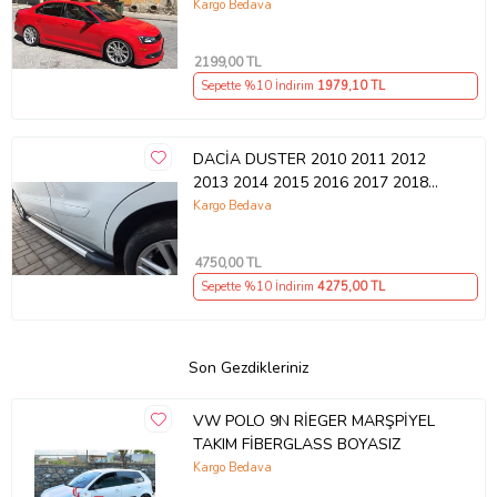
Kargo Bedava
2199
,00 TL
Sepette %10 İndirim
1979
,10 TL
DACİA DUSTER 2010 2011 2012
2013 2014 2015 2016 2017 2018
YAN BASAMAK YAN KORUMA
Kargo Bedava
4750
,00 TL
Sepette %10 İndirim
4275
,00 TL
Son Gezdikleriniz
VW POLO 9N RİEGER MARŞPİYEL
TAKIM FİBERGLASS BOYASIZ
Kargo Bedava