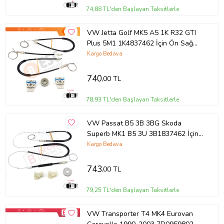
74,88 TL'den Başlayan Taksitlerle
VW Jetta Golf MK5 A5 1K R32 GTI
Plus 5M1 1K4837462 İçin Ön Sağ
Kapı Cam Kriko Tamir Seti
Kargo Bedava
740
,00 TL
78,93 TL'den Başlayan Taksitlerle
VW Passat B5 3B 3BG Skoda
Superb MK1 B5 3U 3B1837462 İçin
Ön Sağ Cam Kriko Tamir Seti
Kargo Bedava
743
,00 TL
79,25 TL'den Başlayan Taksitlerle
VW Transporter T4 MK4 Eurovan