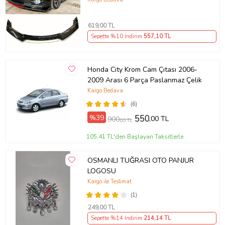
619
,00 TL
Sepette %10 İndirim
557
,10 TL
Honda City Krom Cam Çıtası 2006-
2009 Arası 6 Parça Paslanmaz Çelik
Kargo Bedava
(6)
%39
550
,00 TL
900
,00 TL
105,41 TL'den Başlayan Taksitlerle
OSMANLI TUĞRASI OTO PANJUR
LOGOSU
Kargo ile Teslimat
(1)
249
,00 TL
Sepette %14 İndirim
214
,14 TL