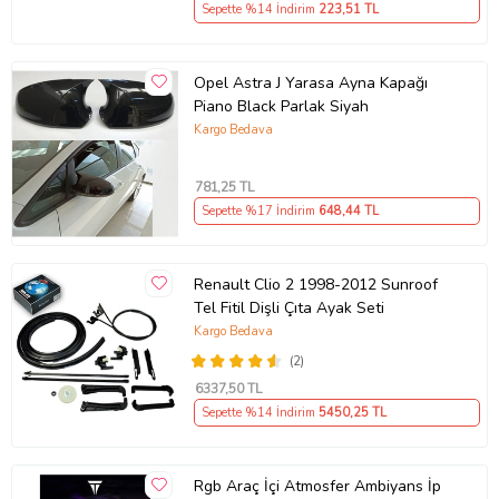
Sepette %14 İndirim
223
,51 TL
Opel Astra J Yarasa Ayna Kapağı
Piano Black Parlak Siyah
Kargo Bedava
781
,25 TL
Sepette %17 İndirim
648
,44 TL
Renault Clio 2 1998-2012 Sunroof
Tel Fitil Dişli Çıta Ayak Seti
Kargo Bedava
(2)
6337
,50 TL
Sepette %14 İndirim
5450
,25 TL
Rgb Araç İçi Atmosfer Ambiyans İp