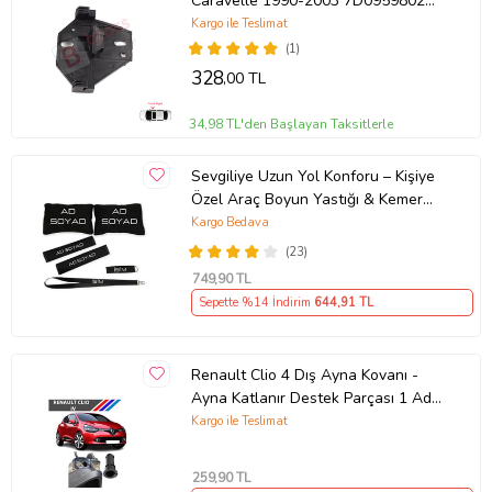
Caravelle 1990-2003 7D0959802
İçin Ön Sağ Cam Kriko Tamir Klips
Kargo ile Teslimat
Ayağı
(1)
328
,00 TL
34,98 TL'den Başlayan Taksitlerle
Sevgiliye Uzun Yol Konforu – Kişiye
Özel Araç Boyun Yastığı & Kemer
Pedi Hediye Seti
Kargo Bedava
(23)
749
,90 TL
Sepette %14 İndirim
644
,91 TL
Renault Clio 4 Dış Ayna Kovanı -
Ayna Katlanır Destek Parçası 1 Adet
490307706 M3625
Kargo ile Teslimat
259
,90 TL