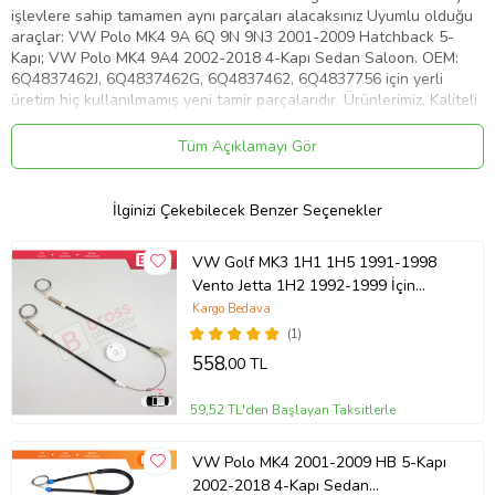
işlevlere sahip tamamen aynı parçaları alacaksınız Uyumlu olduğu
araçlar: VW Polo MK4 9A 6Q 9N 9N3 2001-2009 Hatchback 5-
Kapı; VW Polo MK4 9A4 2002-2018 4-Kapı Sedan Saloon. OEM:
6Q4837462J, 6Q4837462G, 6Q4837462, 6Q4837756 için yerli
üretim hiç kullanılmamış yeni tamir parçalarıdır. Ürünlerimiz, Kaliteli
Yerli Üretim Yan Sanayii Ürünüdür, OEM Numaraları Sadece
Referans İçindir. Lütfen satın almadan önce kendi parçanızı bizim
Tüm Açıklamayı Gör
ürün resimleri ile kıyaslayınız.
Ürün Kodu:
kcm22148925
İlginizi Çekebilecek Benzer Seçenekler
VW Golf MK3 1H1 1H5 1991-1998
Vento Jetta 1H2 1992-1999 İçin
Elektrikli Arka Sağ Kapı Cam Kriko
Kargo Bedava
Seti
(1)
558
,00 TL
59,52 TL'den Başlayan Taksitlerle
VW Polo MK4 2001-2009 HB 5-Kapı
2002-2018 4-Kapı Sedan