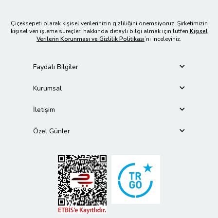
Çiçeksepeti olarak kişisel verilerinizin gizliliğini önemsiyoruz. Şirketimizin
kişisel veri işleme süreçleri hakkında detaylı bilgi almak için lütfen
Kişisel
Verilerin Korunması ve Gizlilik Politikası
’nı inceleyiniz.
Faydalı Bilgiler
Kurumsal
İletişim
Özel Günler