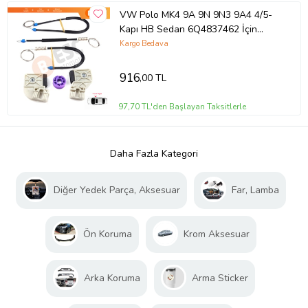
VW Polo MK4 9A 9N 9N3 9A4 4/5-
Kapı HB Sedan 6Q4837462 İçin
Elektrikli Ön Sağ Cam Kriko Tamir
Kargo Bedava
Seti
916
,00 TL
97,70 TL'den Başlayan Taksitlerle
Daha Fazla Kategori
Diğer Yedek Parça, Aksesuar
Far, Lamba
Ön Koruma
Krom Aksesuar
Arka Koruma
Arma Sticker