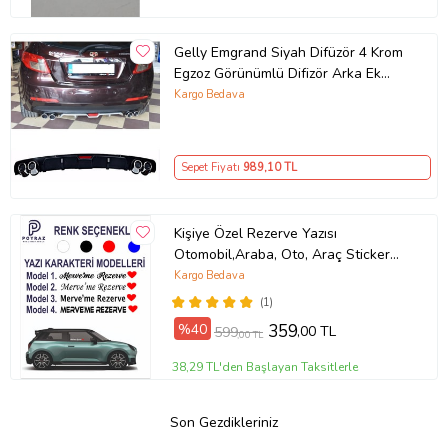
Gelly Emgrand Siyah Difüzör 4 Krom
Egzoz Görünümlü Difizör Arka Ek
Body Kit
Kargo Bedava
Sepet Fiyatı
989
,10 TL
Kişiye Özel Rezerve Yazısı
Otomobil,Araba, Oto, Araç Sticker
(Parlak Beyaz)
Kargo Bedava
(1)
%40
359
,00 TL
599
,00 TL
38,29 TL'den Başlayan Taksitlerle
Son Gezdikleriniz