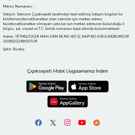
Mersis Numarası: -
İletişim: Satıcının Çiçeksepeti tarafından teyit edilmiş iletişim bilgileri ile
birlikte tacir/esnaf/sanatkar olan satıcılar için merkez adresi;
tacir/esnaf/sanatkar olmayan satıcılar için merkez adresinin bulunduğu il
bilgisi, ad, soyad ve T.C. kimlik numarası kayıt altında bulunmaktadır.
Adres: YETMİŞ EVLER MAH.2494 SK.NO.4/O İÇ KAPI NO.6 BUCAK/BURDUR
1500033249/15/TUR
Şehir: Burdur
Çiçeksepeti Mobil Uygulamamızı İndirin