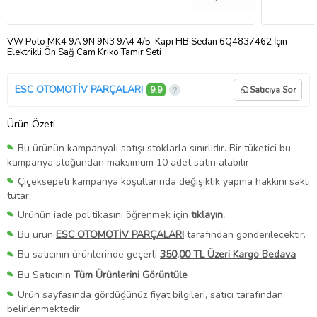
VW Polo MK4 9A 9N 9N3 9A4 4/5-Kapı HB Sedan 6Q4837462 İçin
Elektrikli Ön Sağ Cam Kriko Tamir Seti
ESC OTOMOTİV PARÇALARI
9,9
Satıcıya Sor
Ürün Özeti
Bu ürünün kampanyalı satışı stoklarla sınırlıdır. Bir tüketici bu
kampanya stoğundan maksimum 10 adet satın alabilir.
Çiçeksepeti kampanya koşullarında değişiklik yapma hakkını saklı
tutar.
Ürünün iade politikasını öğrenmek için
tıklayın.
Bu ürün
ESC OTOMOTİV PARÇALARI
tarafından gönderilecektir.
Bu satıcının ürünlerinde geçerli
350,00 TL Üzeri Kargo Bedava
Bu Satıcının
Tüm Ürünlerini Görüntüle
Ürün sayfasında gördüğünüz fiyat bilgileri, satıcı tarafından
belirlenmektedir.