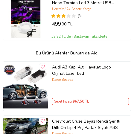
Neon Torpido Led 3 Metre USB
Girişli
Ücretsiz / 24 Saatte Kargo
(3)
499
,90 TL
53,32 TL'den Başlayan Taksitlerle
Bu Ürünü Alanlar Bunları da Aldı
Audi A3 Kapı Altı Hayalet Logo
Orjinal Lazer Led
Kargo Bedava
Sepet Fiyatı
967
,50 TL
Chevrolet Cruze Beyaz Renkli Şeritli
Dilli Ön Lip 4 Prç Parlak Siyah ABS
Kargo Bedava