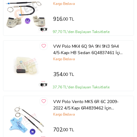
6Q4837461 İçin Ön Sol Cam Kriko
Kargo Bedava
Tamir Seti
916
,00 TL
97,70 TL'den Başlayan Taksitlerle
VW Polo MK4 6Q 9A 9N 9N3 9A4
4/5-Kapı HB Sedan 6Q4837461 İçin
Ön Sol Cam Kriko Tamir Klipsi L1
Kargo Bedava
354
,00 TL
37,76 TL'den Başlayan Taksitlerle
VW Polo Vento MK5 6R 6C 2009-
2022 4/5 Kapı 6R4839462 İçin
Elektrikli Arka Sağ Cam Kriko Tamir
Kargo Bedava
Seti
702
,00 TL