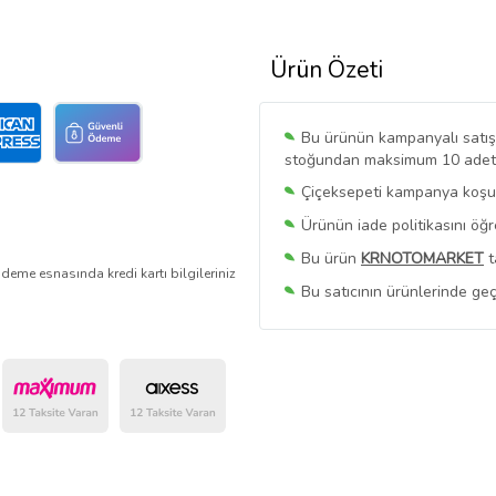
Ürün Özeti
Bu ürünün kampanyalı satışı 
stoğundan maksimum 10 adet sa
Çiçeksepeti kampanya koşull
Ürünün iade politikasını öğ
Bu ürün
KRNOTOMARKET
t
deme esnasında kredi kartı bilgileriniz
Bu satıcının ürünlerinde geç
Bu Satıcının
Tüm Ürünlerini
Ürün sayfasında gördüğünüz f
belirlenmektedir.