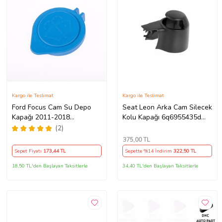
Kargo ile Teslimat
Kargo ile Teslimat
Ford Focus Cam Su Depo
Seat Leon Arka Cam Silecek
Kapağı 2011-2018
Kolu Kapağı 6q6955435d
Bm5117632Aa
2009-2012 Model Arası
(2)
Araçlara Uyumlu
375
,00 TL
Sepet Fiyatı
173
,44 TL
Sepette %14 İndirim
322
,50 TL
18,50 TL'den Başlayan Taksitlerle
34,40 TL'den Başlayan Taksitlerle