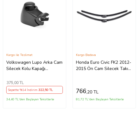
Kargo ile Teslimat
Kargo Bedava
Volkswagen Lupo Arka Cam
Honda Euro Civic FK2 2012-
Silecek Kolu Kapağı
2015 Ön Cam Silecek Takımı
1j6955435 1998-2005
Silgeç 70x58cm
Model Arası Araçlara
375
,00 TL
Uyumlu
766
Sepette %14 İndirim
322
,50 TL
,20 TL
34,40 TL'den Başlayan Taksitlerle
81,72 TL'den Başlayan Taksitlerle