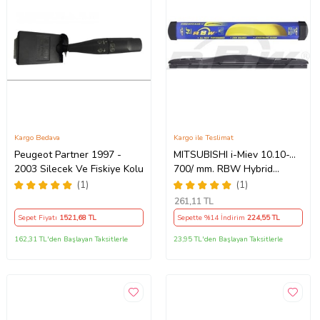
Kargo Bedava
Kargo ile Teslimat
Peugeot Partner 1997 -
MITSUBISHI i-Miev 10.10-...
2003 Silecek Ve Fiskiye Kolu
700/ mm. RBW Hybrid
Silecek. U Kanca Uyumlu
(1)
(1)
Hibrit
261
,11 TL
Sepet Fiyatı
1521
,68 TL
Sepette %14 İndirim
224
,55 TL
162,31 TL'den Başlayan Taksitlerle
23,95 TL'den Başlayan Taksitlerle