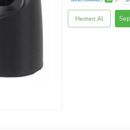
KRNOTOMARKET
9,8
Sep
Hemen Al