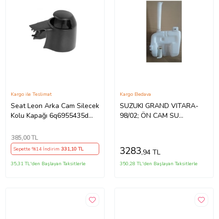
Kargo ile Teslimat
Kargo Bedava
Seat Leon Arka Cam Silecek
SUZUKI GRAND VITARA-
Kolu Kapağı 6q6955435d
98/02; ÖN CAM SU
2009-2012 Model Arası
BİDONU/DEPOSU
Araçlara Uyumlu
(MOTORLU) (TW) 38400-
385
,00 TL
60P02 532-2978
3283
Sepette %14 İndirim
331
,10 TL
,94 TL
35,31 TL'den Başlayan Taksitlerle
350,28 TL'den Başlayan Taksitlerle