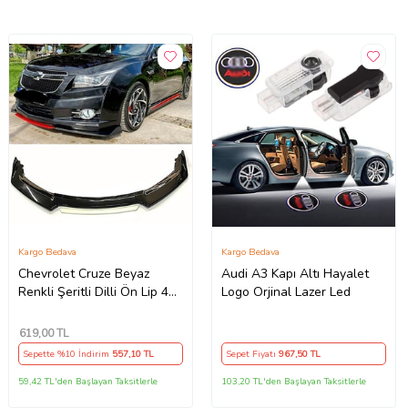
Kargo Bedava
Kargo Bedava
Chevrolet Cruze Beyaz
Audi A3 Kapı Altı Hayalet
Renkli Şeritli Dilli Ön Lip 4
Logo Orjinal Lazer Led
Prç Parlak Siyah ABS
619
,00 TL
Sepette %10 İndirim
557
,10 TL
Sepet Fiyatı
967
,50 TL
59,42 TL'den Başlayan Taksitlerle
103,20 TL'den Başlayan Taksitlerle