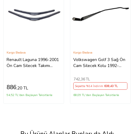
Kargo Bedava
Kargo Bedava
Renault Laguna 1996-2001
Volkswagen Golf 3 Sağ Ön
Ön Cam Silecek Takımı
Cam Silecek Kolu 1992-
Silgeç Seti 60x45cm
-1997
742
,36 TL
886
Sepette %14 İndirim
638
,43 TL
,20 TL
94,52 TL'den Başlayan Taksitlerle
68,09 TL'den Başlayan Taksitlerle