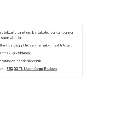
stoklarla sınırlıdır. Bir tüketici bu kampanya
tın alabilir.
arında değişiklik yapma hakkını saklı tutar.
renmek için
tıklayın.
arafından gönderilecektir.
erli
350,00 TL Üzeri Kargo Bedava
 Görüntüle
iyat bilgileri, satıcı tarafından