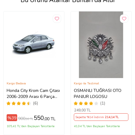
Bu Ürünü Alanlar Bunları da Aldı
Kargo Bedava
Kargo ile Teslimat
Honda City Krom Cam Çıtası
OSMANLI TUĞRASI OTO
2006-2009 Arası 6 Parça
PANJUR LOGOSU
Paslanmaz Çelik
(6)
(1)
249
,00 TL
550
%39
Sepette %14 İndirim
214
,14 TL
900
,00 TL
,00 TL
105,41 TL'den Başlayan Taksitlerle
41,04 TL'den Başlayan Taksitlerle