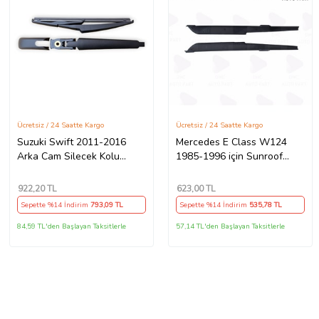
Ücretsiz / 24 Saatte Kargo
Ücretsiz / 24 Saatte Kargo
Suzuki Swift 2011-2016
Mercedes E Class W124
Arka Cam Silecek Kolu
1985-1996 için Sunroof
Kapak Takımı
Rüzgar Kapağı (Sağ - Sol)
922
,20 TL
623
,00 TL
Sepette %14 İndirim
793
,09 TL
Sepette %14 İndirim
535
,78 TL
84,59 TL'den Başlayan Taksitlerle
57,14 TL'den Başlayan Taksitlerle