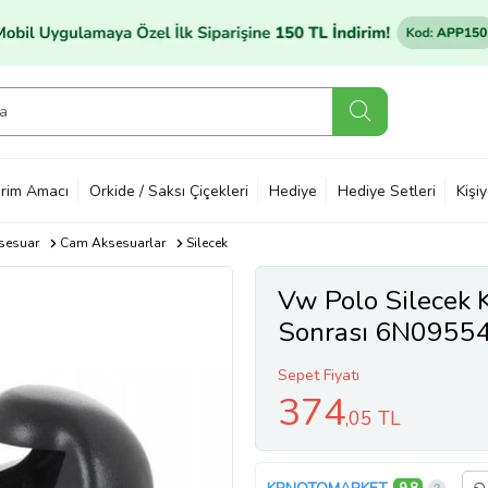
rim Amacı
Orkide / Saksı Çiçekleri
Hediye
Hediye Setleri
Kişi
sesuar
Cam Aksesuarlar
Silecek
Vw Polo Silecek 
Sonrası 6N0955
Sepet Fiyatı
374
,05 TL