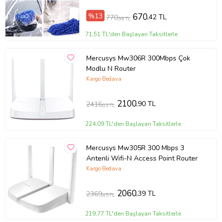
%13
670
,42 TL
770
,98 TL
71,51 TL'den Başlayan Taksitlerle
Mercusys Mw306R 300Mbps Çok
Modlu N Router
Kargo Bedava
2100
,90 TL
2416
,03 TL
224,09 TL'den Başlayan Taksitlerle
Mercusys Mw305R 300 Mbps 3
Antenli Wifi-N Access Point Router
Kargo Bedava
2060
,39 TL
2369
,45 TL
219,77 TL'den Başlayan Taksitlerle