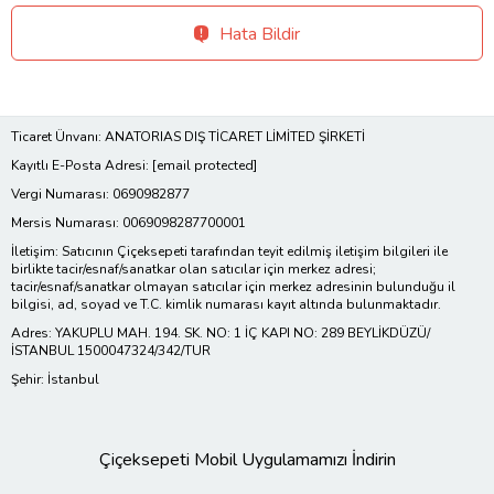
Hata Bildir
Ticaret Ünvanı: ANATORIAS DIŞ TİCARET LİMİTED ŞİRKETİ
Kayıtlı E-Posta Adresi:
[email protected]
Vergi Numarası: 0690982877
Mersis Numarası: 0069098287700001
İletişim: Satıcının Çiçeksepeti tarafından teyit edilmiş iletişim bilgileri ile
birlikte tacir/esnaf/sanatkar olan satıcılar için merkez adresi;
tacir/esnaf/sanatkar olmayan satıcılar için merkez adresinin bulunduğu il
bilgisi, ad, soyad ve T.C. kimlik numarası kayıt altında bulunmaktadır.
Adres: YAKUPLU MAH. 194. SK. NO: 1 İÇ KAPI NO: 289 BEYLİKDÜZÜ/
İSTANBUL 1500047324/342/TUR
Şehir: İstanbul
Çiçeksepeti Mobil Uygulamamızı İndirin