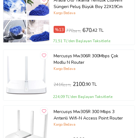
Araba Oto Yıkama Temizlik Eldiveni
Süngeri Peluş Büyük Boy 22X19Cm
Kargo Bedava
%13
670
,42 TL
770
,98 TL
71,51 TL'den Başlayan Taksitlerle
Mercusys Mw306R 300Mbps Çok
Modlu N Router
Kargo Bedava
2100
,90 TL
2416
,03 TL
224,09 TL'den Başlayan Taksitlerle
Mercusys Mw305R 300 Mbps 3
Antenli Wifi-N Access Point Router
Kargo Bedava