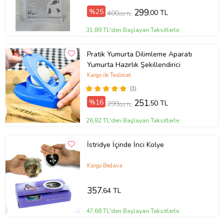
%25
299
,00 TL
400
,00 TL
31,89 TL'den Başlayan Taksitlerle
Pratik Yumurta Dilimleme Aparatı
Yumurta Hazırlık Şekillendirici
Kargo ile Teslimat
(1)
%16
251
,50 TL
299
,00 TL
26,82 TL'den Başlayan Taksitlerle
İstridye İçinde İnci Kolye
Kargo Bedava
357
,64 TL
47,68 TL'den Başlayan Taksitlerle