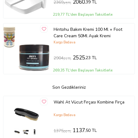
2060
,39 TL
2369
,45 TL
219,77 TL'den Başlayan Taksitlerle
Hintohu Bakım Kremi 100 Ml + Foot
Care Cream 50Ml Ayak Kremi
Kargo Bedava
2525
,23 TL
2904
,01 TL
269,35 TL'den Başlayan Taksitlerle
Son Gezdikleriniz
Wahl At Vücut Fırçası Kombine Fırça
Kargo Bedava
1137
,50 TL
1375
,00 TL