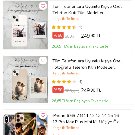
Tüm Telefonlara Uyumlu Kişiye Özel
Telefon Kılıfı Tüm Modeller
Açıklamada
Kargo ile Teslimat
(9)
%50
249
,90 TL
500
,00 TL
26,65 TL'den Başlayan Taksitlerle
Tüm Telefonlara Uyumlu Kişiye Özel
Fotoğraflı Telefon Kılıfı Modeller
Açıklamada
Kargo ile Teslimat
(4)
%50
249
,90 TL
500
,00 TL
26,65 TL'den Başlayan Taksitlerle
iPhone 6 6S 7 8 11 12 13 14 15 16
17 Pro Max Plus Mini Kılıf Kişiye Özel
Resimli Fotoğraflı Silikon
Kargo ile Teslimat