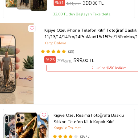
%31
300
,00 TL
434
,80 TL
Örnek: Samsung Galaxy A8, Samsung Galaxy A8 2018, Samsung
32,00 TL'den Başlayan Taksitlerle
Galaxy A8 Plus 2018, Xiaomi Mi 12T , Xiaomi Mi 12T Pro, Redmi 7A
Ürün Kodu:
kcm84011864
Kişiye Özel iPhone Telefon Kılıfı Fotoğraf Baskılı
11/13/14/14Pro/14ProMax/15/15Pro/15ProMax/1
Kargo Bedava
(29)
%25
599
,00 TL
799
,00 TL
2. Ürüne %50 İndirim
Kişiye Özel Resimli Fotoğraflı Baskılı
Silikon Telefon Kılıfı Kapak Kılıf
(Telefon Modelleri Açıklamada)
Kargo ile Teslimat
(2675)