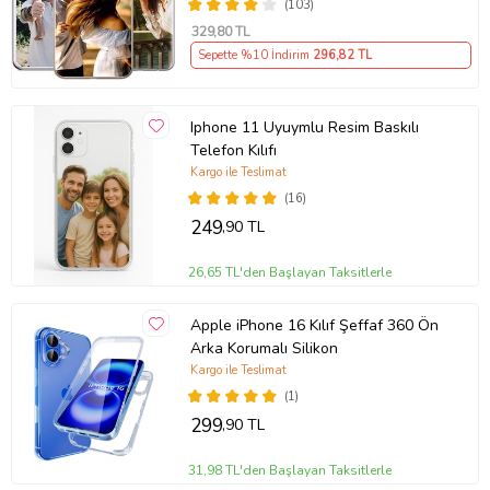
(103)
329
,80 TL
Sepette %10 İndirim
296
,82 TL
Iphone 11 Uyuymlu Resim Baskılı
Telefon Kılıfı
Kargo ile Teslimat
(16)
249
,90 TL
26,65 TL'den Başlayan Taksitlerle
Apple iPhone 16 Kılıf Şeffaf 360 Ön
Arka Korumalı Silikon
Kargo ile Teslimat
(1)
299
,90 TL
31,98 TL'den Başlayan Taksitlerle