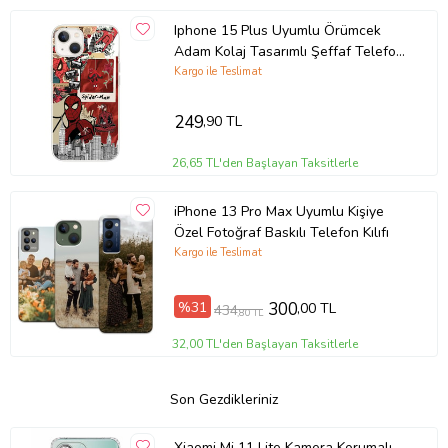
Iphone 15 Plus Uyumlu Örümcek
Adam Kolaj Tasarımlı Şeffaf Telefon
Kılıfı
Kargo ile Teslimat
249
,90 TL
26,65 TL'den Başlayan Taksitlerle
iPhone 13 Pro Max Uyumlu Kişiye
Özel Fotoğraf Baskılı Telefon Kılıfı
Kargo ile Teslimat
%31
300
,00 TL
434
,80 TL
32,00 TL'den Başlayan Taksitlerle
Son Gezdikleriniz
Xiaomi Mi 11 Lite Kamera Korumalı