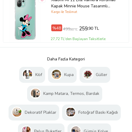
Kapak Minnie Mouse Tasarımlı
Şeffaf Kılıf
Kargo ile Teslimat
%48
259
,90 TL
499
,90 TL
27,72 TL'den Başlayan Taksitlerle
Daha Fazla Kategori
Kılıf
Kupa
Güller
Kamp Matara, Termos, Bardak
Dekoratif Plaklar
Fotoğraf Baskı Kağıdı
Peluş Buketler
Gümüş Kolye