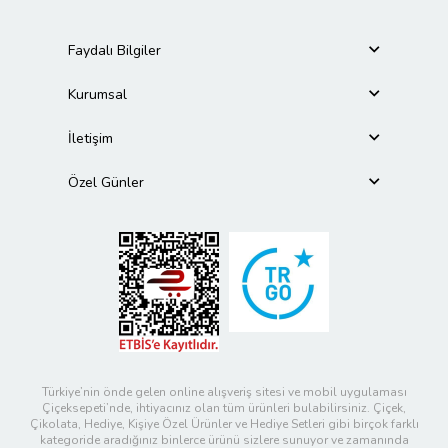
Faydalı Bilgiler
Kurumsal
İletişim
Özel Günler
Türkiye’nin önde gelen online alışveriş sitesi ve mobil uygulaması
Çiçeksepeti’nde, ihtiyacınız olan tüm ürünleri bulabilirsiniz. Çiçek,
Çikolata, Hediye, Kişiye Özel Ürünler ve Hediye Setleri gibi birçok farklı
kategoride aradığınız binlerce ürünü sizlere sunuyor ve zamanında