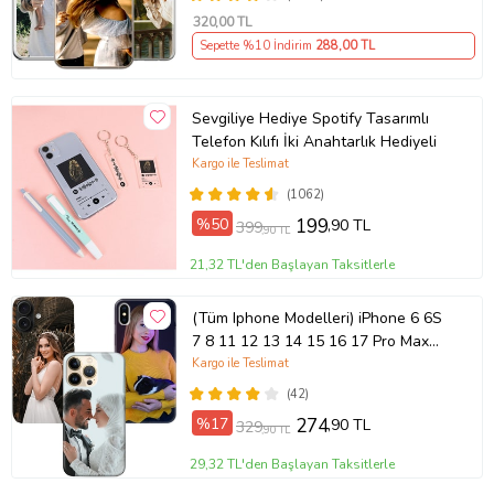
320
,00 TL
Sepette %10 İndirim
288
,00 TL
Sevgiliye Hediye Spotify Tasarımlı
Telefon Kılıfı İki Anahtarlık Hediyeli
Kargo ile Teslimat
(1062)
%50
199
,90 TL
399
,90 TL
21,32 TL'den Başlayan Taksitlerle
(Tüm Iphone Modelleri) iPhone 6 6S
7 8 11 12 13 14 15 16 17 Pro Max
Plus Mini Kişiye Özel Resimli
Kargo ile Teslimat
Fotoğraflı Kılıf
(42)
%17
274
,90 TL
329
,90 TL
29,32 TL'den Başlayan Taksitlerle