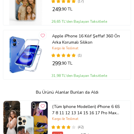
(17)
249
,90 TL
26,65 TL'den Başlayan Taksitlerle
Apple iPhone 16 Kılıf Şeffaf 360 Ön
Arka Korumalı Silikon
Kargo ile Teslimat
(1)
299
,90 TL
31,98 TL'den Başlayan Taksitlerle
Bu Ürünü Alanlar Bunları da Aldı
(Tüm Iphone Modelleri) iPhone 6 6S
7 8 11 12 13 14 15 16 17 Pro Max
Plus Mini Kişiye Özel Resimli
Kargo ile Teslimat
Fotoğraflı Kılıf
(42)