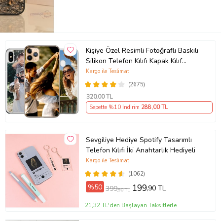
Kişiye Özel Resimli Fotoğraflı Baskılı
Silikon Telefon Kılıfı Kapak Kılıf
(Telefon Modelleri Açıklamada)
Kargo ile Teslimat
(2675)
320
,00 TL
Sepette %10 İndirim
288
,00 TL
Sevgiliye Hediye Spotify Tasarımlı
Telefon Kılıfı İki Anahtarlık Hediyeli
Kargo ile Teslimat
(1062)
%50
199
,90 TL
399
,90 TL
21,32 TL'den Başlayan Taksitlerle