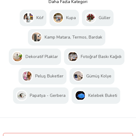
Daha Fazla Kategori
Kılıf
Kupa
Güller
Kamp Matara, Termos, Bardak
Dekoratif Plaklar
Fotoğraf Baskı Kağıdı
Peluş Buketler
Gümüş Kolye
Papatya - Gerbera
Kelebek Buketi