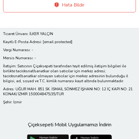
Hata Bildir
Ticaret Ünvanı: İLKER YALÇIN
Kayıtlı E-Posta Adresi:
[email protected]
Vergi Numarası: -
Mersis Numarası: -
İletişim: Satıcının Çiçeksepeti tarafından teyit edilmiş iletişim bilgileri ile
birlikte tacir/esnaf/sanatkar olan satıcılar için merkez adresi;
tacir/esnaf/sanatkar olmayan satıcılar için merkez adresinin bulunduğu il
bilgisi, ad, soyad ve T.C. kimlik numarası kayıt altında bulunmaktadır.
Adres: UĞUR MAH. 851 SK. İSMAİL SÖNMEZ İŞHANI NO: 12 İÇ KAPI NO: 21
KONAK/ İZMİR 1500048475/35/TUR
Şehir: İzmir
Çiçeksepeti Mobil Uygulamamızı İndirin