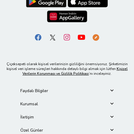
Çiçeksepeti olarak kişisel verilerinizin gizliliğini önemsiyoruz. Şirketimizin
kişisel veri işleme süreçleri hakkında detaylı bilgi almak için lütfen
Kişisel
Verilerin Korunması ve Gizlilik Politikası
’nı inceleyiniz.
Faydalı Bilgiler
Kurumsal
İletişim
Özel Günler