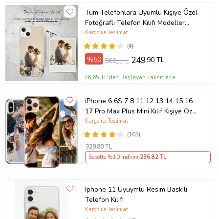
Tüm Telefonlara Uyumlu Kişiye Özel
Fotoğraflı Telefon Kılıfı Modeller
Açıklamada
Kargo ile Teslimat
(4)
%50
249
,90 TL
500
,00 TL
26,65 TL'den Başlayan Taksitlerle
iPhone 6 6S 7 8 11 12 13 14 15 16
17 Pro Max Plus Mini Kılıf Kişiye Özel
Resimli Fotoğraflı Silikon
Kargo ile Teslimat
(103)
329
,80 TL
Sepette %10 İndirim
296
,82 TL
Iphone 11 Uyuymlu Resim Baskılı
Telefon Kılıfı
Kargo ile Teslimat