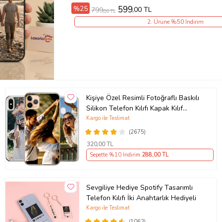
%25
599
,00 TL
799
,00 TL
2. Ürüne %50 İndirim
Kişiye Özel Resimli Fotoğraflı Baskılı
Silikon Telefon Kılıfı Kapak Kılıf
(Telefon Modelleri Açıklamada)
Kargo ile Teslimat
(2675)
320
,00 TL
Sepette %10 İndirim
288
,00 TL
Sevgiliye Hediye Spotify Tasarımlı
Telefon Kılıfı İki Anahtarlık Hediyeli
Kargo ile Teslimat
(1062)