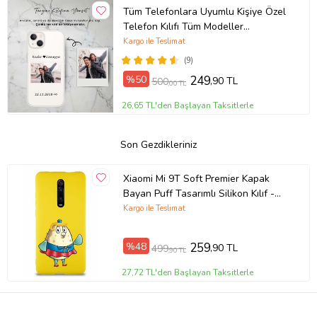
Tüm Telefonlara Uyumlu Kişiye Özel
Telefon Kılıfı Tüm Modeller
Açıklamada
Kargo ile Teslimat
(9)
%50
249
,90 TL
500
,00 TL
26,65 TL'den Başlayan Taksitlerle
Son Gezdikleriniz
Xiaomi Mi 9T Soft Premier Kapak
Bayan Puff Tasarımlı Silikon Kılıf -
Sarı (Şeffaf)
Kargo ile Teslimat
%48
259
,90 TL
499
,90 TL
27,72 TL'den Başlayan Taksitlerle