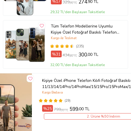
%17
274
,90 TL
329
,90 TL
29,32 TL'den Başlayan Taksitlerle
Tüm Telefon Modellerine Uyumlu
Kişiye Özel Fotoğraf Baskılı Telefon
Kılıfı
Kargo ile Teslimat
(235)
%31
300
,00 TL
434
,80 TL
32,00 TL'den Başlayan Taksitlerle
Kişiye Özel iPhone Telefon Kılıfı Fotoğraf Baskılı
11/13/14/14Pro/14ProMax/15/15Pro/15ProMax/1
Kargo Bedava
(29)
%25
599
,00 TL
799
,00 TL
2. Ürüne %50 İndirim