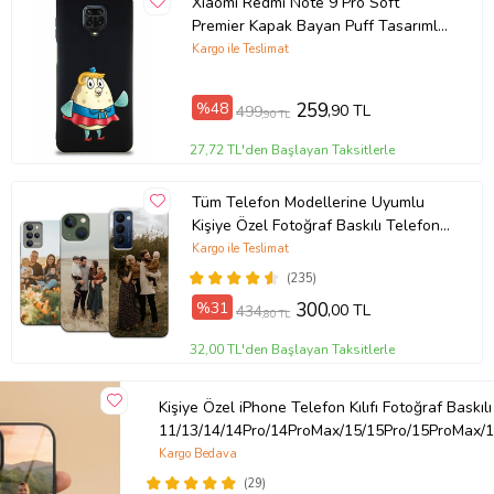
Xiaomi Redmi Note 9 Pro Soft
Premier Kapak Bayan Puff Tasarımlı
Ürün Kodu:
kcm2887252
Silikon Kılıf - Siyah (Şeffaf)
Kargo ile Teslimat
%48
259
,90 TL
499
,90 TL
27,72 TL'den Başlayan Taksitlerle
Tüm Telefon Modellerine Uyumlu
Kişiye Özel Fotoğraf Baskılı Telefon
Kılıfı
Kargo ile Teslimat
(235)
%31
300
,00 TL
434
,80 TL
32,00 TL'den Başlayan Taksitlerle
Kişiye Özel iPhone Telefon Kılıfı Fotoğraf Baskılı
11/13/14/14Pro/14ProMax/15/15Pro/15ProMax/1
Kargo Bedava
(29)