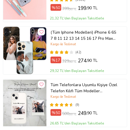
%50
199
,90 TL
399
,90 TL
21,32 TL'den Başlayan Taksitlerle
(Tüm Iphone Modelleri) iPhone 6 6S
7 8 11 12 13 14 15 16 17 Pro Max
Plus Mini Kişiye Özel Resimli
Kargo ile Teslimat
Fotoğraflı Kılıf
(42)
%17
274
,90 TL
329
,90 TL
29,32 TL'den Başlayan Taksitlerle
Tüm Telefonlara Uyumlu Kişiye Özel
Telefon Kılıfı Tüm Modeller
Açıklamada
Kargo ile Teslimat
(9)
%50
249
,90 TL
500
,00 TL
26,65 TL'den Başlayan Taksitlerle