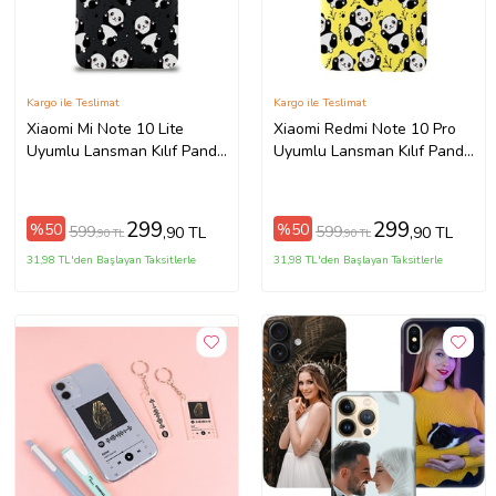
Kargo ile Teslimat
Kargo ile Teslimat
Xiaomi Mi Note 10 Lite
Xiaomi Redmi Note 10 Pro
Uyumlu Lansman Kılıf Panda
Uyumlu Lansman Kılıf Panda
Tasarımlı İçi Kadife Kapak-
Tasarımlı İçi Kadife Kapak-
Siyah (Şeffaf)
Sarı (Şeffaf)
299
299
%50
%50
599
599
,90 TL
,90 TL
,90 TL
,90 TL
31,98 TL'den Başlayan Taksitlerle
31,98 TL'den Başlayan Taksitlerle