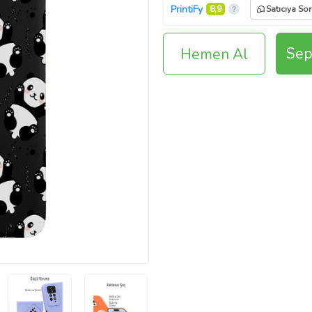
PrintiFy
8,9
Satıcıya Sor
Sep
Hemen Al