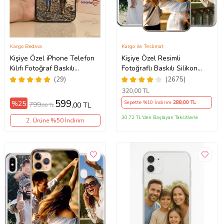
Kargo Bedava
Kargo ile Teslimat
Kişiye Özel iPhone Telefon
Kişiye Özel Resimli
Kılıfı Fotoğraf Baskılı
Fotoğraflı Baskılı Silikon
11/13/14/14Pro/14ProMax/15/15Pro/15ProMax/16/16e/16Plus/16Pr
Telefon Kılıfı Kapak Kılıf
(29)
(2675)
(Telefon Modelleri
320
,00 TL
Açıklamada)
599
%25
Sepette %10 İndirim
288
,00 TL
799
,00 TL
,00 TL
30,72 TL'den Başlayan Taksitlerle
2. Ürüne %50 İndirim