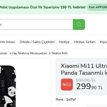
rim Amacı
Orkide / Saksı Çiçekleri
Hediye
Hediye Setleri
Kişi
ünleri
Cep Telefonu Aksesuarları
Telefon Kılıfı
Xiaomi Mi11 Ultr
Panda Tasarımlı İ
(Şeffaf)
599,90 TL
299
%50
,90 TL
Renk
: Şeffaf