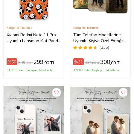
Kargo ile Teslimat
Kargo ile Teslimat
Xiaomi Redmi Note 11 Pro
Tüm Telefon Modellerine
Uyumlu Lansman Kılıf Panda
Uyumlu Kişiye Özel Fotoğraf
Tasarımlı İçi Kadife Kapak-
Baskılı Telefon Kılıfı
(235)
Turuncu (Şeffaf)
299
300
%50
%31
599
434
,90 TL
,00 TL
,90 TL
,80 TL
31,98 TL'den Başlayan Taksitlerle
32,00 TL'den Başlayan Taksitlerle