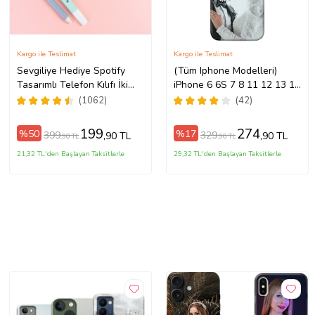
Kargo ile Teslimat
Kargo ile Teslimat
Sevgiliye Hediye Spotify
(Tüm Iphone Modelleri)
Tasarımlı Telefon Kılıfı İki
iPhone 6 6S 7 8 11 12 13 14
Anahtarlık Hediyeli
15 16 17 Pro Max Plus Mini
(1062)
(42)
Kişiye Özel Resimli
Fotoğraflı Kılıf
199
274
%50
%17
399
329
,90 TL
,90 TL
,90 TL
,90 TL
21,32 TL'den Başlayan Taksitlerle
29,32 TL'den Başlayan Taksitlerle