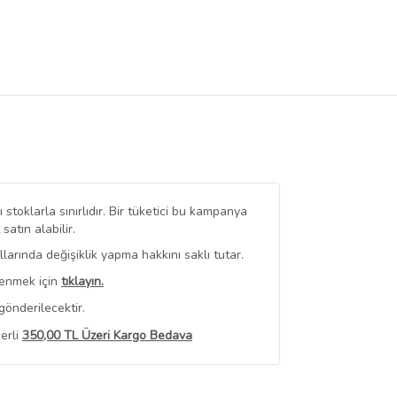
stoklarla sınırlıdır. Bir tüketici bu kampanya
tın alabilir.
arında değişiklik yapma hakkını saklı tutar.
renmek için
tıklayın.
gönderilecektir.
erli
350,00 TL Üzeri Kargo Bedava
 Görüntüle
iyat bilgileri, satıcı tarafından