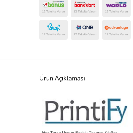
Ürün Açıklaması
Her Tarza Uygun Baskılı Tasarım Kılıflar