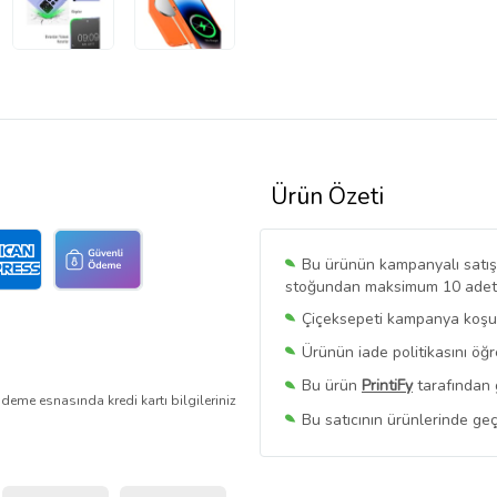
Ürün Özeti
Bu ürünün kampanyalı satışı 
stoğundan maksimum 10 adet sa
Çiçeksepeti kampanya koşull
Ürünün iade politikasını öğ
Bu ürün
PrintiFy
tarafından 
deme esnasında kredi kartı bilgileriniz
Bu satıcının ürünlerinde geç
Bu Satıcının
Tüm Ürünlerini
Ürün sayfasında gördüğünüz f