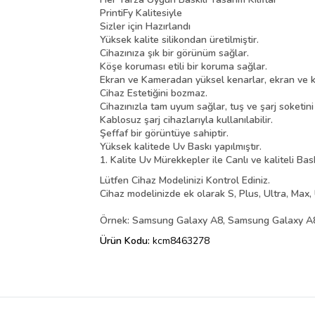
PrintiFy Kalitesiyle
Sizler için Hazırlandı
Yüksek kalite silikondan üretilmiştir.
Cihazınıza şık bir görünüm sağlar.
Köşe koruması etili bir koruma sağlar.
Ekran ve Kameradan yüksel kenarlar, ekran ve k
Cihaz Estetiğini bozmaz.
Cihazınızla tam uyum sağlar, tuş ve şarj soketin
Kablosuz şarj cihazlarıyla kullanılabilir.
Şeffaf bir görüntüye sahiptir.
Yüksek kalitede Uv Baskı yapılmıştır.
1. Kalite Uv Mürekkepler ile Canlı ve kaliteli Bas
Lütfen Cihaz Modelinizi Kontrol Ediniz.
Cihaz modelinizde ek olarak S, Plus, Ultra, Max, 
Örnek: Samsung Galaxy A8, Samsung Galaxy A8 
Ürün Kodu:
kcm8463278