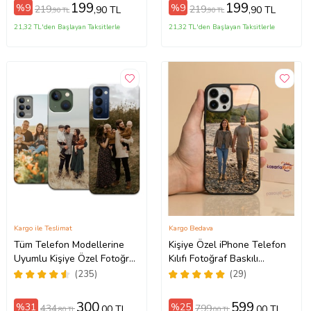
199
199
%9
%9
219
219
,90 TL
,90 TL
,90 TL
,90 TL
21,32 TL'den Başlayan Taksitlerle
21,32 TL'den Başlayan Taksitlerle
Kargo ile Teslimat
Kargo Bedava
Tüm Telefon Modellerine
Kişiye Özel iPhone Telefon
Uyumlu Kişiye Özel Fotoğraf
Kılıfı Fotoğraf Baskılı
Baskılı Telefon Kılıfı
11/13/14/14Pro/14ProMax/15/15
(235)
(29)
300
599
%31
%25
434
799
,00 TL
,00 TL
,80 TL
,00 TL