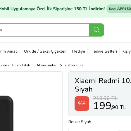
rim Amacı
Orkide / Saksı Çiçekleri
Hediye
Hediye Setleri
Kişi
ünleri
Cep Telefonu Aksesuarları
Telefon Kılıfı
Xiaomi Redmi 10A 
Siyah
219,90 TL
199
%9
,90 TL
Renk
: Siyah