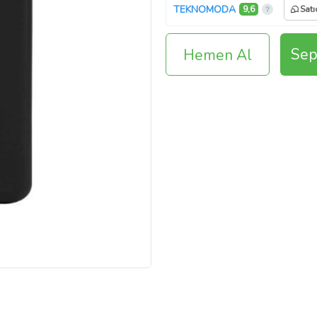
TEKNOMODA
9,6
Satı
Sep
Hemen Al