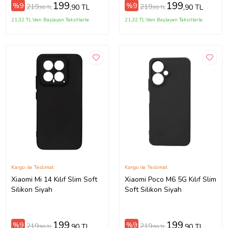
199
199
%9
%9
219
219
,90 TL
,90 TL
,90 TL
,90 TL
21,32 TL'den Başlayan Taksitlerle
21,32 TL'den Başlayan Taksitlerle
Kargo ile Teslimat
Kargo ile Teslimat
Xiaomi Mi 14 Kılıf Slim Soft
Xiaomi Poco M6 5G Kılıf Slim
Silikon Siyah
Soft Silikon Siyah
199
199
%9
%9
219
219
,90 TL
,90 TL
,90 TL
,90 TL