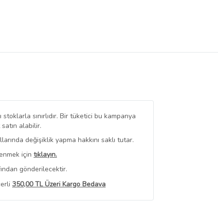
stoklarla sınırlıdır. Bir tüketici bu kampanya
tın alabilir.
arında değişiklik yapma hakkını saklı tutar.
renmek için
tıklayın.
ından gönderilecektir.
erli
350,00 TL Üzeri Kargo Bedava
 Görüntüle
iyat bilgileri, satıcı tarafından