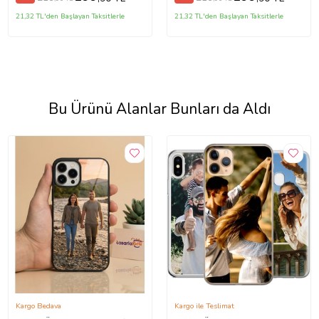
21,32 TL'den Başlayan Taksitlerle
21,32 TL'den Başlayan Taksitlerle
Bu Ürünü Alanlar Bunları da Aldı
Kargo Bedava
Kargo ile Teslimat