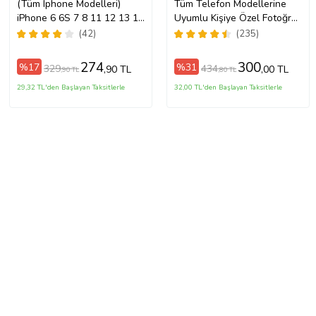
(Tüm Iphone Modelleri)
Tüm Telefon Modellerine
iPhone 6 6S 7 8 11 12 13 14
Uyumlu Kişiye Özel Fotoğraf
15 16 17 Pro Max Plus Mini
Baskılı Telefon Kılıfı
(42)
(235)
Kişiye Özel Resimli
Fotoğraflı Kılıf
274
300
%17
%31
329
434
,90 TL
,00 TL
,90 TL
,80 TL
29,32 TL'den Başlayan Taksitlerle
32,00 TL'den Başlayan Taksitlerle