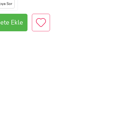
cıya Sor
ete Ekle