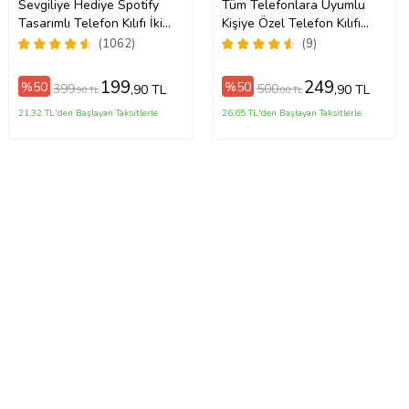
Sevgiliye Hediye Spotify
Tüm Telefonlara Uyumlu
Tasarımlı Telefon Kılıfı İki
Kişiye Özel Telefon Kılıfı
o/16ProMax/17/17Air/17Pro/17ProMax
Anahtarlık Hediyeli
Tüm Modeller Açıklamada
(1062)
(9)
199
249
%50
%50
399
500
,90 TL
,90 TL
,90 TL
,00 TL
21,32 TL'den Başlayan Taksitlerle
26,65 TL'den Başlayan Taksitlerle