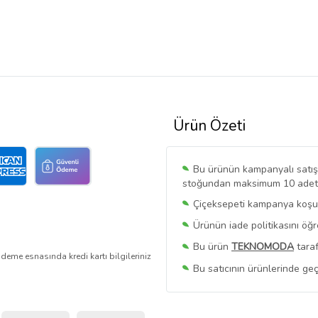
Ürün Özeti
Bu ürünün kampanyalı satışı 
stoğundan maksimum 10 adet sa
Çiçeksepeti kampanya koşull
Ürünün iade politikasını öğ
Bu ürün
TEKNOMODA
taraf
deme esnasında kredi kartı bilgileriniz
Bu satıcının ürünlerinde geç
Bu Satıcının
Tüm Ürünlerini
Ürün sayfasında gördüğünüz f