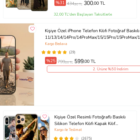
%31
300
,00 TL
434
,80 TL
Örnek: Samsung Galaxy A8, Samsung Galaxy A8 2018, Samsung
32,00 TL'den Başlayan Taksitlerle
Galaxy A8 Plus 2018, Xiaomi Mi 12T , Xiaomi Mi 12T Pro, Redmi 7A
Ürün Kodu:
kcm29749817
Kişiye Özel iPhone Telefon Kılıfı Fotoğraf Baskılı
11/13/14/14Pro/14ProMax/15/15Pro/15ProMax/1
Kargo Bedava
(29)
%25
599
,00 TL
799
,00 TL
2. Ürüne %50 İndirim
Kişiye Özel Resimli Fotoğraflı Baskılı
Silikon Telefon Kılıfı Kapak Kılıf
(Telefon Modelleri Açıklamada)
Kargo ile Teslimat
(2675)