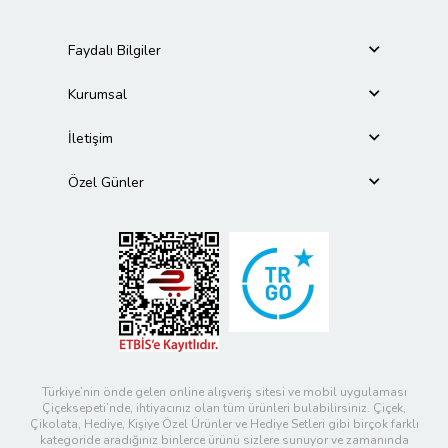
Faydalı Bilgiler
Kurumsal
İletişim
Özel Günler
Türkiye’nin önde gelen online alışveriş sitesi ve mobil uygulaması
Çiçeksepeti’nde, ihtiyacınız olan tüm ürünleri bulabilirsiniz. Çiçek,
Çikolata, Hediye, Kişiye Özel Ürünler ve Hediye Setleri gibi birçok farklı
kategoride aradığınız binlerce ürünü sizlere sunuyor ve zamanında