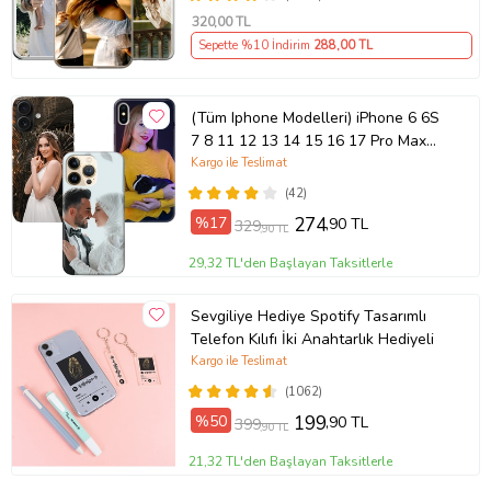
320
,00 TL
Sepette %10 İndirim
288
,00 TL
(Tüm Iphone Modelleri) iPhone 6 6S
7 8 11 12 13 14 15 16 17 Pro Max
Plus Mini Kişiye Özel Resimli
Kargo ile Teslimat
Fotoğraflı Kılıf
(42)
%17
274
,90 TL
329
,90 TL
29,32 TL'den Başlayan Taksitlerle
Sevgiliye Hediye Spotify Tasarımlı
Telefon Kılıfı İki Anahtarlık Hediyeli
Kargo ile Teslimat
(1062)
%50
199
,90 TL
399
,90 TL
21,32 TL'den Başlayan Taksitlerle