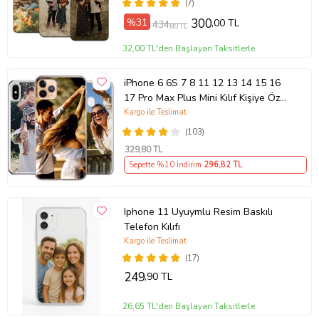
(7)
%31
300
,00 TL
434
,80 TL
32,00 TL'den Başlayan Taksitlerle
iPhone 6 6S 7 8 11 12 13 14 15 16
17 Pro Max Plus Mini Kılıf Kişiye Özel
Resimli Fotoğraflı Silikon
Kargo ile Teslimat
(103)
329
,80 TL
Sepette %10 İndirim
296
,82 TL
Iphone 11 Uyuymlu Resim Baskılı
Telefon Kılıfı
Kargo ile Teslimat
(17)
249
,90 TL
26,65 TL'den Başlayan Taksitlerle