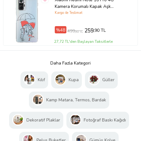
Kamera Korumalı Kapak Aşk
Tasarımlı Şeffaf Kılıf
Kargo ile Teslimat
%48
259
,90 TL
499
,90 TL
27,72 TL'den Başlayan Taksitlerle
Daha Fazla Kategori
Kılıf
Kupa
Güller
Kamp Matara, Termos, Bardak
Dekoratif Plaklar
Fotoğraf Baskı Kağıdı
Peluş Buketler
Gümüş Kolye