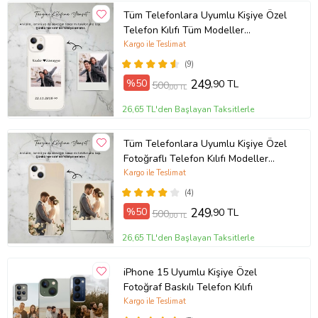
Tüm Telefonlara Uyumlu Kişiye Özel
Telefon Kılıfı Tüm Modeller
Açıklamada
Kargo ile Teslimat
(9)
%50
249
,90 TL
500
,00 TL
26,65 TL'den Başlayan Taksitlerle
Tüm Telefonlara Uyumlu Kişiye Özel
Fotoğraflı Telefon Kılıfı Modeller
Açıklamada
Kargo ile Teslimat
(4)
%50
249
,90 TL
500
,00 TL
26,65 TL'den Başlayan Taksitlerle
iPhone 15 Uyumlu Kişiye Özel
Fotoğraf Baskılı Telefon Kılıfı
Kargo ile Teslimat