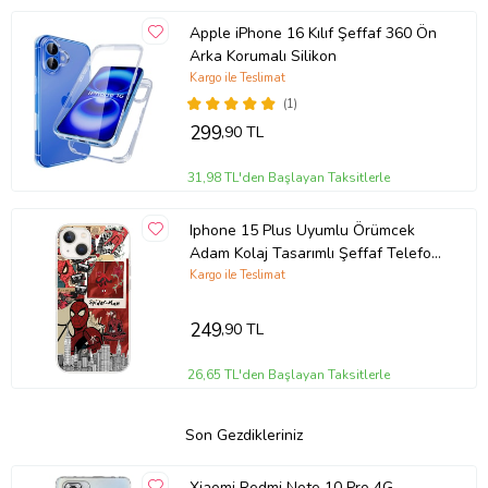
Apple iPhone 16 Kılıf Şeffaf 360 Ön
Arka Korumalı Silikon
Kargo ile Teslimat
(1)
299
,90 TL
31,98 TL'den Başlayan Taksitlerle
Iphone 15 Plus Uyumlu Örümcek
Adam Kolaj Tasarımlı Şeffaf Telefon
Kılıfı
Kargo ile Teslimat
249
,90 TL
26,65 TL'den Başlayan Taksitlerle
Son Gezdikleriniz
Xiaomi Redmi Note 10 Pro 4G