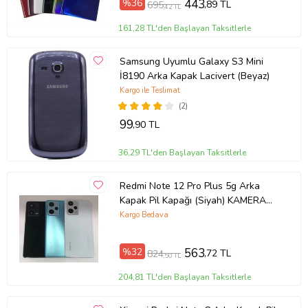
%36
443
,89 TL
695
,42 TL
161,28 TL'den Başlayan Taksitlerle
Samsung Uyumlu Galaxy S3 Mini
İ8190 Arka Kapak Lacivert (Beyaz)
Kargo ile Teslimat
(2)
99
,90 TL
36,29 TL'den Başlayan Taksitlerle
Redmi Note 12 Pro Plus 5g Arka
Kapak Pil Kapağı (Siyah) KAMERA
CAMLI
Kargo Bedava
%32
563
,72 TL
824
,50 TL
204,81 TL'den Başlayan Taksitlerle