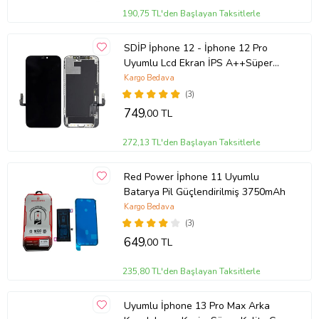
190,75 TL'den Başlayan Taksitlerle
SDİP İphone 12 - İphone 12 Pro
Uyumlu Lcd Ekran İPS A++Süper
Kalite
Kargo Bedava
(3)
749
,00 TL
272,13 TL'den Başlayan Taksitlerle
Red Power İphone 11 Uyumlu
Batarya Pil Güçlendirilmiş 3750mAh
Kargo Bedava
(3)
649
,00 TL
235,80 TL'den Başlayan Taksitlerle
Uyumlu İphone 13 Pro Max Arka