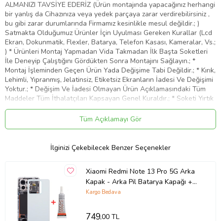
ALMANIZI TAVSİYE EDERİZ (Ürün montajında yapacağınız herhangi
bir yanlış da Cihazınıza veya yedek parçaya zarar verdirebilirsiniz ,
bu gibi zarar durumlarında Firmamız kesinlikle mesul değildir.; )
Satmakta Olduğumuz Ürünler İçin Uyulması Gereken Kurallar (Lcd
Ekran, Dokunmatik, Flexler, Batarya, Telefon Kasası, Kameralar, Vs.;
) * Ürünleri Montaj Yapmadan Vida Takmadan İlk Başta Soketleri
İle Deneyip Çalıştığını Gördükten Sonra Montajını Sağlayın.; *
Montaj İşleminden Geçen Ürün Yada Değişime Tabi Değildir.; * Kırık,
Lehimli, Yıpranmış, Jelatinsiz, Etiketsiz Ekranların İadesi Ve Değişimi
Yoktur.; * Değişim Ve İadesi Olmayan Ürün Açıklamasındaki Tüm
Maddeler Tüm İthalatçıları Kapsayan Genel Kuraldır.; * Soketi Yırtık
Batarya Ve Teknik Parçaların İadesi Ve Değişimi Kabul Edilemez.;
Fodos olarak müşteri memnuniyeti önceliğimizdir.; Ürünlerimizden
Tüm Açıklamayı Gör
dolayı oluşabilecek tüm sorunlarınız için öncelikle müşteri
temsilcilerimizle irtibata geçiniz.; Sorunlarınız daha çabuk çözüme
ulaşmış olacaktır.; * Görseller Temsilidir.; Farklılık Gösterebilir.; *
İlginizi Çekebilecek Benzer Seçenekler
Ürünlerimiz Muadil Üründür.; İthalatçı Firma Garantilidir.;
Ürün Kodu:
kcm92907677
Xiaomi Redmi Note 13 Pro 5G Arka
Kapak - Arka Pil Batarya Kapağı +
B7000 Yapıştırcı - 2312DRA50G
Kargo Bedava
Uyumlu (Beyaz)
749
,00 TL