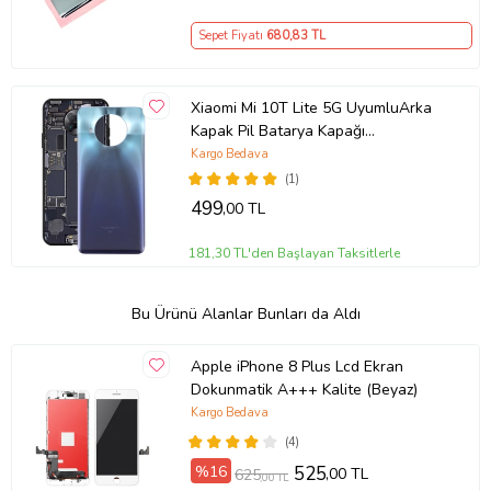
Sepet Fiyatı
680
,83 TL
Xiaomi Mi 10T Lite 5G UyumluArka
Kapak Pil Batarya Kapağı
M2007J17G (Mavi)
Kargo Bedava
(1)
499
,00 TL
181,30 TL'den Başlayan Taksitlerle
Bu Ürünü Alanlar Bunları da Aldı
Apple iPhone 8 Plus Lcd Ekran
Dokunmatik A+++ Kalite (Beyaz)
Kargo Bedava
(4)
%16
525
,00 TL
625
,00 TL