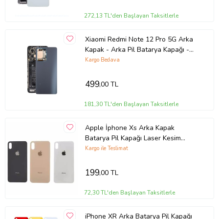
272,13 TL'den Başlayan Taksitlerle
Xiaomi Redmi Note 12 Pro 5G Arka
Kapak - Arka Pil Batarya Kapağı -
22101316C 22101316I 23013RK75C
Kargo Bedava
Uyumlu (Siyah)
499
,00 TL
181,30 TL'den Başlayan Taksitlerle
Apple İphone Xs Arka Kapak
Batarya Pil Kapağı Laser Kesim
Orjinal Kalite (Beyaz)
Kargo ile Teslimat
199
,00 TL
72,30 TL'den Başlayan Taksitlerle
iPhone XR Arka Batarya Pil Kapağı