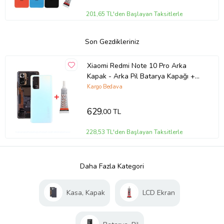
201,65 TL'den Başlayan Taksitlerle
Son Gezdikleriniz
Xiaomi Redmi Note 10 Pro Arka
Kapak - Arka Pil Batarya Kapağı +
B7000 Yapıştırcı - M2101K6G
Kargo Bedava
M2101K6R Uyumlu (Beyaz)
629
,00 TL
228,53 TL'den Başlayan Taksitlerle
Daha Fazla Kategori
Kasa, Kapak
LCD Ekran