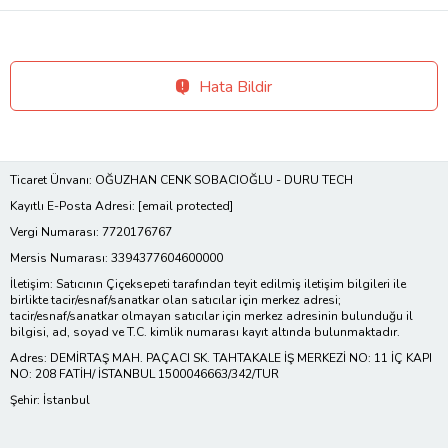
Hata Bildir
Ticaret Ünvanı: OĞUZHAN CENK SOBACIOĞLU - DURU TECH
Kayıtlı E-Posta Adresi:
[email protected]
Vergi Numarası: 7720176767
Mersis Numarası: 3394377604600000
İletişim: Satıcının Çiçeksepeti tarafından teyit edilmiş iletişim bilgileri ile
birlikte tacir/esnaf/sanatkar olan satıcılar için merkez adresi;
tacir/esnaf/sanatkar olmayan satıcılar için merkez adresinin bulunduğu il
bilgisi, ad, soyad ve T.C. kimlik numarası kayıt altında bulunmaktadır.
Adres: DEMİRTAŞ MAH. PAÇACI SK. TAHTAKALE İŞ MERKEZİ NO: 11 İÇ KAPI
NO: 208 FATİH/ İSTANBUL 1500046663/342/TUR
Şehir: İstanbul