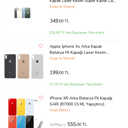
Kapak Lazer Kesim Süper Kalite Cam
-- Mavi
Kargo ile Teslimat
349
,00 TL
126,80 TL'den Başlayan Taksitlerle
Apple İphone Xs Arka Kapak
Batarya Pil Kapağı Laser Kesim
Orjinal Kalite (Beyaz)
Kargo ile Teslimat
199
,00 TL
72,30 TL'den Başlayan Taksitlerle
iPhone XR Arka Batarya Pil Kapağı
SARI (B7000 15 ML Yapıştırıcı)
Kargo Bedava
555
,00 TL
1376
,82 TL