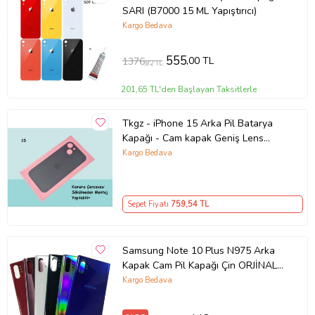
SARI (B7000 15 ML Yapıştırıcı)
Kargo Bedava
555
,00 TL
1376
,82 TL
201,65 TL'den Başlayan Taksitlerle
Tkgz - iPhone 15 Arka Pil Batarya
Kapağı - Cam kapak Geniş Lens
Deliği - SİYAH
Kargo Bedava
Sepet Fiyatı
759
,54 TL
Samsung Note 10 Plus N975 Arka
Kapak Cam Pil Kapağı Çin ORJİNAL
(Mavi)
Kargo Bedava