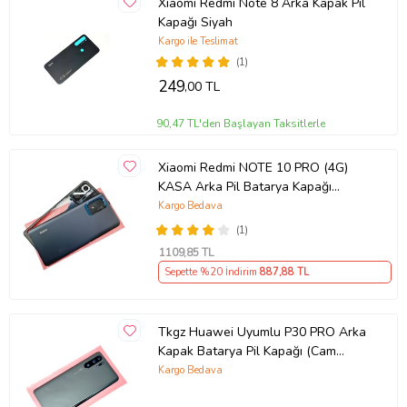
Xiaomi Redmi Note 8 Arka Kapak Pil
Kapağı Siyah
Kargo ile Teslimat
(1)
249
,00 TL
90,47 TL'den Başlayan Taksitlerle
Xiaomi Redmi NOTE 10 PRO (4G)
KASA Arka Pil Batarya Kapağı
SİYAH
Kargo Bedava
(1)
1109
,85 TL
Sepette %20 İndirim
887
,88 TL
Tkgz Huawei Uyumlu P30 PRO Arka
Kapak Batarya Pil Kapağı (Cam
Kamera Camı) SİYAH
Kargo Bedava