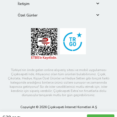
İletişim
Özel Günler
Türkiye’nin önde gelen online alışveriş sitesi ve mobil uygulaması
Çiçeksepeti’nde, ihtiyacınız olan tüm ürünleri bulabilirsiniz. Çiçek,
Çikolata, Hediye, Kişiye Özel Ürünler ve Hediye Setleri gibi birçok farklı
kategoride aradığınız binlerce ürünü sizlere sunuyor ve zamanında
kapınıza getiriyoruz! Siz de ister sevdiklerinizi mutlu etmek için, ister
kendiniz için sipariş verebilir; Çiçeksepeti Extra’nın fırsatlarla dolu
dünyasıyla tanışarak mutlu bir gün geçirebilirsiniz.
Copyright © 2026 Çiçeksepeti İnternet Hizmetleri A.Ş