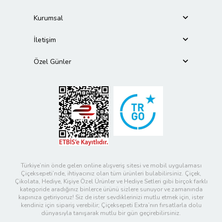
Kurumsal
İletişim
Özel Günler
Türkiye’nin önde gelen online alışveriş sitesi ve mobil uygulaması
Çiçeksepeti’nde, ihtiyacınız olan tüm ürünleri bulabilirsiniz. Çiçek,
Çikolata, Hediye, Kişiye Özel Ürünler ve Hediye Setleri gibi birçok farklı
kategoride aradığınız binlerce ürünü sizlere sunuyor ve zamanında
kapınıza getiriyoruz! Siz de ister sevdiklerinizi mutlu etmek için, ister
kendiniz için sipariş verebilir; Çiçeksepeti Extra’nın fırsatlarla dolu
dünyasıyla tanışarak mutlu bir gün geçirebilirsiniz.