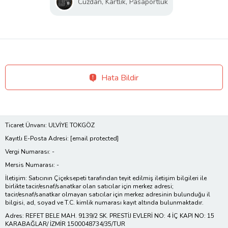
Cüzdan, Kartlık, Pasaportluk
Hata Bildir
Ticaret Ünvanı: ULVİYE TOKGÖZ
Kayıtlı E-Posta Adresi:
[email protected]
Vergi Numarası: -
Mersis Numarası: -
İletişim: Satıcının Çiçeksepeti tarafından teyit edilmiş iletişim bilgileri ile
birlikte tacir/esnaf/sanatkar olan satıcılar için merkez adresi;
tacir/esnaf/sanatkar olmayan satıcılar için merkez adresinin bulunduğu il
bilgisi, ad, soyad ve T.C. kimlik numarası kayıt altında bulunmaktadır.
Adres: REFET BELE MAH. 9139/2 SK. PRESTİJ EVLERİ NO: 4 İÇ KAPI NO: 15
KARABAĞLAR/ İZMİR 1500048734/35/TUR