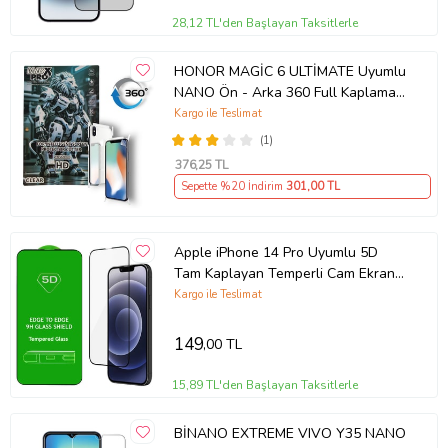
Film , yüksek şeffaflık özelliği sayesinde ekranınızın netliğini ve renk
doğruluğunu korur. Ekranın arkasındaki güzellikleri her zaman
28,12 TL'den Başlayan Taksitlerle
görebilirsiniz.
HONOR MAGİC 6 ULTİMATE Uyumlu
NANO Ön - Arka 360 Full Kaplama
Kolay Kurulum: Tiknal Esnek Nano Kırılmaz Cam Ekran Koruyucu
Hd Ekran Koruyucu Darbe Emici -
Kargo ile Teslimat
Film , kolay kurulum için özel olarak tasarlanmıştır. Ekranınızı
MAXXPRO
(1)
temizledikten sonra, koruyucuyu hızlıca ve düzgün bir şekilde
yerleştirebilirsiniz.
376
,25 TL
Sepette %20 İndirim
301
,00 TL
Uyumlu Modeller: Tiknal Esnek Nano Kırılmaz Cam Ekran Koruyucu
Film modeline uyumludur, mükemmel koruma sağlar.
Apple iPhone 14 Pro Uyumlu 5D
Tam Kaplayan Temperli Cam Ekran
Koruyucu
Kargo ile Teslimat
Telefonunuzun değerini korumak ve ekranını uzun ömürlü kılmak
için Tiknal Esnek Nano Kırılmaz Cam Ekran Koruyucu Filmyu bugün
149
,00 TL
satın alın!
15,89 TL'den Başlayan Taksitlerle
BİNANO EXTREME VIVO Y35 NANO