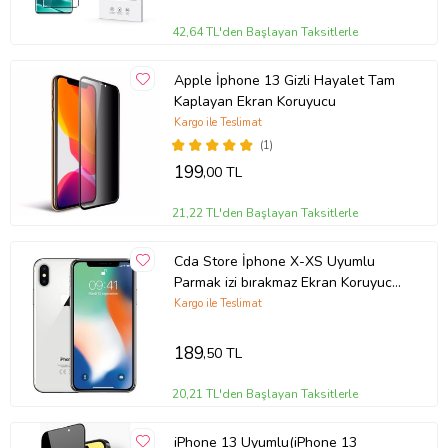
42,64 TL'den Başlayan Taksitlerle
Apple İphone 13 Gizli Hayalet Tam
Kaplayan Ekran Koruyucu
Kargo ile Teslimat
(1)
199
,00 TL
21,22 TL'den Başlayan Taksitlerle
Cda Store İphone X-XS Uyumlu
Parmak izi bırakmaz Ekran Koruyucu
Nano MAT Jelatin
Kargo ile Teslimat
189
,50 TL
20,21 TL'den Başlayan Taksitlerle
iPhone 13 Uyumlu(iPhone 13