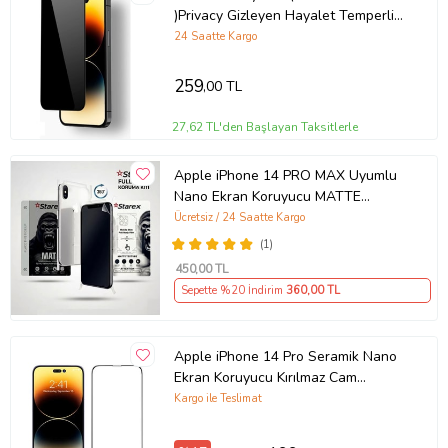
)Privacy Gizleyen Hayalet Temperli
Cam Ekran Koruyucu (Siyah)
24 Saatte Kargo
259
,00 TL
27,62 TL'den Başlayan Taksitlerle
Apple iPhone 14 PRO MAX Uyumlu
Nano Ekran Koruyucu MATTE
HAYALET - Full Arka Kaplama 360
Ücretsiz / 24 Saatte Kargo
Koruma STAREX
(1)
450
,00 TL
Sepette %20 İndirim
360
,00 TL
Apple iPhone 14 Pro Seramik Nano
Ekran Koruyucu Kırılmaz Cam
(Şeffaf)
Kargo ile Teslimat