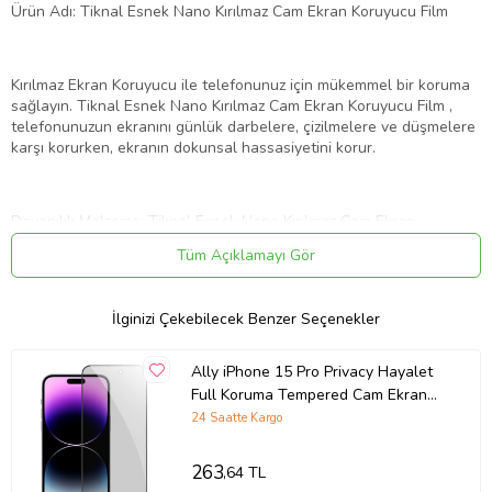
Ürün Adı: Tiknal Esnek Nano Kırılmaz Cam Ekran Koruyucu Film
Kırılmaz Ekran Koruyucu ile telefonunuz için mükemmel bir koruma
sağlayın. Tiknal Esnek Nano Kırılmaz Cam Ekran Koruyucu Film ,
telefonunuzun ekranını günlük darbelere, çizilmelere ve düşmelere
karşı korurken, ekranın dokunsal hassasiyetini korur.
Dayanıklı Malzeme: Tiknal Esnek Nano Kırılmaz Cam Ekran
Koruyucu Film , son teknoloji ile üretilmiştir. Bu özel malzeme,
Tüm Açıklamayı Gör
ekranınızı her türlü darbeye karşı korur ve çizilmez bir yüzey sunar.
İlginizi Çekebilecek Benzer Seçenekler
Tam Kapsamlı Koruma: Telefonunuzun ekranını kenardan kenara
kapsayan tasarımı sayesinde, ekranınızı tamamen korur. Bu sayede,
Ally iPhone 15 Pro Privacy Hayalet
telefonunuzun köşelerine gelen darbelerden bile ekranınız
Full Koruma Tempered Cam Ekran
güvende olur.
Koruyucu (Siyah)
24 Saatte Kargo
263
,64 TL
Yüksek Şeffaflık:Tiknal Esnek Nano Kırılmaz Cam Ekran Koruyucu