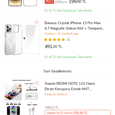
%17
199
,90 TL
239
,90 TL
21,32 TL'den Başlayan Taksitlerle
Baseus Crystal iPhone 13 Pro Max
6.7 Magsafe Silikon Kılıf + Tempered
Ekran Koruyucu Set (Şeffaf)
Ücretsiz / 24 Saatte Kargo
(1)
491
,30 TL
52,40 TL'den Başlayan Taksitlerle
Son Gezdikleriniz
Xiaomi REDMİ NOTE 11S Nano
Ekran Koruyucu Esnek MAT
HAYALET + Type C Kablo
Kargo ile Teslimat
399
,12 TL
Sepette %20 İndirim
319
,30 TL