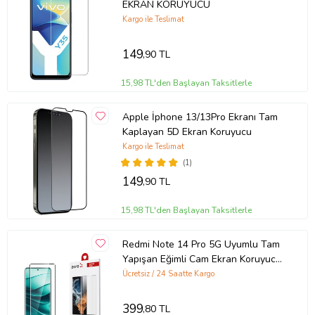
EKRAN KORUYUCU
Kargo ile Teslimat
149
,90 TL
15,98 TL'den Başlayan Taksitlerle
Apple İphone 13/13Pro Ekranı Tam
Kaplayan 5D Ekran Koruyucu
Kargo ile Teslimat
(1)
149
,90 TL
15,98 TL'den Başlayan Taksitlerle
Ürün Kodu:
kcm40539431
Redmi Note 14 Pro 5G Uyumlu Tam
Yapışan Eğimli Cam Ekran Koruyucu
(Siyah)
Ücretsiz / 24 Saatte Kargo
399
,80 TL