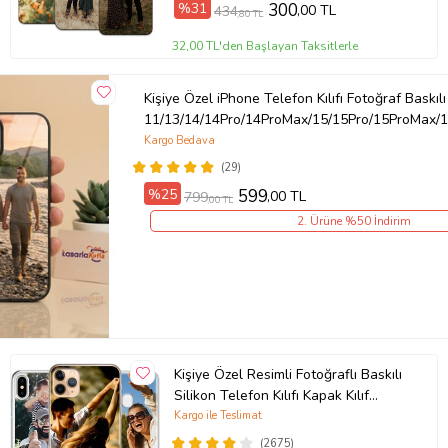
%31
300
,00 TL
434
,80 TL
Ürün Kodu:
kcm89125247
32,00 TL'den Başlayan Taksitlerle
Kişiye Özel iPhone Telefon Kılıfı Fotoğraf Baskılı
11/13/14/14Pro/14ProMax/15/15Pro/15ProMax/1
Kargo Bedava
(29)
%25
599
,00 TL
799
,00 TL
2. Ürüne %50 İndirim
Kişiye Özel Resimli Fotoğraflı Baskılı
Silikon Telefon Kılıfı Kapak Kılıf
(Telefon Modelleri Açıklamada)
Kargo ile Teslimat
(2675)