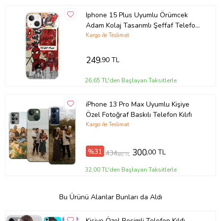
Iphone 15 Plus Uyumlu Örümcek
Adam Kolaj Tasarımlı Şeffaf Telefon
Kılıfı
Kargo ile Teslimat
249
,90 TL
26,65 TL'den Başlayan Taksitlerle
iPhone 13 Pro Max Uyumlu Kişiye
Özel Fotoğraf Baskılı Telefon Kılıfı
Kargo ile Teslimat
%31
300
,00 TL
434
,80 TL
32,00 TL'den Başlayan Taksitlerle
Bu Ürünü Alanlar Bunları da Aldı
Kişiye Özel Resimli Telefon Kılıfı