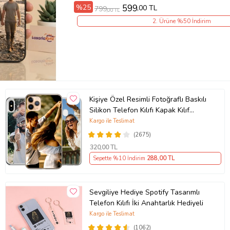
%25
599
,00 TL
799
,00 TL
2. Ürüne %50 İndirim
Kişiye Özel Resimli Fotoğraflı Baskılı
Silikon Telefon Kılıfı Kapak Kılıf
(Telefon Modelleri Açıklamada)
Kargo ile Teslimat
(2675)
320
,00 TL
Sepette %10 İndirim
288
,00 TL
Sevgiliye Hediye Spotify Tasarımlı
Telefon Kılıfı İki Anahtarlık Hediyeli
Kargo ile Teslimat
(1062)