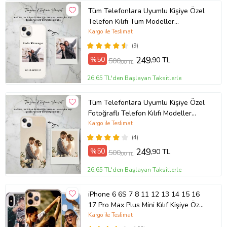
Tüm Telefonlara Uyumlu Kişiye Özel
Telefon Kılıfı Tüm Modeller
Açıklamada
Kargo ile Teslimat
(9)
%50
249
,90 TL
500
,00 TL
26,65 TL'den Başlayan Taksitlerle
Tüm Telefonlara Uyumlu Kişiye Özel
Fotoğraflı Telefon Kılıfı Modeller
Açıklamada
Kargo ile Teslimat
(4)
%50
249
,90 TL
500
,00 TL
26,65 TL'den Başlayan Taksitlerle
iPhone 6 6S 7 8 11 12 13 14 15 16
17 Pro Max Plus Mini Kılıf Kişiye Özel
Resimli Fotoğraflı Silikon
Kargo ile Teslimat