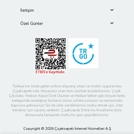
İletişim
Özel Günler
Türkiye’nin önde gelen online alışveriş sitesi ve mobil uygulaması
Çiçeksepeti’nde, ihtiyacınız olan tüm ürünleri bulabilirsiniz. Çiçek,
Çikolata, Hediye, Kişiye Özel Ürünler ve Hediye Setleri gibi birçok farklı
kategoride aradığınız binlerce ürünü sizlere sunuyor ve zamanında
kapınıza getiriyoruz! Siz de ister sevdiklerinizi mutlu etmek için, ister
kendiniz için sipariş verebilir; Çiçeksepeti Extra’nın fırsatlarla dolu
dünyasıyla tanışarak mutlu bir gün geçirebilirsiniz.
Copyright © 2026 Çiçeksepeti İnternet Hizmetleri A.Ş