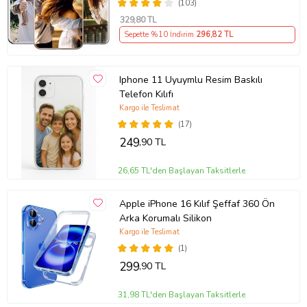
(103)
329
,80 TL
Sepette %10 İndirim
296
,82 TL
Iphone 11 Uyuymlu Resim Baskılı
Telefon Kılıfı
Kargo ile Teslimat
(17)
249
,90 TL
26,65 TL'den Başlayan Taksitlerle
Apple iPhone 16 Kılıf Şeffaf 360 Ön
Arka Korumalı Silikon
Kargo ile Teslimat
(1)
299
,90 TL
31,98 TL'den Başlayan Taksitlerle