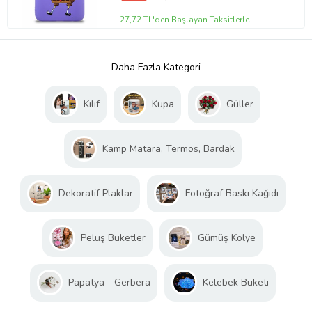
27,72 TL'den Başlayan Taksitlerle
Daha Fazla Kategori
Kılıf
Kupa
Güller
Kamp Matara, Termos, Bardak
Dekoratif Plaklar
Fotoğraf Baskı Kağıdı
Peluş Buketler
Gümüş Kolye
Papatya - Gerbera
Kelebek Buketi