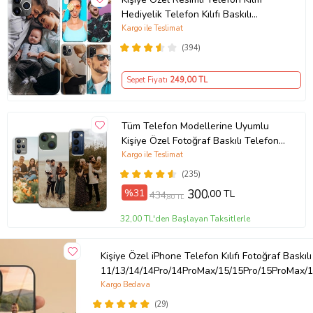
Hediyelik Telefon Kılıfı Baskılı
Desenli Resim Gönder Telefona
Kargo ile Teslimat
Basalım (Telefon Modelleri
(394)
Açıklamada)
Sepet Fiyatı
249
,00 TL
Tüm Telefon Modellerine Uyumlu
Kişiye Özel Fotoğraf Baskılı Telefon
Kılıfı
Kargo ile Teslimat
(235)
%31
300
,00 TL
434
,80 TL
32,00 TL'den Başlayan Taksitlerle
Kişiye Özel iPhone Telefon Kılıfı Fotoğraf Baskılı
11/13/14/14Pro/14ProMax/15/15Pro/15ProMax/1
Kargo Bedava
(29)