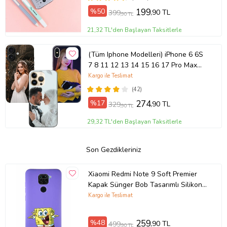
%50
199
,90 TL
399
,90 TL
21,32 TL'den Başlayan Taksitlerle
(Tüm Iphone Modelleri) iPhone 6 6S
7 8 11 12 13 14 15 16 17 Pro Max
Plus Mini Kişiye Özel Resimli
Kargo ile Teslimat
Fotoğraflı Kılıf
(42)
%17
274
,90 TL
329
,90 TL
29,32 TL'den Başlayan Taksitlerle
Son Gezdikleriniz
Xiaomi Redmi Note 9 Soft Premier
Kapak Sünger Bob Tasarımlı Silikon
Kılıf - Mor (Şeffaf)
Kargo ile Teslimat
%48
259
,90 TL
499
,90 TL