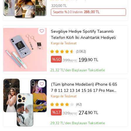
320
,00 TL
Sepette %10 İndirim
288
,00 TL
Sevgiliye Hediye Spotify Tasarımlı
Telefon Kılıfı İki Anahtarlık Hediyeli
Kargo ile Teslimat
(1062)
%50
199
,90 TL
399
,90 TL
21,32 TL'den Başlayan Taksitlerle
(Tüm Iphone Modelleri) iPhone 6 6S
7 8 11 12 13 14 15 16 17 Pro Max
Plus Mini Kişiye Özel Resimli
Kargo ile Teslimat
Fotoğraflı Kılıf
(42)
%17
274
,90 TL
329
,90 TL
29,32 TL'den Başlayan Taksitlerle