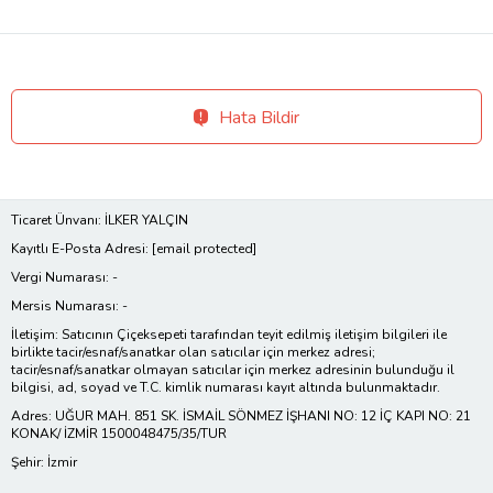
Hata Bildir
Ticaret Ünvanı: İLKER YALÇIN
Kayıtlı E-Posta Adresi:
[email protected]
Vergi Numarası: -
Mersis Numarası: -
İletişim: Satıcının Çiçeksepeti tarafından teyit edilmiş iletişim bilgileri ile
birlikte tacir/esnaf/sanatkar olan satıcılar için merkez adresi;
tacir/esnaf/sanatkar olmayan satıcılar için merkez adresinin bulunduğu il
bilgisi, ad, soyad ve T.C. kimlik numarası kayıt altında bulunmaktadır.
Adres: UĞUR MAH. 851 SK. İSMAİL SÖNMEZ İŞHANI NO: 12 İÇ KAPI NO: 21
KONAK/ İZMİR 1500048475/35/TUR
Şehir: İzmir