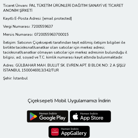
Ticaret Ünvanı: PAL TÜKETİM ÜRÜNLERİ DAĞITIM SANAYİ VE TİCARET
ANONİM ŞİRKETİ
Kayıtlı E-Posta Adresi:
[email protected]
Vergi Numarası: 7200559637
Mersis Numarası: 0720055963700015
İletişim: Satıcının Çiçeksepeti tarafından teyit edilmiş iletişim bilgileri ile
birlikte tacir/esnaf/sanatkar olan satıcılar için merkez adresi;
tacir/esnaf/sanatkar olmayan satıcılar için merkez adresinin bulunduğu il
bilgisi, ad, soyad ve T.C. kimlik numarası kayıt altında bulunmaktadır.
Adres: GÜLBAHAR MAH. BULUT SK. EVREN APT. B BLOK NO: 2 A ŞİŞLİ/
İSTANBUL 1500046913/342/TUR
Şehir: İstanbul
Çiçeksepeti Mobil Uygulamamızı İndirin