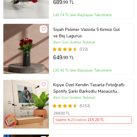
689
,99 TL
143,74 TL'den Başlayan Taksitlerle
Siyah Polimer Vazoda 5 Kırmızı Gül
ve Bej Lagurus
Aynı Gün Ücretsiz Teslimat
(722)
649
,99 TL
135,41 TL'den Başlayan Taksitlerle
Kişiye Özel Kendin Tasarla Fotoğraflı
Spotify Şarkı Barkodlu Masaüstü
Plak Fotoğraf Çerçevesi
Aynı Gün Ücretsiz Teslimat
(5152)
269
,00 TL
Sepette %20 İndirim
215
,20 TL