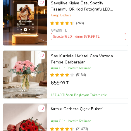
Sevgiliye Kişiye Özel Spotify
Tasarımlı QR Kod Fotoğraflı LED
Gece Lambası Ahşap Kaideli Hediye
Kargo Bedava
(268)
849
,99 TL
Sepette %20 İndirim
679
,99 TL
Sarı Kurdeleli Kristal Cam Vazoda
Pembe Gerberalar
Aynı Gün Ücretsiz Teslimat
(5184)
659
,99 TL
137,49 TL'den Başlayan Taksitlerle
Kırmızı Gerbera Çiçek Buketi
Aynı Gün Ücretsiz Teslimat
(21473)