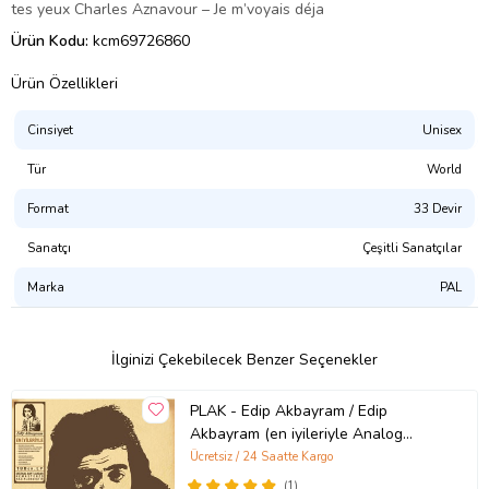
tes yeux Charles Aznavour – Je m’voyais déja
Ürün Kodu:
kcm69726860
Ürün Özellikleri
Cinsiyet
Unisex
Tür
World
Format
33 Devir
Sanatçı
Çeşitli Sanatçılar
Marka
PAL
İlginizi Çekebilecek Benzer Seçenekler
PLAK - Edip Akbayram / Edip
Akbayram (en iyileriyle Analog
master)
Ücretsiz / 24 Saatte Kargo
(1)