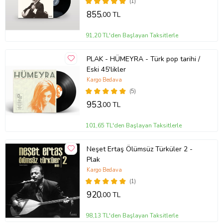
(1)
855
,00 TL
91,20 TL'den Başlayan Taksitlerle
PLAK - HÜMEYRA - Türk pop tarihi /
Eski 45'likler
Kargo Bedava
(5)
953
,00 TL
101,65 TL'den Başlayan Taksitlerle
Neşet Ertaş Ölümsüz Türküler 2 -
Plak
Kargo Bedava
(1)
920
,00 TL
98,13 TL'den Başlayan Taksitlerle