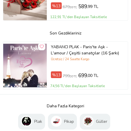
%13
589
,99 TL
679
,99 TL
122,91 TL'den Başlayan Taksitlerle
Son Gezdikleriniz
YABANCI PLAK - Paris'te Aşk -
L'amour / Çeşitli sanatçılar (16 Şarkı)
Ücretsiz / 24 Saatte Kargo
%13
699
,00 TL
799
,00 TL
74,56 TL'den Başlayan Taksitlerle
Daha Fazla Kategori
Plak
Pikap
Güller