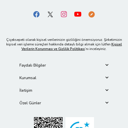
Çiçeksepeti olarak kişisel verilerinizin gizliliğini önemsiyoruz. Şirketimizin
kişisel veri işleme süreçleri hakkında detaylı bilgi almak için lütfen
Kişisel
Verilerin Korunması ve Gizlilik Politikası
’nı inceleyiniz.
Faydalı Bilgiler
Kurumsal
İletişim
Özel Günler