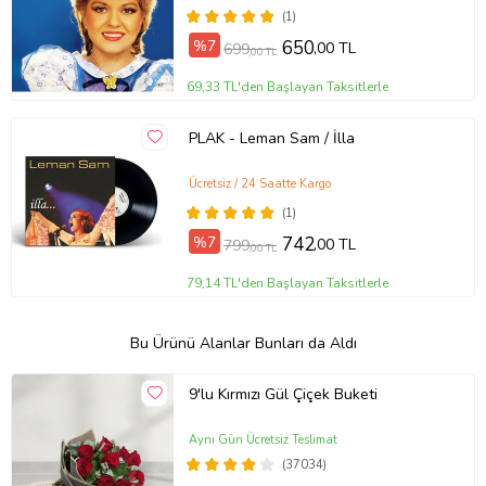
(1)
%7
650
,00 TL
699
,00 TL
69,33 TL'den Başlayan Taksitlerle
PLAK - Leman Sam / İlla
Ücretsiz / 24 Saatte Kargo
(1)
%7
742
,00 TL
799
,00 TL
79,14 TL'den Başlayan Taksitlerle
Bu Ürünü Alanlar Bunları da Aldı
9'lu Kırmızı Gül Çiçek Buketi
Aynı Gün Ücretsiz Teslimat
(37034)