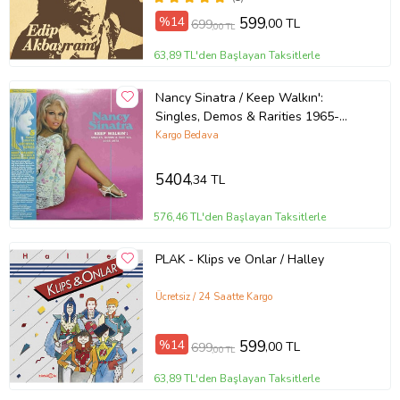
%14
599
,00 TL
699
,00 TL
63,89 TL'den Başlayan Taksitlerle
Nancy Sinatra / Keep Walkın':
Singles, Demos & Rarities 1965-
1978 Double LP Plak (Karışık)
Kargo Bedava
5404
,34 TL
576,46 TL'den Başlayan Taksitlerle
PLAK - Klips ve Onlar / Halley
Ücretsiz / 24 Saatte Kargo
%14
599
,00 TL
699
,00 TL
63,89 TL'den Başlayan Taksitlerle