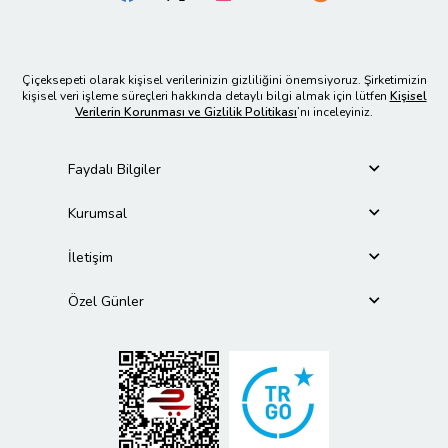
Çiçeksepeti olarak kişisel verilerinizin gizliliğini önemsiyoruz. Şirketimizin
kişisel veri işleme süreçleri hakkında detaylı bilgi almak için lütfen
Kişisel
Verilerin Korunması ve Gizlilik Politikası
’nı inceleyiniz.
Faydalı Bilgiler
Kurumsal
İletişim
Özel Günler