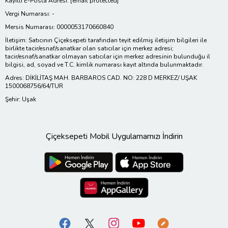
Kayıtlı E-Posta Adresi:
[email protected]
Vergi Numarası: -
Mersis Numarası: 0000053170660840
İletişim: Satıcının Çiçeksepeti tarafından teyit edilmiş iletişim bilgileri ile
birlikte tacir/esnaf/sanatkar olan satıcılar için merkez adresi;
tacir/esnaf/sanatkar olmayan satıcılar için merkez adresinin bulunduğu il
bilgisi, ad, soyad ve T.C. kimlik numarası kayıt altında bulunmaktadır.
Adres: DİKİLİTAŞ MAH. BARBAROS CAD. NO: 228 D MERKEZ/ UŞAK
1500068756/64/TUR
Şehir: Uşak
Çiçeksepeti Mobil Uygulamamızı İndirin