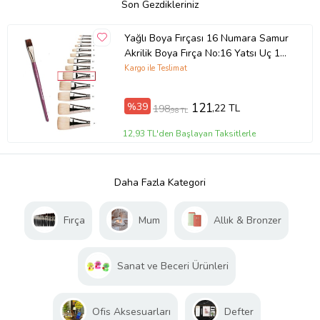
Son Gezdikleriniz
Yağlı Boya Fırçası 16 Numara Samur
Akrilik Boya Fırça No:16 Yatsı Uç 1
Adet Yağlıboya Fırça (Bordo)
Kargo ile Teslimat
%39
121
,22 TL
198
,98 TL
12,93 TL'den Başlayan Taksitlerle
Daha Fazla Kategori
Fırça
Mum
Allık & Bronzer
Sanat ve Beceri Ürünleri
Ofis Aksesuarları
Defter