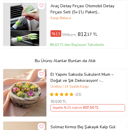
Araç Detay Fırçası Otomobil Detay
Fırçası Seti (5+1'Li Paket)
Tekerleklerin, Motorların, İç Mekanın
Kargo Bedava
%13
812
,17 TL
934
,00 TL
86,63 TL'den Başlayan Taksitlerle
Bu Ürünü Alanlar Bunları da Aldı
El Yapımı Saksıda Sukulent Mum –
Doğal ve Şık Dekorasyon! -
Hediyelik Mum (STD)
Ücretsiz / 24 Saatte Kargo
(21)
810
,00 TL
Sepette %25 İndirim
607
,50 TL
Solmaz Kırmızı Bej Şakayık Kalp Gül