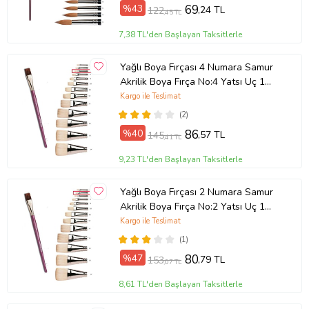
Ürün Kodu:
kcm34601495
%43
69
,24 TL
122
,45 TL
7,38 TL'den Başlayan Taksitlerle
Yağlı Boya Fırçası 4 Numara Samur
Akrilik Boya Fırça No:4 Yatsı Uç 1
Adet Yağlıboya Fırça (Bordo)
Kargo ile Teslimat
(2)
%40
86
,57 TL
145
,41 TL
9,23 TL'den Başlayan Taksitlerle
Yağlı Boya Fırçası 2 Numara Samur
Akrilik Boya Fırça No:2 Yatsı Uç 1
Adet Yağlıboya Fırça (Bordo)
Kargo ile Teslimat
(1)
%47
80
,79 TL
153
,07 TL
8,61 TL'den Başlayan Taksitlerle