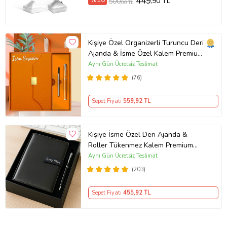
449
,90 TL
500
,00 TL
Kişiye Özel Organizerli Turuncu Deri
Ajanda & İsme Özel Kalem Premium
Hediye Seti
Aynı Gün Ücretsiz Teslimat
(76)
Sepet Fiyatı
559
,92 TL
Kişiye İsme Özel Deri Ajanda &
Roller Tükenmez Kalem Premium
Kutulu Ofis İş Hediyesi
Aynı Gün Ücretsiz Teslimat
(203)
Sepet Fiyatı
455
,92 TL