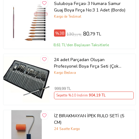
Suluboya Fırçası 3 Numara Samur
Guaj Boya Fırça No:3 1 Adet (Bordo)
Kargo ile Teslimat
%38
80
,79 TL
130
,11 TL
8,61 TL'den Başlayan Taksitlerle
24 adet Parçadan Oluşan
Profesyonel Boya Fırça Seti (Çok
Renkli)
Kargo Bedava
999
,99 TL
Sepette %10 İndirim
904
,19 TL
İZ BIRAKMAYAN İPEK RULO SETİ (5
CM)
24 Saatte Kargo