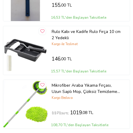
155
,00 TL
16,53 TL'den Başlayan Taksitlerle
Rulo Kabı ve Kadife Rulo Fırça 10 cm
2 Yedekli
Kargo ile Teslimat
146
,00 TL
15,57 TL'den Başlayan Taksitlerle
Mikrofiber Araba Yıkama Fırçası,
Uzun Saplı Mop, Çiziksiz Temizleme
Seti, Araç Temizleme Aleti Arab
Kargo Bedava
1019
,08 TL
1171
,94 TL
108,70 TL'den Başlayan Taksitlerle