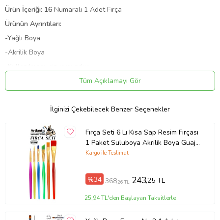
Ürün İçeriği: 16
Numaralı 1 Adet Fırça
Ürünün Ayrıntıları:
-Yağlı Boya
-Akrilik Boya
-Kullanılması için uygundur.
-Sağlığa zararlı madde içermez
Tüm Açıklamayı Gör
Teslimat Bilgilendirmesi
Ürün Açıklaması ve Görselleri
İlginizi Çekebilecek Benzer Seçenekler
İlgilendiğiniz ürünün açıklamasını dikkatlice okuyunuz. Ürün ile ilgili
Fırça Seti 6 Lı Kısa Sap Resim Fırçası
birçok bilgi bu bölümde paylaşılmıştır. Tereddütte kaldığınız
durumlarda her zaman bizimle iletişime geçebilirsiniz. Memnuniyetle
1 Paket Suluboya Akrilik Boya Guaj
sizlere yardımcı olacağız.
Boya Yağlı Boya Fırca Seti
Kargo ile Teslimat
Kargo Süreci
%34
243
Siparişiniz kargoya çıktığında size sisteme kayıt olduğunuz mail
,25 TL
368
,26 TL
adresi ve telefon numaranız üzerinden bilgilendirme sağlamaktayız.
Kargo takip butonundan kargonuzun hangi aşamada olduğunu
25,94 TL'den Başlayan Taksitlerle
takip edebilirsiniz.