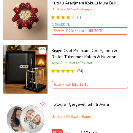
Kutulu Aranjmanı Kokulu Mum Buketi
Demeti Ofis İş Sevgili Özel Nişan
Ücretsiz / 24 Saatte Kargo
Anneler Günü Hediyelik Doğum
(1)
Günü Sıradışı Farklı Ev Hediyesi
1499
,00 TL
Sepette %20 İndirim
1199
,20 TL
Kişiye Özel Premium Deri Ajanda &
Roller Tükenmez Kalem & Newton
Denge Topu Yeni İş Ofis Hediyesi
Aynı Gün Ücretsiz Teslimat
(74)
Sepet Fiyatı
595
,92 TL
Fotoğraf Çerçeveli Sihirli Ayna
Ücretsiz / 24 Saatte Kargo
%10