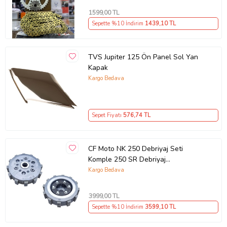
1599
,00 TL
Sepette %10 İndirim
1439
,10 TL
TVS Jupiter 125 Ön Panel Sol Yan
Kapak
Kargo Bedava
Sepet Fiyatı
576
,74 TL
CF Moto NK 250 Debriyaj Seti
Komple 250 SR Debriyaj
Balata+Göbek Set 7Li Hepsi
Kargo Bedava
İnce(2018-22)Arasmto (Siyah)
3999
,00 TL
Sepette %10 İndirim
3599
,10 TL