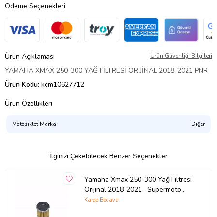
Ödeme Seçenekleri
Ürün Açıklaması
Ürün Güvenliği Bilgileri
YAMAHA XMAX 250-300 YAĞ FİLTRESİ ORİJİNAL 2018-2021 PNR
Ürün Kodu:
kcm10627712
Ürün Özellikleri
Motosiklet Marka
Diğer
İlginizi Çekebilecek Benzer Seçenekler
Yamaha Xmax 250-300 Yağ Filtresi
Orijinal 2018-2021 _Supermoto
(Renksiz)
Kargo Bedava