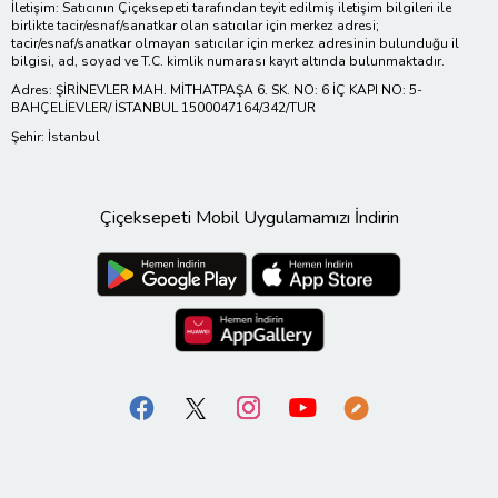
İletişim: Satıcının Çiçeksepeti tarafından teyit edilmiş iletişim bilgileri ile
birlikte tacir/esnaf/sanatkar olan satıcılar için merkez adresi;
tacir/esnaf/sanatkar olmayan satıcılar için merkez adresinin bulunduğu il
bilgisi, ad, soyad ve T.C. kimlik numarası kayıt altında bulunmaktadır.
Adres: ŞİRİNEVLER MAH. MİTHATPAŞA 6. SK. NO: 6 İÇ KAPI NO: 5-
BAHÇELİEVLER/ İSTANBUL 1500047164/342/TUR
Şehir: İstanbul
Çiçeksepeti Mobil Uygulamamızı İndirin