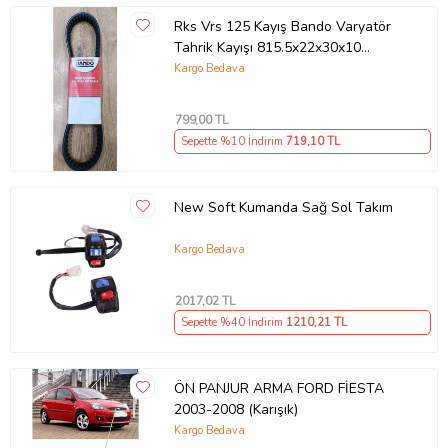
Rks Vrs 125 Kayış Bando Varyatör
Tahrik Kayışı 815.5x22x30x10
Supermoto
Kargo Bedava
799
,00 TL
Sepette %10 İndirim
719
,10 TL
New Soft Kumanda Sağ Sol Takım
Kargo Bedava
2017
,02 TL
Sepette %40 İndirim
1210
,21 TL
ÖN PANJUR ARMA FORD FİESTA
2003-2008 (Karışık)
Kargo Bedava