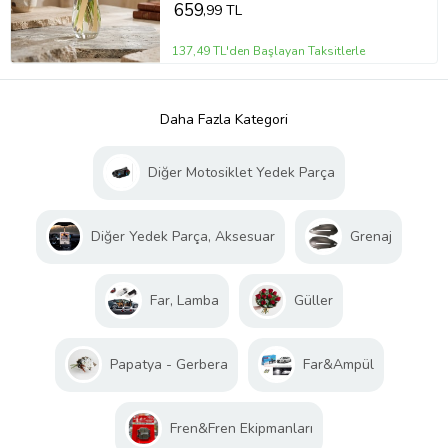
659
,99 TL
137,49 TL'den Başlayan Taksitlerle
Daha Fazla Kategori
Diğer Motosiklet Yedek Parça
Diğer Yedek Parça, Aksesuar
Grenaj
Far, Lamba
Güller
Papatya - Gerbera
Far&Ampül
Fren&Fren Ekipmanları