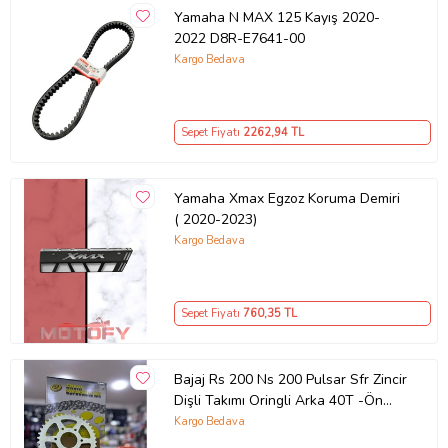
Yamaha N MAX 125 Kayış 2020-
2022 D8R-E7641-00
Kargo Bedava
Sepet Fiyatı
2262
,94 TL
Yamaha Xmax Egzoz Koruma Demiri
( 2020-2023)
Kargo Bedava
Sepet Fiyatı
760
,35 TL
Bajaj Rs 200 Ns 200 Pulsar Sfr Zincir
Dişli Takımı Oringli Arka 40T -Ön
14T 108 Bakla Supermto
Kargo Bedava