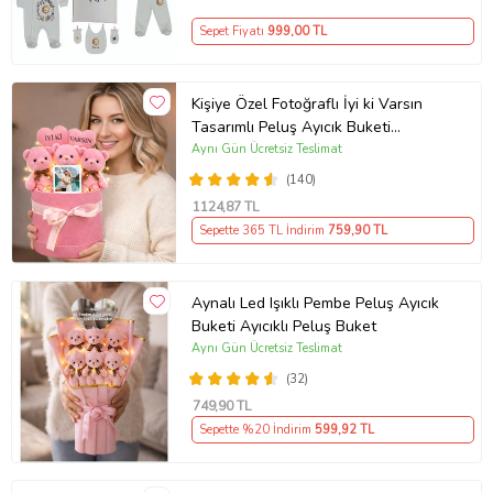
Sepet Fiyatı
999
,00 TL
Kişiye Özel Fotoğraflı İyi ki Varsın
Tasarımlı Peluş Ayıcık Buketi
(Pembe)
Aynı Gün Ücretsiz Teslimat
(140)
1124
,87 TL
Sepette 365 TL İndirim
759
,90 TL
Aynalı Led Işıklı Pembe Peluş Ayıcık
Buketi Ayıcıklı Peluş Buket
Aynı Gün Ücretsiz Teslimat
(32)
749
,90 TL
Sepette %20 İndirim
599
,92 TL