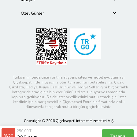
Özel Günler
Türkiye’nin önde gelen online alışveriş sitesi ve mobil uygulaması
Çiçeksepeti’nde, ihtiyacınız olan tüm ürünleri bulabilirsiniz. Çiçek,
Çikolata, Hediye, Kişiye Özel Ürünler ve Hediye Setleri gibi birçok farklı
kategoride aradığınız binlerce ürünü sizlere sunuyor ve zamanında
kapınıza getiriyoruz! Siz de ister sevdiklerinizi mutlu etmek için, ister
kendiniz için sipariş verebilir; Çiçeksepeti Extra’nın fırsatlarla dolu
dünyasıyla tanışarak mutlu bir gün geçirebilirsiniz.
Copyright © 2026 Çiçeksepeti İnternet Hizmetleri A.Ş
250,00 TL
%20
Tasarla