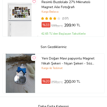
Resimli Buzdolabı 27'li Mıknatıslı
Magnet Aile Fotoğrafı
Kargo Bedava
(107)
%33
399
,90 TL
599
,90 TL
42,65 TL'den Başlayan Taksitlerle
Son Gezdikleriniz
Yeni Doğan Mavi papyonlu Magnet
Nikah Şekeri - Nişan Şekeri - Söz
Şekeri - Düğün Magnet - Nişan
Kargo ile Teslimat
Magnet - Söz Magnet - Yenidoğan
Magnet - Doğum Magnet - Yaş
%20
200
,00 TL
250
,00 TL
Magnet 7cm (Gümüş)
Daha Fazla Kategori