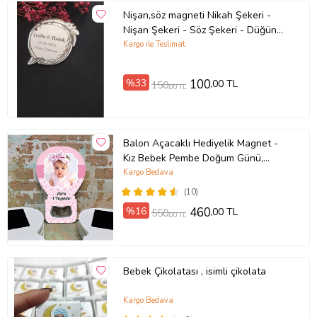
Nişan,söz magneti Nikah Şekeri -
Nişan Şekeri - Söz Şekeri - Düğün
Magnet - Nişan Magnet - Söz
Kargo ile Teslimat
Magnet - Yenidoğan Magnet -
Doğum Magnet - Yaş Magnet 7cm
%33
100
,00 TL
150
,00 TL
Balon Açacaklı Hediyelik Magnet -
Kız Bebek Pembe Doğum Günü,
Resimli Magnet
Kargo Bedava
(10)
%16
460
,00 TL
550
,00 TL
Bebek Çikolatası , isimli çikolata
Kargo Bedava