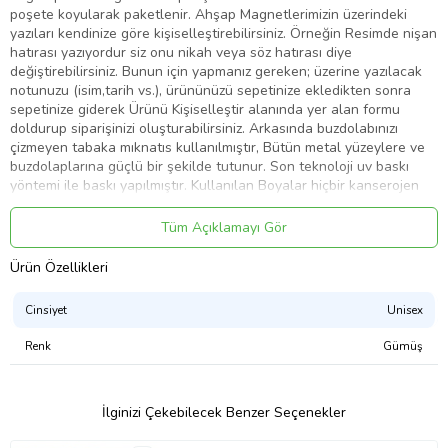
poşete koyularak paketlenir. Ahşap Magnetlerimizin üzerindeki
yazıları kendinize göre kişiselleştirebilirsiniz. Örneğin Resimde nişan
hatırası yazıyordur siz onu nikah veya söz hatırası diye
değiştirebilirsiniz. Bunun için yapmanız gereken; üzerine yazılacak
notunuzu (isim,tarih vs.), ürününüzü sepetinize ekledikten sonra
sepetinize giderek Ürünü Kişiselleştir alanında yer alan formu
doldurup siparişinizi oluşturabilirsiniz. Arkasında buzdolabınızı
çizmeyen tabaka mıknatıs kullanılmıştır, Bütün metal yüzeylere ve
buzdolaplarına güçlü bir şekilde tutunur. Son teknoloji uv baskı
yöntemi ile baskı yapılmıştır. Kullanılan Boyalar hiçbir kanserojen
madde içermez. Güneşte solma yapmaz. Nikah ,söz, nişan, düğün
gibi özel günlerinizde sevdiklerinize dağıtabileceğiniz güzel bir
Tüm Açıklamayı Gör
hediyedir. Üzerine yazılacak notunuzu (isim,tarih vs.), ürününüzü
sepetinize ekledikten sonra sepetinize giderek Ürünü Kişiselleştir
Ürün Özellikleri
alanında yer alan formu doldurup siparişinizi oluşturabilirsiniz.
Ürünler kişiye özel üretildiğinden ayıplı haller dışında iade ve
Cinsiyet
Unisex
cayma hakkı kullanılmaz.
Farklı desen yada önerileriniz için iletişime geçebilirsiniz.
Renk
Gümüş
İstediğiniz tasarım yapılır.
Ürün Kodu:
kcm26287177
İlginizi Çekebilecek Benzer Seçenekler