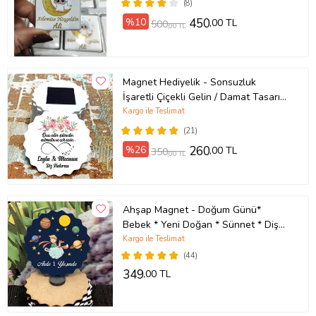
(8)
%10
450
,00 TL
500
,00 TL
Magnet Hediyelik - Sonsuzluk
İşaretli Çiçekli Gelin / Damat Tasarım
Söz, Nişan, Düğün, Kına Hatırası
Kargo ile Teslimat
Magnet
(21)
%26
260
,00 TL
350
,00 TL
Ahşap Magnet - Doğum Günü*
Bebek * Yeni Doğan * Sünnet * Diş
Buğdayı (KÜÇÜK PRENS LACİVERT)
Kargo ile Teslimat
(44)
349
,00 TL