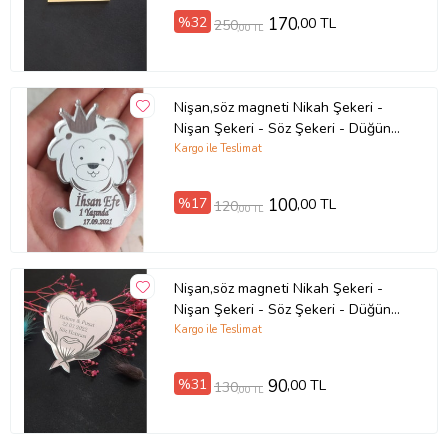
Doğum Magnet - Yaş Magnet 7cm
%32
170
,00 TL
250
,00 TL
Nişan,söz magneti Nikah Şekeri -
Nişan Şekeri - Söz Şekeri - Düğün
Magnet - Nişan Magnet - Söz
Kargo ile Teslimat
Magnet - Yenidoğan Magnet -
Doğum Magnet - Yaş Magnet 7cm
%17
100
,00 TL
120
,00 TL
Nişan,söz magneti Nikah Şekeri -
Nişan Şekeri - Söz Şekeri - Düğün
Magnet - Nişan Magnet - Söz
Kargo ile Teslimat
Magnet - Yenidoğan Magnet -
Doğum Magnet - Yaş Magnet 7cm
%31
90
,00 TL
130
,00 TL