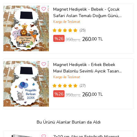
Magnet Hediyelik - Bebek - Çocuk
Safari Aslan Temalı Doğum Günü,
Yeni Doğan Hatıra Magnet
Kargo ile Teslimat
(25)
%26
260
,00 TL
350
,00 TL
Magnet Hediyelik - Erkek Bebek
Mavi Balonlu Sevimli Ayıcık Tasarım
Doğum Günü - Hoşgeldin Bebek
Kargo ile Teslimat
(27)
%26
260
,00 TL
350
,00 TL
Bu Ürünü Alanlar Bunları da Aldı
7x10 cm Ahşap Fotoğraflı Magnet