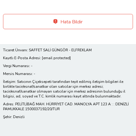
Hata Bildir
Ticaret Ünvanı: SAFFET SALİ GÜNGÖR - ELFREKLAM
Kayıtlı E-Posta Adresi:
[email protected]
Vergi Numarası: -
Mersis Numarası: -
İletişim: Satıcının Çiçeksepeti tarafından teyit edilmiş iletişim bilgileri ile
birlikte tacir/esnaf/sanatkar olan satıcılar için merkez adresi;
tacir/esnaf/sanatkar olmayan satıcılar için merkez adresinin bulunduğu il
bilgisi, ad, soyad ve T.C. kimlik numarası kayıt altında bulunmaktadır.
Adres: PELİTLİBAĞ MAH. HÜRRİYET CAD. MANOLYA APT 123 A : : DENİZLİ
PAMUKKALE 1500037192/20/TUR
Şehir: Denizli