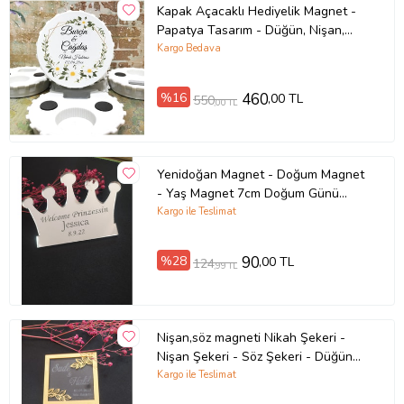
Kapak Açacaklı Hediyelik Magnet -
Papatya Tasarım - Düğün, Nişan,
Nikah, Söz Hatırası
Kargo Bedava
%16
460
,00 TL
550
,00 TL
Yenidoğan Magnet - Doğum Magnet
- Yaş Magnet 7cm Doğum Günü
Magnet
Kargo ile Teslimat
%28
90
,00 TL
124
,99 TL
Nişan,söz magneti Nikah Şekeri -
Nişan Şekeri - Söz Şekeri - Düğün
Magnet - Nişan Magnet - Söz
Kargo ile Teslimat
Magnet - Yenidoğan Magnet -