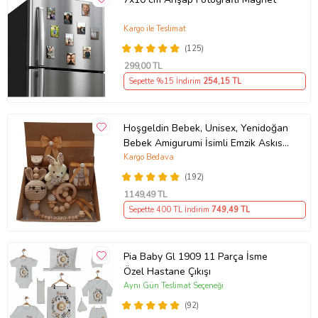
Kargo ile Teslimat
(125)
299
,00 TL
Sepette %15 İndirim
254
,15 TL
Hoşgeldin Bebek, Unisex, Yenidoğan
Bebek Amigurumi İsimli Emzik Askısı
Hediye Seti
Kargo Bedava
(192)
1149
,49 TL
Sepette 400 TL İndirim
749
,49 TL
Pia Baby Gl 1909 11 Parça İsme
Özel Hastane Çıkışı
Aynı Gün Teslimat Seçeneği
(92)