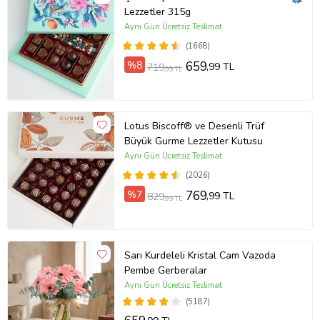
Lezzetler 315g
Aynı Gün Ücretsiz Teslimat
(1668)
%8
659
,99 TL
719
,99 TL
Lotus Biscoff® ve Desenli Trüf
Büyük Gurme Lezzetler Kutusu
Aynı Gün Ücretsiz Teslimat
(2026)
%7
769
,99 TL
829
,99 TL
Sarı Kurdeleli Kristal Cam Vazoda
Pembe Gerberalar
Aynı Gün Ücretsiz Teslimat
(5187)