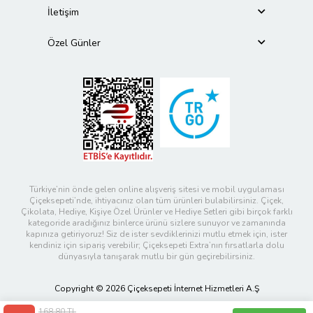
İletişim
Özel Günler
Türkiye’nin önde gelen online alışveriş sitesi ve mobil uygulaması
Çiçeksepeti’nde, ihtiyacınız olan tüm ürünleri bulabilirsiniz. Çiçek,
Çikolata, Hediye, Kişiye Özel Ürünler ve Hediye Setleri gibi birçok farklı
kategoride aradığınız binlerce ürünü sizlere sunuyor ve zamanında
kapınıza getiriyoruz! Siz de ister sevdiklerinizi mutlu etmek için, ister
kendiniz için sipariş verebilir; Çiçeksepeti Extra’nın fırsatlarla dolu
dünyasıyla tanışarak mutlu bir gün geçirebilirsiniz.
Copyright © 2026 Çiçeksepeti İnternet Hizmetleri A.Ş
168,80 TL