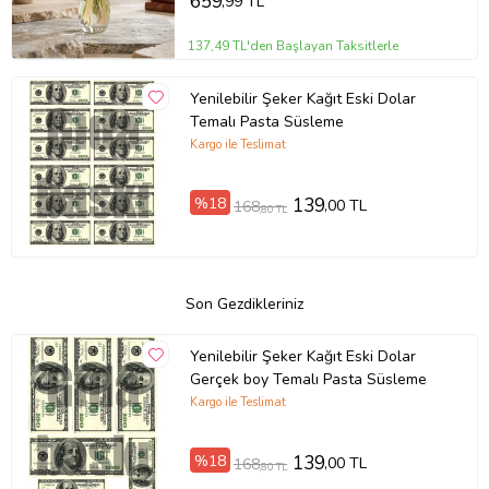
659
,99 TL
137,49 TL'den Başlayan Taksitlerle
Yenilebilir Şeker Kağıt Eski Dolar
Temalı Pasta Süsleme
Kargo ile Teslimat
%18
139
,00 TL
168
,80 TL
Son Gezdikleriniz
Yenilebilir Şeker Kağıt Eski Dolar
Gerçek boy Temalı Pasta Süsleme
Kargo ile Teslimat
%18
139
,00 TL
168
,80 TL