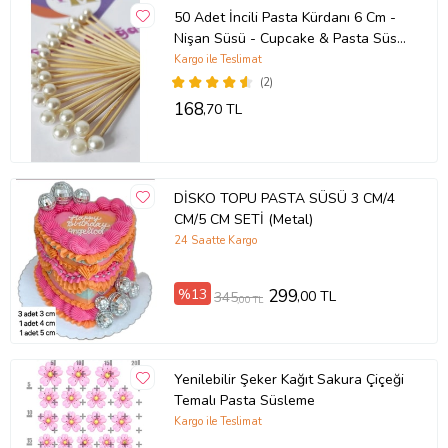
50 Adet İncili Pasta Kürdanı 6 Cm -
Nişan Süsü - Cupcake & Pasta Süsü
-
Kargo ile Teslimat
(2)
168
,70 TL
DİSKO TOPU PASTA SÜSÜ 3 CM/4
CM/5 CM SETİ (Metal)
24 Saatte Kargo
%13
299
,00 TL
345
,00 TL
Yenilebilir Şeker Kağıt Sakura Çiçeği
Temalı Pasta Süsleme
Kargo ile Teslimat