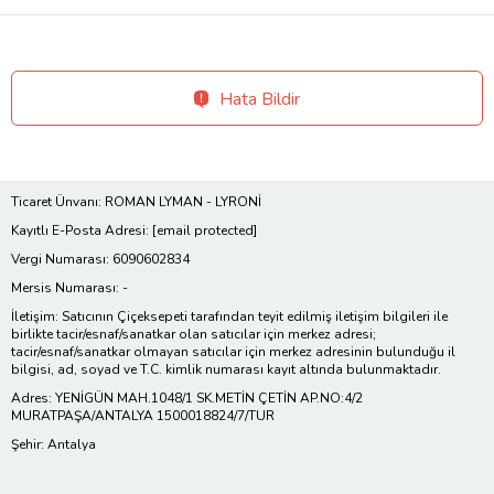
Hata Bildir
Ticaret Ünvanı: ROMAN LYMAN - LYRONİ
Kayıtlı E-Posta Adresi:
[email protected]
Vergi Numarası: 6090602834
Mersis Numarası: -
İletişim: Satıcının Çiçeksepeti tarafından teyit edilmiş iletişim bilgileri ile
birlikte tacir/esnaf/sanatkar olan satıcılar için merkez adresi;
tacir/esnaf/sanatkar olmayan satıcılar için merkez adresinin bulunduğu il
bilgisi, ad, soyad ve T.C. kimlik numarası kayıt altında bulunmaktadır.
Adres: YENİGÜN MAH.1048/1 SK.METİN ÇETİN AP.NO:4/2
MURATPAŞA/ANTALYA 1500018824/7/TUR
Şehir: Antalya