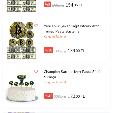
%8
154
,85 TL
168
,80 TL
Yenilebilir Şeker Kağıt Bitcoin Altın
Temalı Pasta Süsleme
Kargo ile Teslimat
%18
139
,00 TL
168
,80 TL
Champion Sarı-Lacivert Pasta Süsü
5 Parça
Kargo ile Teslimat
%45
120
,00 TL
220
,00 TL