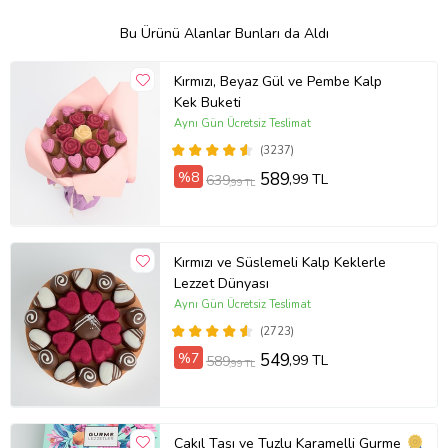
Bu Ürünü Alanlar Bunları da Aldı
Kırmızı, Beyaz Gül ve Pembe Kalp
Kek Buketi
Aynı Gün Ücretsiz Teslimat
(3237)
%8
589
,99 TL
639
,99 TL
Kırmızı ve Süslemeli Kalp Keklerle
Lezzet Dünyası
Aynı Gün Ücretsiz Teslimat
(2723)
%7
549
,99 TL
589
,99 TL
Çakıl Taşı ve Tuzlu Karamelli Gurme