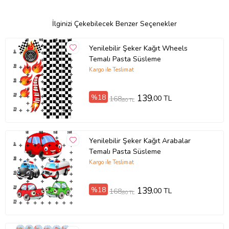
İlginizi Çekebilecek Benzer Seçenekler
Yenilebilir Şeker Kağıt Wheels
Temalı Pasta Süsleme
Kargo ile Teslimat
%18
139
,00 TL
168
,80 TL
Yenilebilir Şeker Kağıt Arabalar
Temalı Pasta Süsleme
Kargo ile Teslimat
%18
139
,00 TL
168
,80 TL