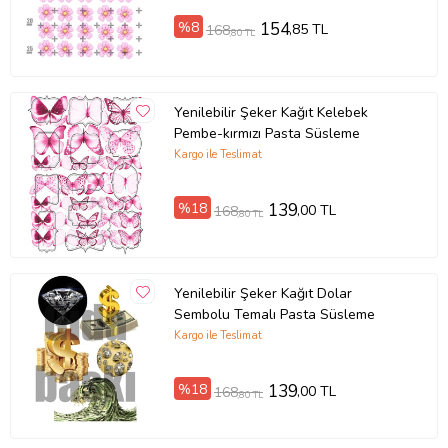
%8
154
,85 TL
168
,80 TL
Yenilebilir Şeker Kağıt Kelebek
Pembe-kırmızı Pasta Süsleme
Kargo ile Teslimat
%18
139
,00 TL
168
,80 TL
Yenilebilir Şeker Kağıt Dolar
Sembolu Temalı Pasta Süsleme
Kargo ile Teslimat
%18
139
,00 TL
168
,80 TL