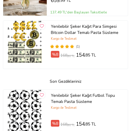
659
,99 TL
137,49 TL'den Başlayan Taksitlerle
Yenilebilir Şeker Kağıt Para Simgesi
Bitcoin Dollar Temalı Pasta Süsleme
Kargo ile Teslimat
(1)
%8
154
,85 TL
168
,80 TL
Son Gezdikleriniz
Yenilebilir Şeker Kağıt Futbol Topu
Temalı Pasta Süsleme
Kargo ile Teslimat
%8
154
,85 TL
168
,80 TL