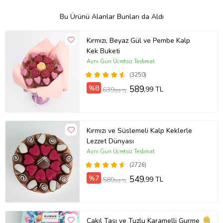
Bu Ürünü Alanlar Bunları da Aldı
Kırmızı, Beyaz Gül ve Pembe Kalp
Kek Buketi
Aynı Gün Ücretsiz Teslimat
(3250)
%8
589
,99 TL
639
,99 TL
Kırmızı ve Süslemeli Kalp Keklerle
Lezzet Dünyası
Aynı Gün Ücretsiz Teslimat
(2726)
%7
549
,99 TL
589
,99 TL
Çakıl Taşı ve Tuzlu Karamelli Gurme