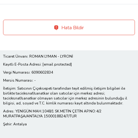
Hata Bildir
Ticaret Ünvanı: ROMAN LYMAN - LYRONİ
Kayıtlı E-Posta Adresi:
[email protected]
Vergi Numarası: 6090602834
Mersis Numarası: -
İletişim: Satıcının Çiçeksepeti tarafından teyit edilmiş iletişim bilgileri ile
birlikte tacir/esnaf/sanatkar olan satıcılar için merkez adresi;
tacir/esnaf/sanatkar olmayan satıcılar için merkez adresinin bulunduğu il
bilgisi, ad, soyad ve T.C. kimlik numarası kayıt altında bulunmaktadır.
Adres: YENİGÜN MAH.1048/1 SK.METİN ÇETİN AP.NO:4/2
MURATPAŞA/ANTALYA 1500018824/7/TUR
Şehir: Antalya