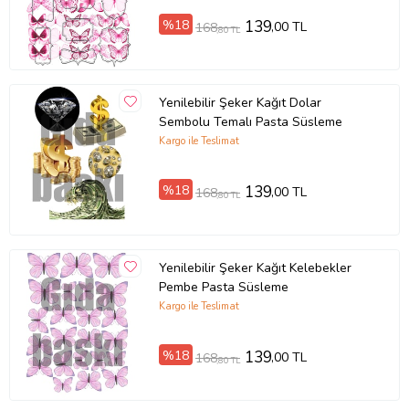
%18
139
,00 TL
168
,80 TL
Yenilebilir Şeker Kağıt Dolar
Sembolu Temalı Pasta Süsleme
Kargo ile Teslimat
%18
139
,00 TL
168
,80 TL
Yenilebilir Şeker Kağıt Kelebekler
Pembe Pasta Süsleme
Kargo ile Teslimat
%18
139
,00 TL
168
,80 TL