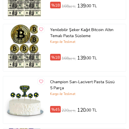
%18
139
,00 TL
168
,80 TL
Yenilebilir Şeker Kağıt Bitcoin Altın
Temalı Pasta Süsleme
Kargo ile Teslimat
%18
139
,00 TL
168
,80 TL
Champion Sarı-Lacivert Pasta Süsü
5 Parça
Kargo ile Teslimat
%45
120
,00 TL
220
,00 TL