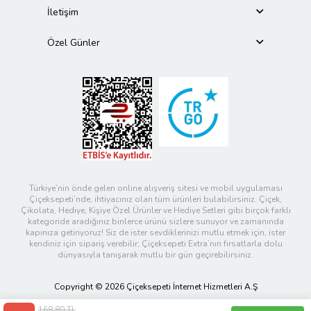
İletişim
Özel Günler
Türkiye’nin önde gelen online alışveriş sitesi ve mobil uygulaması
Çiçeksepeti’nde, ihtiyacınız olan tüm ürünleri bulabilirsiniz. Çiçek,
Çikolata, Hediye, Kişiye Özel Ürünler ve Hediye Setleri gibi birçok farklı
kategoride aradığınız binlerce ürünü sizlere sunuyor ve zamanında
kapınıza getiriyoruz! Siz de ister sevdiklerinizi mutlu etmek için, ister
kendiniz için sipariş verebilir; Çiçeksepeti Extra’nın fırsatlarla dolu
dünyasıyla tanışarak mutlu bir gün geçirebilirsiniz.
Copyright © 2026 Çiçeksepeti İnternet Hizmetleri A.Ş
168,80 TL