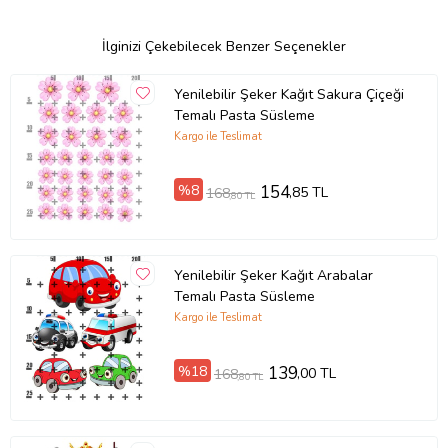
İlginizi Çekebilecek Benzer Seçenekler
Yenilebilir Şeker Kağıt Sakura Çiçeği
Temalı Pasta Süsleme
Kargo ile Teslimat
%8
154
,85 TL
168
,80 TL
Yenilebilir Şeker Kağıt Arabalar
Temalı Pasta Süsleme
Kargo ile Teslimat
%18
139
,00 TL
168
,80 TL