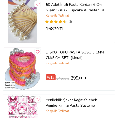
50 Adet İncili Pasta Kürdanı 6 Cm -
Nişan Süsü - Cupcake & Pasta Süsü
-
Kargo ile Teslimat
(2)
168
,70 TL
DİSKO TOPU PASTA SÜSÜ 3 CM/4
CM/5 CM SETİ (Metal)
Kargo ile Teslimat
%13
299
,00 TL
345
,00 TL
Yenilebilir Şeker Kağıt Kelebek
Pembe-kırmızı Pasta Süsleme
Kargo ile Teslimat