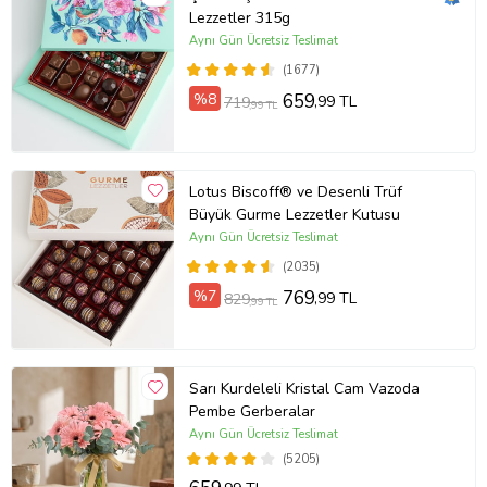
Lezzetler 315g
Aynı Gün Ücretsiz Teslimat
(1677)
%8
659
,99 TL
719
,99 TL
Lotus Biscoff® ve Desenli Trüf
Büyük Gurme Lezzetler Kutusu
Aynı Gün Ücretsiz Teslimat
(2035)
%7
769
,99 TL
829
,99 TL
Sarı Kurdeleli Kristal Cam Vazoda
Pembe Gerberalar
Aynı Gün Ücretsiz Teslimat
(5205)